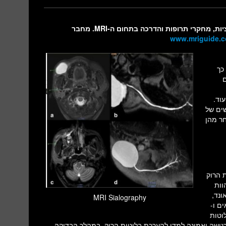
כותב הכתבה: עופר בן חורין, בעל ניסיון של כ-20 שנה באפליקציות, מחקרי תרופות והדרכה בתחום ה-MRI. מחבר
www.mriguide.co
, כך
ם
וד.
 חדשים של
חר מהן
בלוטות הרוק
וות
ונד,
MRI Sialography
ם ו-
צע סריקת MRI לאזור בלוטות
גישה ואמינה למדי להערכת בלוטות הרוק. במהלך הבדיקה