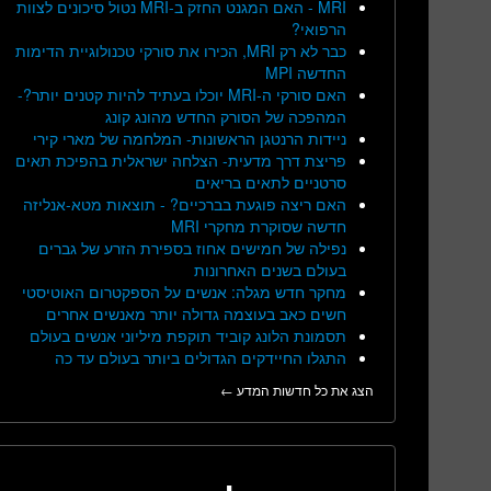
MRI - האם המגנט החזק ב-MRI נטול סיכונים לצוות
הרפואי?
כבר לא רק MRI, הכירו את סורקי טכנולוגיית הדימות
החדשה MPI
האם סורקי ה-MRI יוכלו בעתיד להיות קטנים יותר?-
המהפכה של הסורק החדש מהונג קונג
ניידות הרנטגן הראשונות- המלחמה של מארי קירי
פריצת דרך מדעית- הצלחה ישראלית בהפיכת תאים
סרטניים לתאים בריאים
האם ריצה פוגעת בברכיים? - תוצאות מטא-אנליזה
חדשה שסוקרת מחקרי MRI
נפילה של חמישים אחוז בספירת הזרע של גברים
בעולם בשנים האחרונות
מחקר חדש מגלה: אנשים על הספקטרום האוטיסטי
חשים כאב בעוצמה גדולה יותר מאנשים אחרים
תסמונת הלונג קוביד תוקפת מיליוני אנשים בעולם
התגלו החיידקים הגדולים ביותר בעולם עד כה
הצג את כל חדשות המדע ←