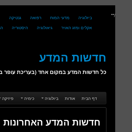
/**
ביולוגיה
מדעי המוח
רפואה
גנטיקה
מ
אקלים ומזג האויר
גיאולוגיה
היסטוריה
הנ
חדשות המדע
כל חדשות המדע במקום אחד (בעריכת עופר בן 
Skip to secondary content
Skip to primary content
Main menu
דף הבית
אודות
ביולוגיה
כימיה
פיזיקה
חדשות המדע האחרונות