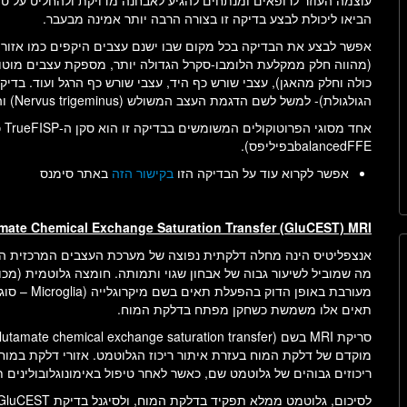
עוצמה העוזר לרופאים ומנתחים להגיע לאבחנה מדויקת ולהחליט על טיפו
הביאו ליכולת לבצע בדיקה זו בצורה הרבה יותר אמינה מבעבר.
אפשר לבצע את הבדיקה בכל מקום שבו ישנם עצבים היקפים כמו אזור 
(מהווה חלק ממקלעת הלומבו-סקרל הגדולה יותר, מספקת עצבים מוטורי
הגולגולת)- למשל לשם הדגמת העצב המשולש (Nervus trigeminus) והיא אפשרית גם לשימושים נוספים.
balancedFFEבפיליפס).
אפשר לקרוא עוד על הבדיקה הזו
בקישור הזה
באתר סימנס
mate Chemical Exchange Saturation Transfer (GluCEST)
MRI
אנצפליטיס הינה מחלה דלקתית נפוצה של מערכת העצבים המרכזית המ
מעורבת באופ
תאים אלו משמשת כשחקן מפתח בדלקת המוח.
ריכוזים גבוהים של גלוטמט שם, כאשר לאחר טיפול באימונוגלובולינים ת