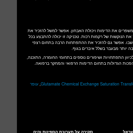
 משפרים את הדימות ויכולת האבחון. אפשר למשל להזכיר את
 את הנוקשות של רקמות רכות. טכניקה זו יכולה להתבצע בכל
 רמת הפיברוזיס שבו. אפשר גם להזכיר את ההתפתחות הרבה בתחום רצפי
רונות רבות והמחקר לכיוון התפתחויות ושיפורים נוספים בתחומי החומרה, התוכנה,
פכות הגדולות בתחום הדימות הרפואי והמחקר ברפואה.
Glutamate Chemical Exchange Saturation Trans
,
עופר
שראל
סקירה על תערוכת הספינות והים