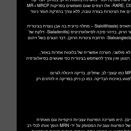
כיום אנחנו מבצעים שימוש ברצפים בשכלול T2 (כמו לדוגמה RARE, CISS, FISP- אלו רצפים שגם משמשים בסריקות MRCP ו-MR
גימים את הצינורות בצורה טובה, ללא צורך בהזרקת חומר ניגוד
ההתוויות לביצוע סריקת MRI סיאלוגרפיה הן למשל במקרה של סיאלוליתאזיס (Sialolithiasis – מחלה כרונית בה אבן נוצרת בצינורית
הפרשת הרוק וגורמת לדלקות חוזרות של בלוטות הרוק), חסימה של צינור הרוק, בזיהוי סיבה לסיאלאדניטיס (Sialadenitis- דלקת של
בלוטות הרוק הגורמת להיצרות תעלות הרוק) ובחשד לסיאלקטזיס ( Sialoangiectasis- הרחבת צינורות הרוק), דבר הנגרם בשל זיהום
א פולשני, הערכה אפשרית של בלוטות אחרות באזור,
 רנטגן ואין צורך להשתמש בצינורית כפי שעושים בסיאלוגרפיה
הם בגדול התוויות נגד כלליות לגבי ביצוע MRI כמו קוצבי לב, שתלים, בדיקה היכולה לגרום
וע באיכות הבדיקה. כמו כן ניתן בסריקה זו להדגים רק
ים). היא מעריכה הפרעות עצביות היקפיות וגם מאתרת
ומדרגת פציעות עצביות. המידע החזותי של המיקום וההיקף המדויקים של הפרעות עצביות המסופק על ידי MRN הופך אותו לכלי רב