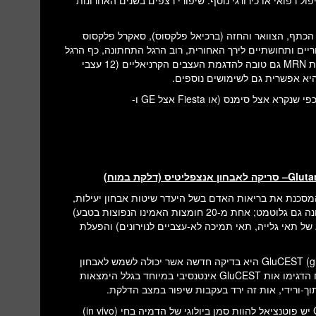
ל רפואי או כירורגי נוסף. שיפורי רצפים בשנים האחרונות
הכתף, הצוואר והחזה (ברכיאל פלקסוס), סאקרל פלקסוס
ים ותחושתיים לירך האחורית, רוב הרגל התחתונה, כף הרגל
כולה וחלק מהאגן), עצבי שורש כף היד, עצבי שורש כף הרגל ועוד. בדיקת MRN גם טובה להדגמת העצבים הקרניאליים (12 עצבי
אחד מסוגי הפרוטוקולים המשומשים בבדיקה זו הוא סקן ה-TrueFISP כפי שנקרא אצל סימנס (או Fiesta אצל GE ו-
Gluta
– סריקה לאבחון אנצפליטיס (דלקת במוח)
סכנת את בריאות האדם בשל היעדר שיטות אבחון יעילות,
מה שמוביל לשיעור גבוה של אבחון שגוי ותמותה. חומצה גלוטמית (מכונה גם גלוטמט; אחת מ-20 חומצות האמינו הנפוצות בטבע)
ן הדוק בהפעלת תאים בשם מיקרוגלייה (Microglia – סוג של תאי גלייה, תאי תמיכה לא-עצביים לנוירונים) והפעלת
סריקת MRI בשם GluCEST (glutamate chemical exchange saturation transfer) היא בדיקה חדשה אשר יכולה לשמש לאבחון
מוקדם של דלקת המוח בעזרת איתור ריכוז הגלוטמט. אזורי דלקת במוח הדגימו אות GluCEST אינטנסיבי במיוחד בגלל הימצאות
וך-ורידי, אות זה ירד בעקבות שיפור במצב הדלקת.
לסיכום, גלוטמט ממלא תפקיד בדלקת המוח, ולסיגנל בדיקת GluCEST יש פוטנציאל להוות סמן ביולוגי של הדמיה בחי (in vivo)