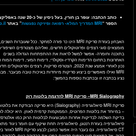
הספר
“
MRI המדריך המלא- רפואה ופיזיקה נפגשות
” באתר
.il
האבחון בעזרת סריקת MRI הינו כר פורה למחקר. ככל שעוברות השנים
מומצאים סוגי רצפים ופרוטוקולים חדשים, ואליהם מצטרפים השיפורי
בתוכנה וחומרה- אפשר למשל לראות את ההתפתחות הגדולה בשנים
האחרונות בתחום הדימות הקרדיו-וסקולרי, דימות המעי, דימות המוח וע
נכון לאחרי אמצע שנת 2022, הצטרפו סריקות, רצפים ופרוטוקולים
MRI ואילו מאפשרים ביצוע סריקות מיוחדות באיכות טובה מבעבר. מב
נציג בכתבה זו ובכתבות נוספות בהמשך:
MRI Sialography
– סריקת
MRI
להדגמת בלוטות רוק
סריקת MRI סיאלוגרפיה (Sialography) היא סריקה הבודקת את 
– במיוחד את בלוטות הפרוטיס, הממוקמות קדמית לאוזן. היא יכולה לה
בדיקת השלמה לבדיקות אחרות המבוצעות לבלוטות הרוק כמו אולטרסא
סיאלוגרפיה בעזרת רנטגן, סיאלוגרפיה תחת שיקוף עם חומר ניגוד מתאי
CT סיאלוגרפיה. גם בעבר היה אפשר כמובן לב
הרוק, אך המצאת סוגי רצפים חדשים הפכו את הבדיקה כיום, לבדיקה ר