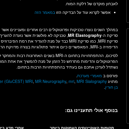
לאבחון מוקדם של דלקת המוח.
אפשר לקרוא עוד על הבדיקה הזו
במאמר הזה
במהלך השנים נוצרו טכניקות ופרוטוקולים רבים אחרים ומעניינים אשר
סריקת ה-
MR Elastography
, טכניקה לא פולשנית אשר נועדה להעריך
סריקת MRI, כמו סריקת MRI כבד על מנת להגדיר את
הדיפוזיה ב-MRI, המאפשרים כיום איתור פתולוגיות בצורה מדויקת הרבה יותר מבעבר בשלל איברים בגוף.
לסיכום, ההתפתחויות בתחום ה-MRI בשנים האח
הפרוטוקולים והדימות מתרחש כל הזמן על מנת להמשיך את אחת המה
נשתדל לעדכן אתכם גם בעתיד בהתפתחויות הרבות בתחום.
פורסם ב
מאמרי מערכת
.
מתויג
MRI Sialography
,
mri
,
MR Neurography
,
fer (GluCEST) MRI
בן חורין
.
בנוסף אולי תתעניינו גם:
תהומות האוקיינוסים העמוקות ביותר
אתרי מדע בי