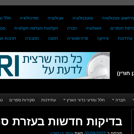
יחשוב וטכנולוגיה
ננוטכנולוגיה
אבולוציה
פסיכולוגיה
חלל ומ
דסת חומרים
זואולוגיה
חברה
חקלאות והנדסה חקלאית
טכנ
עתידנות
פיזיקה
פרהיסטוריה
תזונה
תחבורה
תרבות וש
חורין)
חברה
חלל ומדעי כדור הארץ
עתידנות
סקירות ספרים
טע
בדיקות חדשות בעזרת סורק 
פורסם ב
30/09/2022
מאת
עופר בן חורין