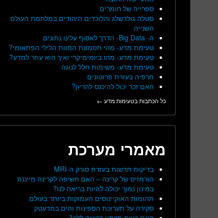
ספרייה של חומרים
סטלה גולדשלג והלוכדים היהודים במלחמת העולם
השנייה
ה- Big Data- הדרך לאסוף עלינו נתונים
טעימת מדע- מהי תסמונת המוות הלילי הפתאומי?
טעימת מדע- מהו ביומימיקרי ואיך הוא עוזר למדע?
טעימת מדע- משימות חלל לנוגה
תרפיה בעזרת פרוטונים
האם זכר יכול להיכנס להריון?
כל הכתבות בטעימות מדע ←
מאמרי מערכת
בדיקות חדשות בעזרת סורק ה-MRI
הורמזיס של קרינה – האם חשיפה לקרינה מייננת
במינון נמוך יכולה להיות בריאה לנו?
תהומות האוקיינוסים העמוקות ביותר בעולם
סקירה על תערוכת הספינות והים במדעטק
האם ריצת מרתון בריאה ללב?