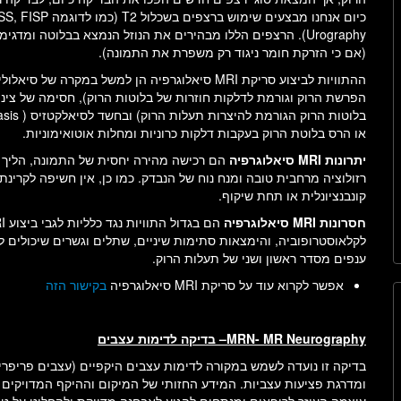
Urography). הרצפים הללו מבהירים את הנוזל הנמצא בבלוטה ומד
(אם כי הזרקת חומר ניגוד רק משפרת את התמונה).
או הרס בלוטת הרוק בעקבות דלקות כרוניות ומחלות אוטואימוניות.
יתרונות
MRI
סיאלוגרפיה
הם רכישה מהירה יחסית של התמונה, הליך ל
רזולוציה מרחבית טובה ומנח נוח של הנבדק. כמו כן, אין חשיפה לקרינת
קונבנציונלית או תחת שיקוף.
חסרונות
MRI
סיאלוגרפיה
לקלאוסטרופוביה, והימצאות סתימות שיניים, שתלים וגשרים שיכולים לפג
ענפים מסדר ראשון ושני של תעלות הרוק.
אפשר לקרוא עוד על סריקת MRI סיאלוגרפיה
בקישור הזה
MRN- MR Neurography
– בדיקה לדימות עצבים
בדיקה זו נועדה לשמש במקורה לדימות עצבים היקפיים (עצבים פריפרי