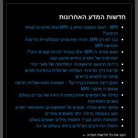
חדשות המדע האחרונות
MRI - האם המגנט החזק ב-MRI נטול סיכונים לצוות
הרפואי?
כבר לא רק MRI, הכירו את סורקי טכנולוגיית הדימות
החדשה MPI
האם סורקי ה-MRI יוכלו בעתיד להיות קטנים יותר?-
המהפכה של הסורק החדש מהונג קונג
ניידות הרנטגן הראשונות- המלחמה של מארי קירי
פריצת דרך מדעית- הצלחה ישראלית בהפיכת תאים
סרטניים לתאים בריאים
האם ריצה פוגעת בברכיים? - תוצאות מטא-אנליזה חדשה
שסוקרת מחקרי MRI
נפילה של חמישים אחוז בספירת הזרע של גברים בעולם
בשנים האחרונות
מחקר חדש מגלה: אנשים על הספקטרום האוטיסטי חשים
כאב בעוצמה גדולה יותר מאנשים אחרים
תסמונת הלונג קוביד תוקפת מיליוני אנשים בעולם
התגלו החיידקים הגדולים ביותר בעולם עד כה
הצג את כל חדשות המדע ←