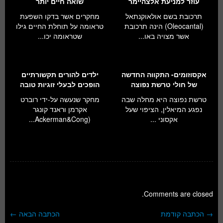
עוזר למניעת אלצהיימר
שואה חיים יותר
תרכובת בשם אולאוקנתאל
מחקרים אשר בדקו השפעת
(Oleocantal) הינה תרכובת
טראומה על תוחלת החיים גילו
אשר מצויה באו...
שטראומה יכו...
אקסוזומים- התקווה החדשה
ילדים להורים תקשורתיים
של חולי טרשת נפוצה
הופכים לבעלי זוגיות טובה
טרשת נפוצה היא מחלה שבה
מחקר שנעשה על-ידי רוברט
נפגע המיאלין, הציפוי שעל
אקרמן וראנד קונגר
אקסוני ...
(Ackerman&Cong...
Comments are closed.
→
הכתבה קודמת
הכתבה הבאה
←
ניווט בפוסטים