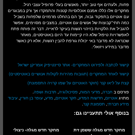
פחות, ולעתים אף טוב יותר, מאנשים בעלי פרופיל עצבי רגיל.
מחקרים אלו כללו אמנם אוכלוסיות קטנות והתמקדו אך ורק במבוגרים
עם אוטיזם בתפקוד גבוה, אך הם בהחלט מרמזים שלפחות בשביל
כמה תתי־קבוצות של אנשים עם אוטיזם, במצבים מסוימים, אפשר
להגביל את הלקויות בזיהוי רגשות בעיקר לראייה. דבר זה פותח פתח
לאפשרויות טיפול שלא היו קיימות עד היום באוטיסטים, מאחר
שכנראה לא מדובר באי יכולת גורפת להבין רגשות, אלא רק כאשר
מדובר במידע ויזואלי.
קישור לכתבה ולפירוט המחקרים- אתר סיינטיפיק אמריקן ישראל
קישור לאחד המחקרים (תגובות מהירות לקולות אנושיים באוטיסטים)
קצת על ליאו קנר (חוקר האוטיזם על שמו קרויה התסמונת)
פורסם ב
חברה
,
מדעי המוח
,
פסיכולוגיה
,
תרבות ושפה
.
מתויג
אוטיזם
,
חדשות המדע
,
חקר אוטיזם
,
מדע
,
עופר בן חורין
,
עיבוד
מידע חברתי
,
תסמונת קנר
.
בנוסף אולי תתעניינו גם:
מחקר חדש מגלה ששמן זית
מחקר חדש מגלה- ניצולי