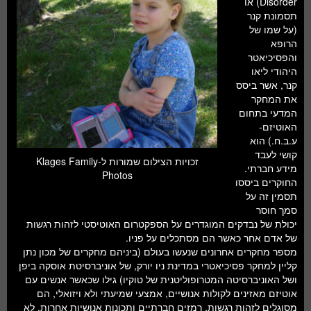
Disorder) או
חלל ומדעי כדור הארץ
תסמונת קנר
(על שמו של
עתידנות
הרופא
והפסיכיאטר
סקירות ספרים
היהודי ליאו
קנר, אשר ביסס
טעימות מדע
את המחקר
המדעי בתחום
האוטיזם-
ע.ב.ח.) הוא
קושי לעבד
זכויות הצילום שמורות ל-Klages Family
מידע חברתי.
Photos
החוקרים ביססו
תסמין זה על
סמך חוסר
יכולת של נבדקים המוגדרים על הספקטרום האוטיסטי לזהות רגשות
של אדם אחר כאשר הם מסתכלים על פניו.
מספר מחקרים אחרונים שנעשו בעולם (ביניהם מחקרים של מכון נתן
קליין למחקר פסיכיאטרי במדינת ניו יורק, של אוניברסיטת אוסקה ביפן
ושל האוניברסיטה המטרופוליטנית של טוקיו) גילו שכאשר אנשים עם
אוטיזם מאזינים לקולות אנושיים, אמצעי שמיעתי ולא ויזואלי, הם
מסוגלים לזהות רגשות, רמזים חברתיים ותכונות אנושיות אחרות, לא