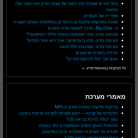
בעל החיים שאוכל את המוח של עצמו וזורק את המעי שלו
החוצה
ספרייה של חומרים
סטלה גולדשלג והלוכדים היהודים במלחמת העולם השנייה
ה- Big Data- הדרך לאסוף עלינו נתונים
טעימת מדע- מהי תסמונת המוות הלילי הפתאומי?
טעימת מדע- מהו ביומימיקרי ואיך הוא עוזר למדע?
טעימת מדע- משימות חלל לנוגה
תרפיה בעזרת פרוטונים
האם זכר יכול להיכנס להריון?
כל הכתבות בטעימות מדע ←
מאמרי מערכת
בדיקות חדשות בעזרת סורק ה-MRI
הורמזיס של קרינה – האם חשיפה לקרינה מייננת במינון
נמוך יכולה להיות בריאה לנו?
תהומות האוקיינוסים העמוקות ביותר בעולם
סקירה על תערוכת הספינות והים במדעטק
האם ריצת מרתון בריאה ללב?