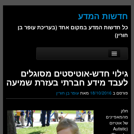
חדשות המדע
כל חדשות המדע במקום אחד (בעריכת עופר בן
חורין)
Skip to secondary content
Skip to primary content
Main menu
דף הבית
גילוי חדש-אוטיסטים מסוגלים
אודות
לעבד מידע חברתי בעזרת שמיעה
ביולוגיה
פורסם ב
18/10/2016
מאת
עופר בן חורין
כימיה
חלק
פיזיקה
מהמאפיינים
של אוטיזם
חברה
(Autistic