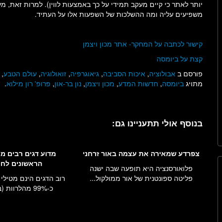
יותר לאתר כי קיים מעקב תמידי על כך באמצעות לווין). למרות זאת, 
משפיעים עליה ומה ההשלכות של השפעות אלו על העתיד.
קישור לכתבה על המחקר- אתר מכון ויצמן
קצת על ביומסה
פורסם ב
אבולוציה
,
איכות הסביבה
,
גיאוגרפיה
,
זואולוגיה
,
עולם הטבע
,
מתויג
ביומסה
,
חדשות המדע
,
מכון ויצמן
,
נון בר-און
,
פרופ' רון מילוא
.
בנוסף אולי תתעניינו גם:
צפרדע שמאירה את עצמה באור זרחני
מדוע דגים רבים מ
הראשונים לחי
פלואורסנציה היא תופעה שבה ישנה
פליטה ספונטנית של אור ממולקול...
רוב הדגים הינם מטילי 
כ-99% מהלרוות (בעברית ...