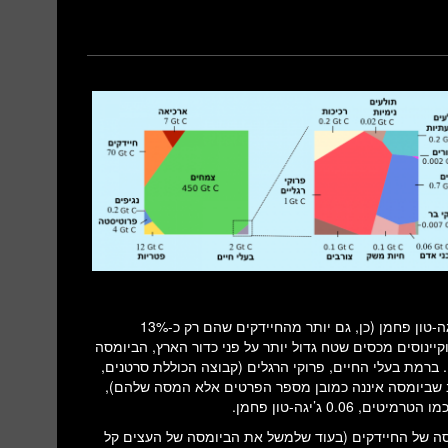
בכדור הארץ- 80% מהמסה של החיים על פני כדור הארץ עם כ-450 ג’יגה-טון פחמן (כן, גם יותר מהחיידקים שהם רק כ-13%
כמו כן, על אף שהאוקיינוסים מכסים שטח גדול יותר על פני כדור הארץ, הביומסה
מאשר זו של היצורים הימיים. ברמת בעלי החיים, פרוקי הרגלים (קבוצה הכוללת סרטנים,
ב שביומסה איננה כמובן מספר הפרטים אלא המסה שלהם),
0 ג’יגה-טון פחמן.
סה של החיידקים (בעוד שלמשל את הביומסה של העצים קל