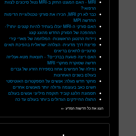
MRI - האם המגנט החזק ב-MRI נטול סיכונים לצוות
הרפואי?
כבר לא רק MRI, הכירו את סורקי טכנולוגיית הדימות
החדשה MPI
האם סורקי ה-MRI יוכלו בעתיד להיות קטנים יותר?-
המהפכה של הסורק החדש מהונג קונג
ניידות הרנטגן הראשונות- המלחמה של מארי קירי
פריצת דרך מדעית- הצלחה ישראלית בהפיכת תאים
סרטניים לתאים בריאים
האם ריצה פוגעת בברכיים? - תוצאות מטא-אנליזה
חדשה שסוקרת מחקרי MRI
נפילה של חמישים אחוז בספירת הזרע של גברים
בעולם בשנים האחרונות
מחקר חדש מגלה: אנשים על הספקטרום האוטיסטי
חשים כאב בעוצמה גדולה יותר מאנשים אחרים
תסמונת הלונג קוביד תוקפת מיליוני אנשים בעולם
התגלו החיידקים הגדולים ביותר בעולם עד כה
הצג את כל חדשות המדע ←