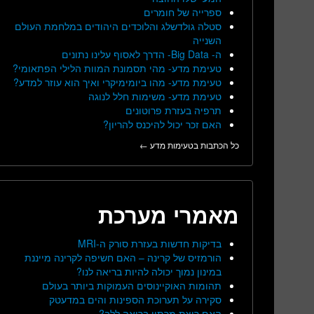
ספרייה של חומרים
סטלה גולדשלג והלוכדים היהודים במלחמת העולם
השנייה
ה- Big Data- הדרך לאסוף עלינו נתונים
טעימת מדע- מהי תסמונת המוות הלילי הפתאומי?
טעימת מדע- מהו ביומימיקרי ואיך הוא עוזר למדע?
טעימת מדע- משימות חלל לנוגה
תרפיה בעזרת פרוטונים
האם זכר יכול להיכנס להריון?
כל הכתבות בטעימות מדע ←
מאמרי מערכת
בדיקות חדשות בעזרת סורק ה-MRI
הורמזיס של קרינה – האם חשיפה לקרינה מייננת
במינון נמוך יכולה להיות בריאה לנו?
תהומות האוקיינוסים העמוקות ביותר בעולם
סקירה על תערוכת הספינות והים במדעטק
האם ריצת מרתון בריאה ללב?