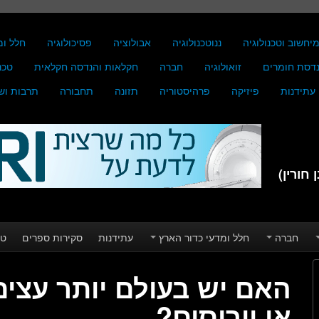
יחשוב וטכנולוגיה
ננוטכנולוגיה
אבולוציה
פסיכולוגיה
חלל ומ
דסת חומרים
זואולוגיה
חברה
חקלאות והנדסה חקלאית
טכנ
עתידנות
פיזיקה
פרהיסטוריה
תזונה
תחבורה
תרבות וש
חורין)
חברה
חלל ומדעי כדור הארץ
עתידנות
סקירות ספרים
טע
האם יש בעולם יותר עצים
או וירוסים?