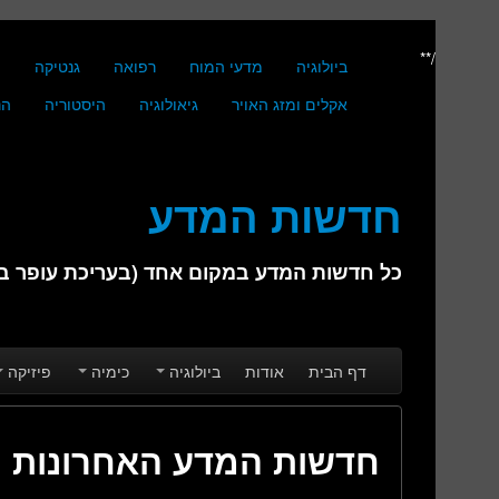
/**
ביולוגיה
מדעי המוח
רפואה
גנטיקה
מ
אקלים ומזג האויר
גיאולוגיה
היסטוריה
הנ
חדשות המדע
כל חדשות המדע במקום אחד (בעריכת עופר בן 
Skip to secondary content
Skip to primary content
Main menu
דף הבית
אודות
ביולוגיה
כימיה
פיזיקה
חדשות המדע האחרונות