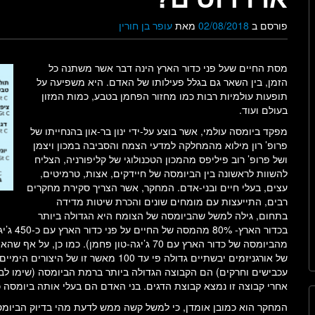
פורסם ב
02/08/2018
מאת
עופר בן חורין
מסת החיים שעל פני כדור הארץ הינה דבר אשר משתנה כל
הזמן, בין השאר גם בגלל פעילותו של האדם. היא משפיעה על
תופעות עולמיות רבות כמו מחזור הפחמן בטבע, כמות המזון
בעולם ועוד.
מפקד ביומסה עולמי, אשר בוצע על-ידי ינון בר-און בהנחייתו של
פרופ’ רון מילוא מהמחלקה למדעי הצמח והסביבה במכון ויצמן
ושל פרופ’ רוב פיליפס מהמכון הטכנולוגי של קליפורניה, הצליח
להשוות לראשונה בין הביומסה של חיידקים, אצות, טרמיטים,
עצים, בעלי חיים ובני-אדם. המחקר, אשר הצריך סקירת מחקרים
רבים, התייעצות עם מומחים שונים והכרת שיטות מדידה
בתחום, גילה למשל שהביומסה של הצומח היא הגדולה ביותר
מהביומסה של כדור הארץ עם 70 ג’יגה-טון פחמן). 
של אורגניזמים יבשתיים גדולה פי עד 100 
עכבישים וחרקים) הם הקבוצה הגדולה ביותר ברמת הביומסה (שימו ל
אחרי קבוצה זו נמצא קבוצת הדגים. בני האדם הם בעלי אותה ביומסה כמו הטרמיטים, .06
המחקר הוא כמובן אומדן, כי למשל קשה ממש לדעת מהי בדיוק הביומ