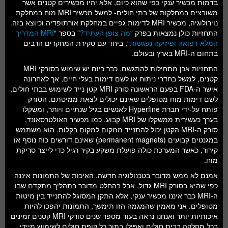
בדמות מכשיר ענקי כפי שהוא כיום, אלא יהיו מכשירים קטנים אשר
משובצים במחלקות של בתי חולים- למשל מכשיר MRI מוח במחלקת
נוירולוגיה, מכשיר MRI לדימות גפיים במחלקת אורתופדיה וכיוצא בזה.
התחזיות כולן נמצאות בפרק “
מה צופן העתיד?
” בספר “
MRI המדריך
המלא-רפואה ופיזיקה נפגשות
“, ביחד עם סקירת המחקרים הרבים
בתחום ה-MRI בארץ ובעולם.
התחזיות אכן מתחילות להתגשם, כבר כיום יש שימוש בסורקי MRI
קטנים, למשל בחדרי ניתוח או לשם דימות בעלי חיים, אך לאחרונה
אישר ה-FDA בפעם הראשונה סורק MRI קטן נייד לשימוש בבתי חולים,
לשם דימות מוח מטופלים שאינם יכולים לצאת ממיטתם. הסורק
פותח על-ידי חברת Hyperfine לאנשים בגיל שנתיים ויותר, ומשקלו
בערך כעשירית ממשקלו של MRI קבוע. כמו מכשיר האולטרסאונד,
סורק ה-MRI הקטן יכול להתנייד ממקום למקום בקלות. הוא משתמש
במגנטים קבועים (permanent magnets) שאינם דורשים כוח נוסף או
קירור, כאשר המערכת כולה פועלת משקע בקיר רגיל כדי לייצר סריקת
מוח.
אמנם לא ממש מדובר בטכנולוגיה חדשה, האיכות של התמונות איננה
כפי שהיא בסורק MRI גדול, אבל בהחלט מדובר בתהליך מתקדם שבו
ה-MRI כבר איננו מכשיר ענקי, אלא התקן המסוגל להתנייד בין מיטות
מטופלים. אני מאמין שהמגמה הזו תימשך, התמונות יהפכו להיות
איכותיות יותר ואנחנו נראה בעוד מספר שנים סורקי MRI קטנים זמינים
בכל מחלקה בבית חולים ואפילו בתוך כל קופת חולים לשימוש מיידי