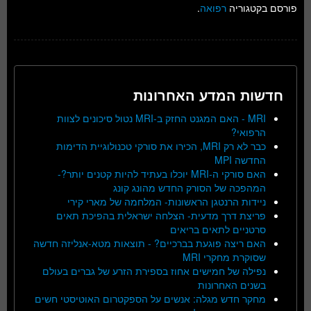
פורסם בקטגוריה
רפואה
.
חדשות המדע האחרונות
MRI - האם המגנט החזק ב-MRI נטול סיכונים לצוות
הרפואי?
כבר לא רק MRI, הכירו את סורקי טכנולוגיית הדימות
החדשה MPI
האם סורקי ה-MRI יוכלו בעתיד להיות קטנים יותר?-
המהפכה של הסורק החדש מהונג קונג
ניידות הרנטגן הראשונות- המלחמה של מארי קירי
פריצת דרך מדעית- הצלחה ישראלית בהפיכת תאים
סרטניים לתאים בריאים
האם ריצה פוגעת בברכיים? - תוצאות מטא-אנליזה חדשה
שסוקרת מחקרי MRI
נפילה של חמישים אחוז בספירת הזרע של גברים בעולם
בשנים האחרונות
מחקר חדש מגלה: אנשים על הספקטרום האוטיסטי חשים