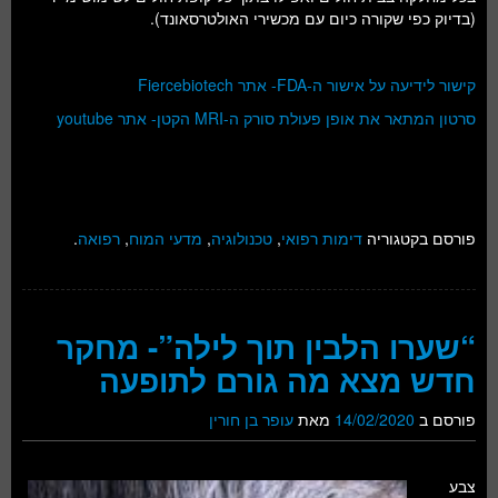
(בדיוק כפי שקורה כיום עם מכשירי האולטרסאונד).
קישור לידיעה על אישור ה-FDA- אתר Fiercebiotech
סרטון המתאר את אופן פעולת סורק ה-MRI הקטן- אתר youtube
פורסם בקטגוריה
דימות רפואי
,
טכנולוגיה
,
מדעי המוח
,
רפואה
.
“שערו הלבין תוך לילה”- מחקר
חדש מצא מה גורם לתופעה
פורסם ב
14/02/2020
מאת
עופר בן חורין
צבע