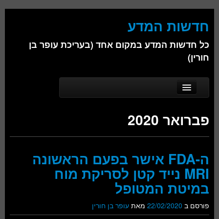
חדשות המדע
כל חדשות המדע במקום אחד (בעריכת עופר בן
חורין)
Skip to secondary content
Skip to primary content
Main menu
דף הבית
פברואר 2020
אודות
ביולוגיה
ה-FDA אישר בפעם הראשונה
כימיה
MRI נייד קטן לסריקת מוח
פיזיקה
במיטת המטופל
חברה
פורסם ב
22/02/2020
מאת
עופר בן חורין