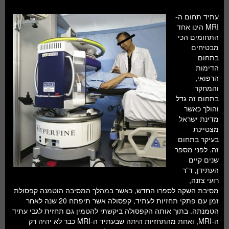
חלל ומדעי כדור הארץ
עתיד תחום ה-
עתידנות
MRI הינו אחד
התחומים הכי
סקירות ספרים
מבטיחים
בתחום
טעימות מדע
הדימות
הרפואי,
והמחקר
בתחום זה גדל
והולך כאשר
מדינת ישראל
מצטיינת
בעיקר בתחום
זה. לפני מספר
שנים קיים
העתידן, ד”ר
רועי צזנה,
מסיבת השקה לספרו החדש, כאשר במהלך המסיבה הוטמנה קפסולת
זמן עם פתקי תחזיות לעתיד, קפסולה אשר תיפתח 20 שנה לאחר
הטמנתה. בתוך אותה הקפסולה ביקשתי להטמין גם תחזית לגבי עתיד
ה-MRI, ואחת מהתחזיות היתה שבעתיד ה-MRI כבר לא יהיה רק