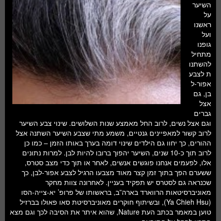
השיער
על
ראשנו
ועל
גופנו
מתחיל
להשתנו
ת לצבע
אפור-ל
בן, גם
אצל
גברים
וגם אצל נשים, לרוב החל מאמצע שנות השלושים. שינוי צבע השיער
לרוב קשור למאפיינים גנטיים, משמע מתי שצבע השיער השתנה אצל
ההורים, כך יחוו גם הילדים שינוי דומה בערך באותו הזמן – כמו כן
לרוב תוך כ-10 שנים, השיער יהפוך ברובו להיות לבן. למרות נתונים
אלו, לפעמים אנחנו פוגשים אנשים, לאחר או תוך כדי מצב סטרס,
ששערם הפך בתוך זמן קצר מאוד מצבעו הרגיל לצבע אפור-לבן, כך
שכנראה גם לסטרס יש תפקיד בעניין. לאחרונה צוות מחקר
מאוניברסיטאות הרווארד בארה”ב, בראשותו של פרופ’ יא-צייה-הסו
(Ya Chieh Hsu), ובשיתוף חוקרים מאוניברסיטת סאו פאולו בברזיל
טוען במאמר בכתב העת Nature, שהוא איתר את הסיבה לכך וגם מצא