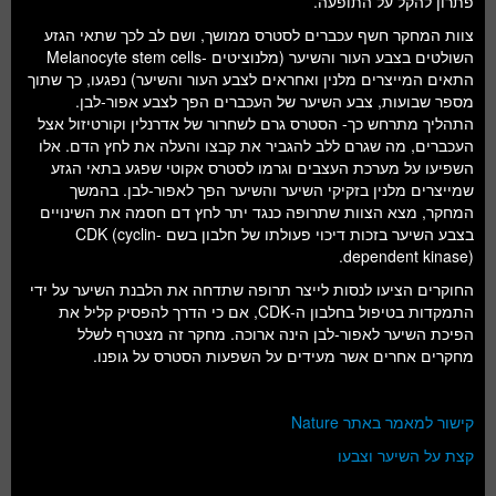
פתרון להקל על התופעה.
צוות המחקר חשף עכברים לסטרס ממושך, ושם לב לכך שתאי הגזע
השולטים בצבע העור והשיער (מלנוציטים -Melanocyte stem cells
התאים המייצרים מלנין ואחראים לצבע העור והשיער) נפגעו, כך שתוך
מספר שבועות, צבע השיער של העכברים הפך לצבע אפור-לבן.
התהליך מתרחש כך- הסטרס גרם לשחרור של אדרנלין וקורטיזול אצל
העכברים, מה שגרם ללב להגביר את קבצו והעלה את לחץ הדם. אלו
השפיעו על מערכת העצבים וגרמו לסטרס אקוטי שפגע בתאי הגזע
שמייצרים מלנין בזקיקי השיער והשיער הפך לאפור-לבן. בהמשך
המחקר, מצא הצוות שתרופה כנגד יתר לחץ דם חסמה את השינויים
בצבע השיער בזכות דיכוי פעולתו של חלבון בשם CDK (cyclin-
dependent kinase).
החוקרים הציעו לנסות לייצר תרופה שתדחה את הלבנת השיער על ידי
התמקדות בטיפול בחלבון ה-CDK, אם כי הדרך להפסיק קליל את
הפיכת השיער לאפור-לבן הינה ארוכה. מחקר זה מצטרף לשלל
מחקרים אחרים אשר מעידים על השפעות הסטרס על גופנו.
קישור למאמר באתר Nature
קצת על השיער וצבעו