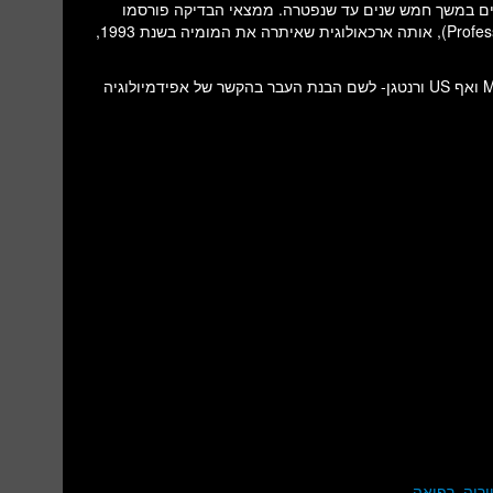
ים במשך חמש שנים עד שנפטרה. ממצאי הבדיקה פורסמו
על-ידי הארכיאולוגית פרופסור נטליה פולושמק (Professor Natalia Polosmak), אותה ארכאולוגית שאיתרה את המומיה בשנת 1993,
כך בעצם נעזרת הארכיאולוגיה באמצעי הדימות הקיימים כיום- MRI, CT ואף US ורנטגן- לשם הבנת העבר בהקשר של אפידמיולוגיה
ריה
,
רפואה
.