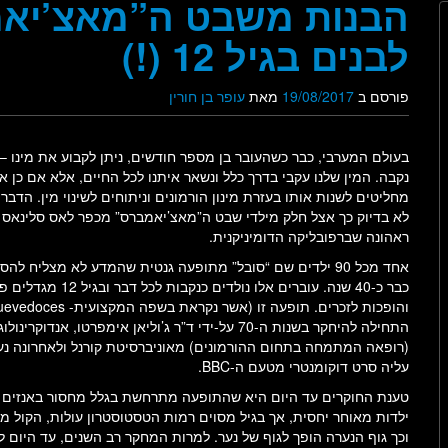
הבנות משבט ה”מאצ’יאמ
לבנים בגיל 12 (!)
פורסם ב
19/08/2017
מאת
עופר בן חורין
בעולם המערבי, כבר כשהעובר בן מספר חודשים, ניתן לקבוע את מינו – 
נקבה. המין שלנו עקבי בדרך כלל ונשאר איתנו לכל החיים, אלא אם כן אנ
מחליטים לשנות אותו בעזרת מינון הורמונים וניתוחים לשינוי מין. הדבר 
לא בדיוק כך אצל חלק מילדי שבט ה”מאצ’יאמברס” מכפר לאס סלינאס 
ראהונה שברפובליקה הדומיניקנית.
אחד מכל 90 ילדים שם “סובל” מתופעה גנטית שהמדע לא מצליח להס
כבר כ-40 שנה. עוברים אלו נולדים כנקבות לכל דבר ובגיל 12 מג
התחילה להיחקר בשנות ה-70 על-ידי ד”ר ג’וליאן אימפרטו, אנדוקרינול
(רופאה המתמחה בתחום ההורמונים) מאוניברסיטת קורנל ולאחרונה נ
עליה סרט דוקומנטרי מטעם ה-BBC.
טענת החוקרים עד היום היא שהתופעה מתרחשת בגלל מחסור באנזים בג
ילדות מאוחר יחסית, אך בגיל מסוים רמות הטסטוסטרון עולות, הקול 
וכך גוף הנערה הופך לגוף של נער. למרות המחקר רב השנים, עד היום 