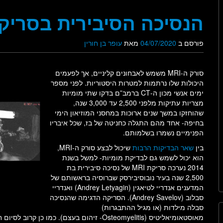
הנסיכה הסיבירית בסריקת I
פורסם ב
04/07/2020
מאת
עופר בן חורין
סורק ה-MRI משמש לאבחונים קליניים, אך לפעמים
היכולות שלו נרתמות למטרות היסטוריות. לפני מספר
ימים אנשי מכון ה-CT ברמב”ם בדקו שתי מומיות
מצריות עתיקות מלפני 2,500 עד 3,000 שנה,
שהוחזקו במשך שנים ארוכות במחסני המוזיאון הימי
בחיפה- אחד מהם התגלה כחניטה של בז, שכל איבריו
הפנימיים נשמרו בשלמותם.
בין
שאר הבדיקות הרבות
שיכול לבצע סורק ה-MRI,
הוא יכול לשמש גם לבדיקת מומיות- למשל בשנת
2014 נערכה סריקת MRI של נסיכה סיבירית בת
2,500 שנה בעיר נובוסיבירסק שברוסיה בראשותם של
המדענים אנדריי לטיאגין (Andrey Letyagin) ואנדריי
סבלוב (Andrey Savelov). הסריקה הדגימה שהנסיכה
סבלה מילדות (או מגיל ההתבגרות)
מאוסטאומיאליטיס (Osteomyelitis- זיהום בעצם)