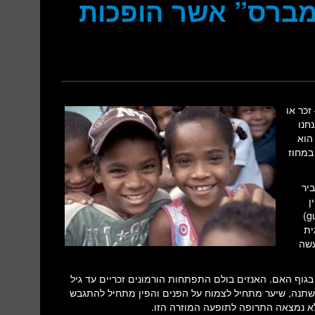
ברס” אשר הופכות
זכר או
חנו
הוא
במחוז
ביר
דלים פין
והופכות לזכרים. תופעה זו (אשר נקראת בשפה המקצועית- guevedoces)
וגית
עשה
וף האם. האנזים בולם התפתחות הורמונים זכריים עד גיל
משתנה, שיער מתחיל לצמוח על הפנים והפין מתחיל להתגבש
לא נמצאה התרופה לתופעה המוזרה הזו.