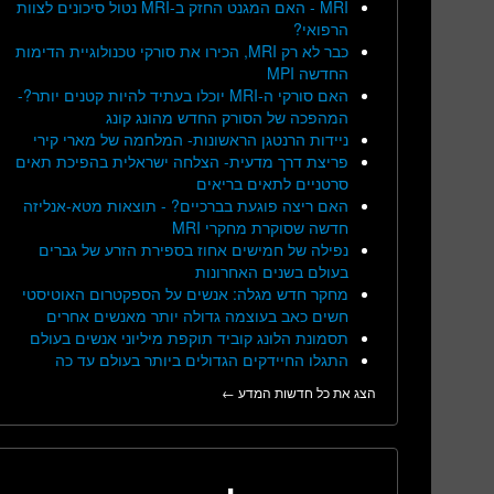
MRI - האם המגנט החזק ב-MRI נטול סיכונים לצוות
הרפואי?
כבר לא רק MRI, הכירו את סורקי טכנולוגיית הדימות
החדשה MPI
האם סורקי ה-MRI יוכלו בעתיד להיות קטנים יותר?-
המהפכה של הסורק החדש מהונג קונג
ניידות הרנטגן הראשונות- המלחמה של מארי קירי
פריצת דרך מדעית- הצלחה ישראלית בהפיכת תאים
סרטניים לתאים בריאים
האם ריצה פוגעת בברכיים? - תוצאות מטא-אנליזה
חדשה שסוקרת מחקרי MRI
נפילה של חמישים אחוז בספירת הזרע של גברים
בעולם בשנים האחרונות
מחקר חדש מגלה: אנשים על הספקטרום האוטיסטי
חשים כאב בעוצמה גדולה יותר מאנשים אחרים
תסמונת הלונג קוביד תוקפת מיליוני אנשים בעולם
התגלו החיידקים הגדולים ביותר בעולם עד כה
הצג את כל חדשות המדע ←