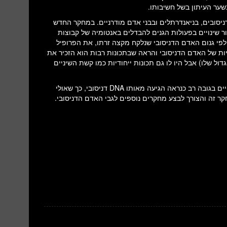
ניסובים, בניאנדרתלים ובבני אדם מודרניים. במחקר החדש
ינויים בפעולות הגנים להבדלים באנטומיה של קבוצות
י גנום האדם הדניסובי שנלקח מקצה זרתו, את הפרופיל
התקבל הדגים את 56 התכונות האנטומיות של האדם הדניסובי והראה שבתכונות רבות הוא הזכיר את
ל שלו) אבל היו לו גם תכונות ייחודיות כמו קשת השיניים
היכולות של האסקימוסים והטיבטים כיום להסתגל לתנאי קור קשים ולחיים בגובה רב כנראה הגיעה מאותו DNA דניסובי, כך שאולי