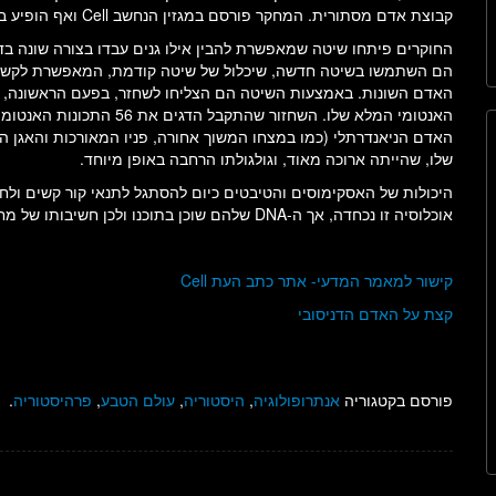
קבוצת אדם מסתורית. המחקר פורסם במגזין הנחשב Cell ואף הופיע בשער העיתון בשל חשיבותו.
החוקרים פיתחו שיטה שמאפשרת להבין אילו גנים עבדו בצורה שונה בד
הם השתמשו בשיטה חדשה, שיכלול של שיטה קודמת, המאפשרת לקשור ש
האדם השונות. באמצעות השיטה הם הצליחו לשחזר, בפעם הראשונה, לפ
האנטומי המלא שלו. השחזור ש
האדם הניאנדרתלי (כמו במצחו המשוך אחורה, פניו המאורכות והאגן הגדו
שלו, שהייתה ארוכה מאוד, וגולגולתו הרחבה באופן מיוחד.
אוכלוסיה זו נכחדה, אך ה-DNA שלהם שוכן בתוכנו ולכן חשיבותו של מחקר זה והצורך לבצע מחקרים נוספים לגבי האדם הדניסובי.
קישור למאמר המדעי- אתר כתב העת Cell
קצת על האדם הדניסובי
פורסם בקטגוריה
אנתרופולוגיה
,
היסטוריה
,
עולם הטבע
,
פרהיסטוריה
.