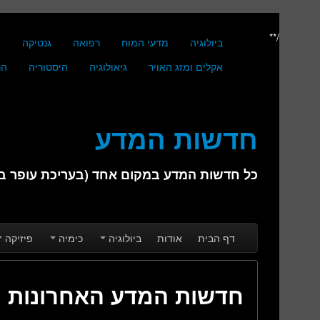
/**
ביולוגיה
מדעי המוח
רפואה
גנטיקה
מ
אקלים ומזג האויר
גיאולוגיה
היסטוריה
הנ
חדשות המדע
כל חדשות המדע במקום אחד (בעריכת עופר בן 
Skip to secondary content
Skip to primary content
Main menu
דף הבית
אודות
ביולוגיה
כימיה
פיזיקה
חדשות המדע האחרונות