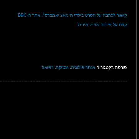
קישור לכתבה על הסרט בילדי ה”מאצ’יאמברס”- אתר ה-BBC
קצת על פיתוח נטייה מינית
פורסם בקטגוריה
אנתרופולוגיה
,
גנטיקה
,
רפואה
.