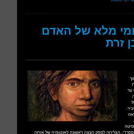
ומי מלא של האדם
 זרת
Homo sapiens s). בתוך
ת
כלוסיה שחיה לפני כ-190 אלף עד
ל
יר.
אה
סיטה
ה ספרדי, הצליחה לספק הצצה ראשונה לאנטומיה של אותה