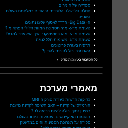
ספרייה של חומרים
סטלה גולדשלג והלוכדים היהודים במלחמת העולם
השנייה
ה- Big Data- הדרך לאסוף עלינו נתונים
טעימת מדע- מהי תסמונת המוות הלילי הפתאומי?
טעימת מדע- מהו ביומימיקרי ואיך הוא עוזר למדע?
טעימת מדע- משימות חלל לנוגה
תרפיה בעזרת פרוטונים
האם זכר יכול להיכנס להריון?
כל הכתבות בטעימות מדע ←
מאמרי מערכת
בדיקות חדשות בעזרת סורק ה-MRI
הורמזיס של קרינה – האם חשיפה לקרינה מייננת
במינון נמוך יכולה להיות בריאה לנו?
תהומות האוקיינוסים העמוקות ביותר בעולם
סקירה על תערוכת הספינות והים במדעטק
האם ריצת מרתון בריאה ללב?