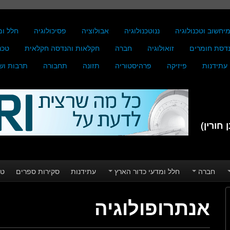
יחשוב וטכנולוגיה
ננוטכנולוגיה
אבולוציה
פסיכולוגיה
חלל ומ
דסת חומרים
זואולוגיה
חברה
חקלאות והנדסה חקלאית
טכנ
עתידנות
פיזיקה
פרהיסטוריה
תזונה
תחבורה
תרבות וש
חורין)
חברה
חלל ומדעי כדור הארץ
עתידנות
סקירות ספרים
טע
אנתרופולוגיה