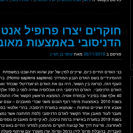
חוקרים יצרו פרופיל אנט
הדניסובי באמצעות מאובן
פורסם ב
26/11/2019
מאת
עופר בן חורין
בני האדם החיים כיום, שייכים למין של יונק שהוא תת-שבט במשפחת
ההומינידיים בשם האדם הנבון המודרני (apiens
הענף הזה, כנראה בין השאר, היה גם את האדם הניאנדרטלי שנכחד וא
האדם הדניסובי. האדם הדניסובי הינו או
40 אלף שנה בסיביר ובמזרח אסיה. הממצא הראשון הקשור אליו התגלה
בשנת 2010 באמצעות מיפוי רצף הגנום משני שברי מאובנים – עצם ש
אצבע זרת ושיניים טוחנות – שנמצאו במערת דניסובה, בהרי אלטאי בסיב
מעבר לעוד מאובן אחד הקשור לאדם הדניסובי (לסת תחתונה אשר נמצ
בשנת 2019 במערת באישיה ברמת טיבט), לא קיימים מאובנים נוספים.
לאחרונה, פריצת דרך של קבוצת חוקרים מהמכון למדעי החיים באוניבר
העברית, בהובלת פרופ’ לירן כרמל ופרופ’ ערן משורר עם שיתוף פעול