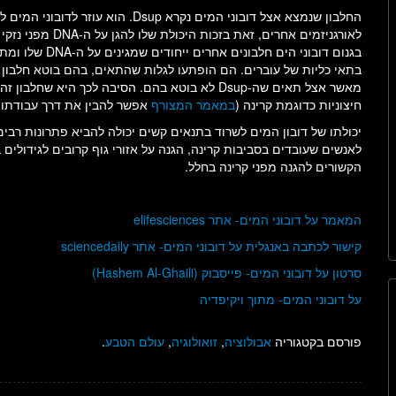
החלבון שנמצא אצל דובוני המים נקרא up
לאורגניזמים אחרים,
בגנום דובוני הים
חיצוניות כדוגמת קרינה (
במאמר המצורף
אפשר להבין את דרך עבודתו של חל
יכולתו של דובון המים לשרוד בתנאים קשים יכולה להביא פתרונות רבי
לאנשים שעובדים בסביבות קרינה, הגנה על אזורי גוף קרובים לגידולים
הקשורים להגנה מפני קרינה בחלל.
המאמר על דובוני המים- אתר elifesciences
קישור לכתבה באנגלית על דובוני המים- אתר sciencedaily
סרטון על דובוני המים- פייסבוק (Hashem Al-Ghaili)
על דובוני המים- מתוך ויקיפדיה
פורסם בקטגוריה
אבולוציה
,
זואולוגיה
,
עולם הטבע
.