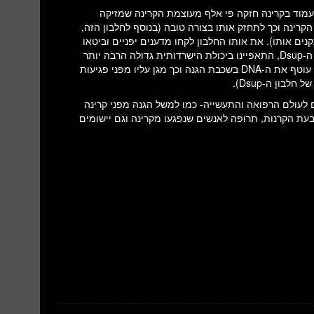
Ds. הוא עוזר לדובוני המים לעמוד בקרינה חזקה פי אלף מעוצמת הקרינה שמזיקה
 זאת בזכות היכולת שלו להגן על ה-DNA מפני נזקי הקרינה וכך לתחזק אותו בצורה טובה (בנוסף לחלבון הזה,
 חלבונים אחרים ייחודים שמגינים על ה-DNA שלו ומתקנים אותו). את אותו החלבון לקחו מדענים יפניים וביטאו
בתאי כליות של עוברים. הם הופתעו לגלות שהתאים, בהם בוטא חלבון ה-Dsup, התאפיינו ביכולת הישרדותית גדולה הרבה יותר
מאשר אצל תאים שה-Dsup לא בוטא בהם. הסיבה לכך היא שחלבון זה עוטף את ה-DNA בשכבת הגנה וכך מגן עליו מפני פגיעות
בון ה-Dsup).
ם לעולם הרפואה והתעשייה- כמו למשל הגנה מפני קרינה
 בעת הקרנות, תרופה לאנשים שנפגעו מקרינה וגם יישומים