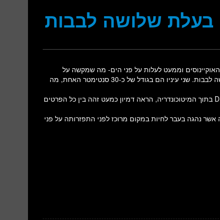
ם בעלת שלושה לבבות
ק אשר נמצא במעמקי האוקיינוסים וממעט לעלות על פני הים- מה שמקשה על
המחקר שלו. ממדיו האדירים מתודלקים על-ידי מערכת דם בעלת שלושה לבבות. שני עיניו הם בגודל של כ-30 סנטימטר האחת, מה
מחקר חדש אשר בדק את הגנום המיטוכונדרי, הנוקליאוטידים של ה-DNA בתוך המיטוכונדריה, הראה דמיון כמעט זהה בין כל הפרטים
אשר נהגה בעבר לחיות במקום מרוכז לפני התפזרותה על פני