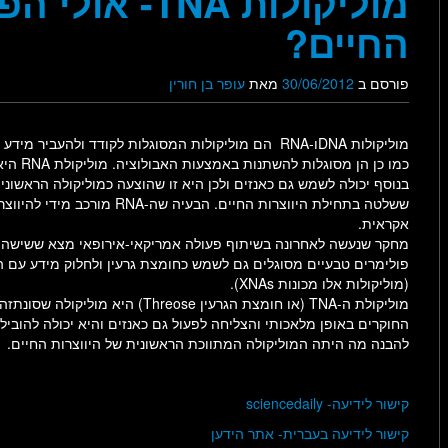
מוליקולות NA
החיים?
פורסם ב
30/06/2012
מאת
עופר בן חורין
מוליקולות DNAו-RNA הם מוליקולות המסוגלות לקודד ולהעביר מידע 
כמו כן הן מסוגלות להשתנות באמצעות האבולוציה. מוליק
בנוסף יכולה לשמש גם כאנזים ולכן היא זו שהוצעה כמוליקולה הראשוני
ששלטה בתחילת היווצרות החיים. הבעיה שה-RNA מורכב מידי לה
אקראית.
מחקר שנעשה לאחרונה בשיתוף פעולה אמריקאי-אירופאי מצא ששישה
פולימרים טבעיים מסוגלים גם לשמש כחומצת גרעין ולחלוק מידע עם ה-NA
(מוליקולות אלו מכונות XNAs).
מוליקולת ה-TNA (או חומצת הגרעין Threose) היא מוליקולה
החוקרים באופן מלאכותי והצליחה לפעול גם כאנזים והיא יכולה להוביל
להבנה מה היתה המוליקולה המתווכת הראשונית של היווצרות החיים.
קישור לידיעה- sciencedaily
קישור לידיעה בעברית- אתר הידען