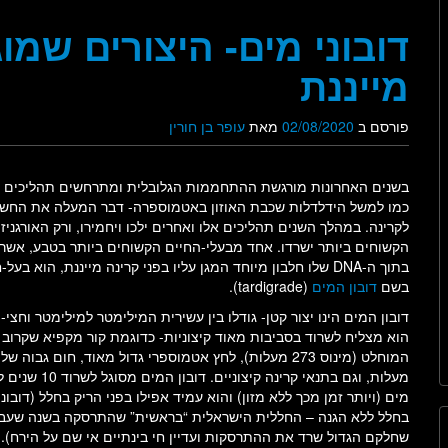
דובוני מים- היצורים שמו
מייננת
פורסם ב
02/08/2020
מאת
עופר בן חורין
בשנים האחרונות מורגשת ההתחממות הגלובלית ומתרחשים תהליכים 
כמו למשל הידלדלות שכבת האוזון באטמוספרה- דבר המעלה את החש
לקרינה. במהלך השנים תהליכים אלו ואחרים ילכו ויחמירו, ורק האורגניז
הקשוחים ביותר ישרדו. אחד מבעלי-החיים הקשוחים ביותר בטבע, אשר 
בתוך ה-DNA שלו חלבון מיוחד המגן עליו בפני קרינה מייננת, הוא בעל-
בשם
דובון המים
(tardigrade).
דובון המים הינו יצור קטן- גודלו בין עשירית המילימטר למילימטר וחצי-
הוא מצליח לשרוד בסביבות מאוד קיצוניות- כדוגמת קור מקפיא שקרוב
מעלות, וגם בתנאי קרינה קיצוניים. דובון המים מס
מים (ויותר זמן מכך ללא מזון) והוא עמיד אפילו בפני הריק בחלל (דוב
בחלל ללא הגנה – החללית הישראלית “בראשית” שהתרסקה בשנה שעברה,
שחלקם הגדול שרד את ההתרסקות ועדיין חי בינתיים אי שם על הירח).