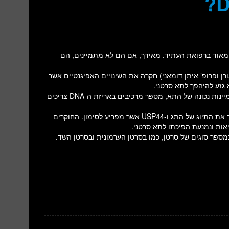
 מאוד ברפואת העתיד. מאידך, אם הם לא מתמיינים, הם
 ופרופ’ איתן דומאני) חקרה את השינויים האפיגנטיים אשר
החוקרים מצאו שעל מנת שתופעל קבוצת גנים ארוכה, אשר תביא להתמיינות נכונה של התא, מספר מרכיבים באריזת ה-DNA צריכים
הצלחת תיוג זה קשורה בפעילותם של שני אנזימים- RNF20 אשר מגביר את התיוג של התג ו-USP44 אשר מפריע לסימון. החוקרים
יאות ונמנעת הפיכתו לתא סרטני.
מספר סוגים של סרטן, כמו בסרטן הערמונית ובסרטן השד.