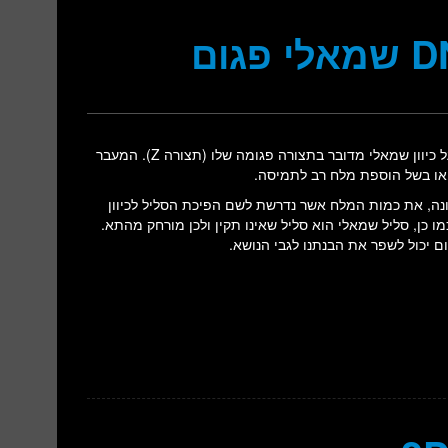
סליל ה-DNA אמור להיות סליל בעל כיוון ימני (תצורה B). כאשר הוא בעל כיוון שמאלי מדובר בתצורה פגומה שלו (תצורה Z). המעבר
י או בשל הוספת מלח רב לתמיסה.
נה, את כמות המלח אשר נדרשת לשם הפיכת הסליל לכיוון
 כן, סליל שמאלי הוא סליל שאינו תקין ולכן מורחק מהתא.
 יכול לשפר את הבנתנו לגבי הנושא.