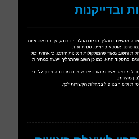
ם משתתפות בצורה ממשית בתהליך תרגום החלבונים בתא, אך הם אחראיות
ו סרטן, אוסטאופורוזיס, סכרת ועוד.
ולות אלו נחתכות על ידי “מכונת חיתוך” בתא ממוליקולות RNA גדולות וחשוב מאוד שהמולקולות הנכונות יחתכו, כי אחרת יכול
יצירת החלבונים ובתפקוד התא. כמו כן חשוב שהתהליך ייעשה במהירות
 מודל מתמטי אשר מתאר כיצד שומרת מכונת החיתוך על-ידי
בין מהירות.