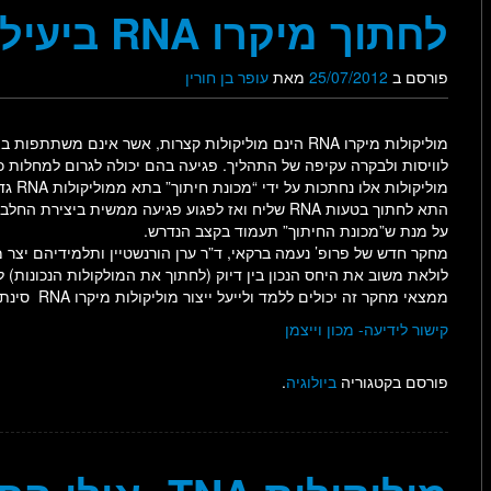
לחתוך מיקרו RNA ביעילות ובדייקנות
פורסם ב
25/07/2012
מאת
עופר בן חורין
מוליקולות מיקרו RNA הינם מוליקולות קצרות, אשר אינ
לוויסות ולבקרה עקיפה של התהליך. פגיעה בהם יכולה לגרום למחלות כמ
מוליק
התא לחתוך בטעות RNA שליח ואז לפגוע פגיעה ממשית ב
על מנת ש”מכונת החיתוך” תעמוד בקצב הנדרש.
מחקר חדש של פרופ’ נעמה ברקאי, ד”ר ערן הורנשטיין ותלמידיהם יצר
לולאת משוב את היחס הנכון בין דיוק (לחתוך את המולקולות הנכונות) ל
ממצאי מחקר זה יכולים ללמד ולייעל ייצור מוליקולות מיקרו RNA סינתטיות ולעזור בטיפול במחלות הקשורות לכך.
קישור לידיעה- מכון וייצמן
פורסם בקטגוריה
ביולוגיה
.