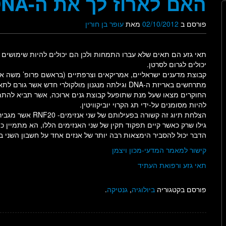
האם לארוז לך את ה-DNA?
פורסם ב
02/10/2012
מאת
עופר בן חורין
תאי גזע הם תאים שלא עברו התמחות ולכן הם יכולים להיות שימושים
יכולים לגרום לסרטן.
קבוצת מדענים ישראליים, אמריקאים וצרפתיים (בראשם פרופ’ משה אורן
מתרחשים באריזת ה-DNA וגילתה מנגנון מולקולרי חדש אשר גורם לתא גזע להיהפך לתא סרטני.
להיות מסומנים על-ידי תג הקרוי יוביקוויטין.
גילו שרק כאשר קיים תפקוד תקין של שני האנזימים הללו, הא מתמיין כ
הדבר יכול להסביר הימצאות רבה יותר של אנזים אחד על חשבון השני ב
קישור למאמר המדעי-מכון ויצמן
תאי גזע ורפואת העתיד
פורסם בקטגוריה
ביולוגיה
,
גנטיקה
.