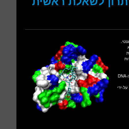
T- אולי הפתרון לשאלת ראשית
גנטי.
ולת RNA היא
ת
יווצרות
D
 שסונתזה על-ידי