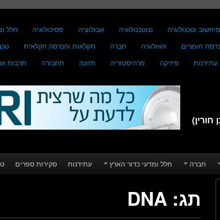
יחשוב וטכנולוגיה
ננוטכנולוגיה
אבולוציה
פסיכולוגיה
חלל ומ
דסת חומרים
זואולוגיה
חברה
חקלאות והנדסה חקלאית
טכנ
עתידנות
פיזיקה
פרהיסטוריה
תזונה
תחבורה
תרבות וש
חורין)
חברה
חלל ומדעי כדור הארץ
עתידנות
סקירות ספרים
טע
תג:
DNA