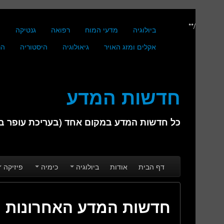
/**
ביולוגיה
מדעי המוח
רפואה
גנטיקה
מ
אקלים ומזג האויר
גיאולוגיה
היסטוריה
הנ
חדשות המדע
כל חדשות המדע במקום אחד (בעריכת עופר בן 
Skip to secondary content
Skip to primary content
Main menu
דף הבית
אודות
ביולוגיה
כימיה
פיזיקה
חדשות המדע האחרונות