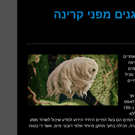
גנים מפני קרינה
אחרים
יפה
מים
מכיל
חיים
 אך
 לאפס
המוחלט (מינוס 273 מעלות), לחץ אטמוספרי גדול מאוד, חום גבוה של כ-150
וגל לשרוד 10 שנים ללא
וני המים הם בעל החיים היחיד הידוע למדע שיכול לשרוד מסע
 הכילה בתוך מתקן מיוחד אלפי דובוני מים, אשר די בטוח