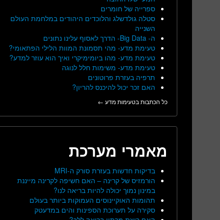
ספרייה של חומרים
סטלה גולדשלג והלוכדים היהודים במלחמת העולם
השנייה
ה- Big Data- הדרך לאסוף עלינו נתונים
טעימת מדע- מהי תסמונת המוות הלילי הפתאומי?
טעימת מדע- מהו ביומימיקרי ואיך הוא עוזר למדע?
טעימת מדע- משימות חלל לנוגה
תרפיה בעזרת פרוטונים
האם זכר יכול להיכנס להריון?
כל הכתבות בטעימות מדע ←
מאמרי מערכת
בדיקות חדשות בעזרת סורק ה-MRI
הורמזיס של קרינה – האם חשיפה לקרינה מייננת
במינון נמוך יכולה להיות בריאה לנו?
תהומות האוקיינוסים העמוקות ביותר בעולם
סקירה על תערוכת הספינות והים במדעטק
האם ריצת מרתון בריאה ללב?