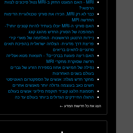
MRI - האם המגנט החזק ב-MRI נטול סיכונים לצוות
הרפואי?
כבר לא רק MRI, הכירו את סורקי טכנולוגיית הדימות
החדשה MPI
האם סורקי ה-MRI יוכלו בעתיד להיות קטנים יותר?-
המהפכה של הסורק החדש מהונג קונג
ניידות הרנטגן הראשונות- המלחמה של מארי קירי
פריצת דרך מדעית- הצלחה ישראלית בהפיכת תאים
סרטניים לתאים בריאים
האם ריצה פוגעת בברכיים? - תוצאות מטא-אנליזה
חדשה שסוקרת מחקרי MRI
נפילה של חמישים אחוז בספירת הזרע של גברים
בעולם בשנים האחרונות
מחקר חדש מגלה: אנשים על הספקטרום האוטיסטי
חשים כאב בעוצמה גדולה יותר מאנשים אחרים
תסמונת הלונג קוביד תוקפת מיליוני אנשים בעולם
התגלו החיידקים הגדולים ביותר בעולם עד כה
הצג את כל חדשות המדע ←