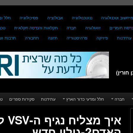
יחשוב וטכנולוגיה
ננוטכנולוגיה
אבולוציה
פסיכולוגיה
חלל ומ
דסת חומרים
זואולוגיה
חברה
חקלאות והנדסה חקלאית
טכנ
עתידנות
פיזיקה
פרהיסטוריה
תזונה
תחבורה
תרבות וש
חורין)
חברה
חלל ומדעי כדור הארץ
עתידנות
סקירות ספרים
טע
איך
האדם?-גילוי חדש