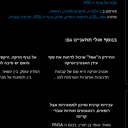
קצת על נגיף ה-VSV
פורסם ב
ביולוגיה
,
מיקרוביולוגיה
,
רפואה
.
מתויג
vsv
,
LDL
,
חדשות המדע
,
מדע
,
נגיף ה-VSV
,
תרפיה גנטית
.
בנוסף אולי תתעניינו גם:
החיידק ה"אפל" שיכול לדחות את סוף
על נגיף הזיקה, היקפ
עידן האנטיביוטיקה
והאם יש סיבה ל
אנטיביוטיקה היא שם של קבוצת
המדע עוסק, בין השאר, ב
תרכובות אורגניות הגורמות למו...
בין תופעות על מנת 
עכירות קרנית וסיכון לממאירות אצל
רופאים, רנטגנאים ואחיות עובדי
קרינה
מאת: עופר בן חורין. בכנס ה-RNSA