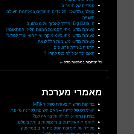
ספרייה של חומרים
סטלה גולדשלג והלוכדים היהודים במלחמת העולם
השנייה
ה- Big Data- הדרך לאסוף עלינו נתונים
טעימת מדע- מהי תסמונת המוות הלילי הפתאומי?
טעימת מדע- מהו ביומימיקרי ואיך הוא עוזר למדע?
טעימת מדע- משימות חלל לנוגה
תרפיה בעזרת פרוטונים
האם זכר יכול להיכנס להריון?
כל הכתבות בטעימות מדע ←
מאמרי מערכת
בדיקות חדשות בעזרת סורק ה-MRI
הורמזיס של קרינה – האם חשיפה לקרינה מייננת
במינון נמוך יכולה להיות בריאה לנו?
תהומות האוקיינוסים העמוקות ביותר בעולם
סקירה על תערוכת הספינות והים במדעטק
האם ריצת מרתון בריאה ללב?