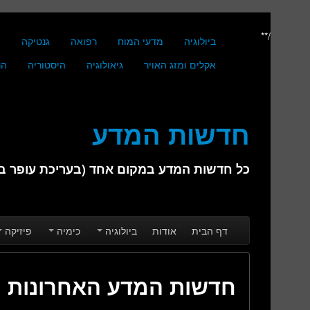
/**
ביולוגיה
מדעי המוח
רפואה
גנטיקה
מ
אקלים ומזג האויר
גיאולוגיה
היסטוריה
הנ
חדשות המדע
כל חדשות המדע במקום אחד (בעריכת עופר בן 
Skip to secondary content
Skip to primary content
Main menu
דף הבית
אודות
ביולוגיה
כימיה
פיזיקה
חדשות המדע האחרונות