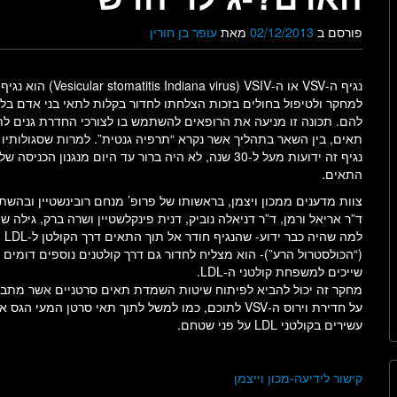
פורסם ב
02/12/2013
מאת
עופר בן חורין
נגיף ה-VSV או ה-cular stomatitis Indiana virus) VSIV
למחקר ולטיפול בחולים בזכות הצלחתו לחדור בקלות לתאי בני אדם בלי
להם. תכונה זו מניעה את הרופאים להשתמש בו לצורכי החדרת גנים לת
תאים, בין השאר בתהליך אשר נקרא “תרפיה גנטית”. למרות שסגולותיו 
נגיף זה ידועות מעל ל-30 שנה, לא היה ברור עד היום מנגנון הכניסה 
התאים.
צוות מדענים ממכון ויצמן, בראשותו של פרופ’ מנחם רובינשטיין ובהש
ד”ר אריאל ורמן, ד”ר דניאלה נוביק, דנית פינקלשטיין ושרה ברק, גילה 
למה שהיה כבר ידוע- שהנגיף חודר אל תוך התאים דרך הקולטן ל-LDL
(“הכולסטרול הרע”)- הוא מצליח לחדור גם דרך קולטנים נוספים דומים 
שייכים למשפחת קולטני ה-LDL.
מחקר זה יכול להביא לפיתוח שיטות השמדת תאים סרטניים אשר מתב
על חדירת וירוס ה-VSV לתוכם, כמו למשל לתוך תאי סרטן המעי הגס 
עשירים בקולטני LDL על פני שטחם.
קישור לידיעה-מכון וייצמן