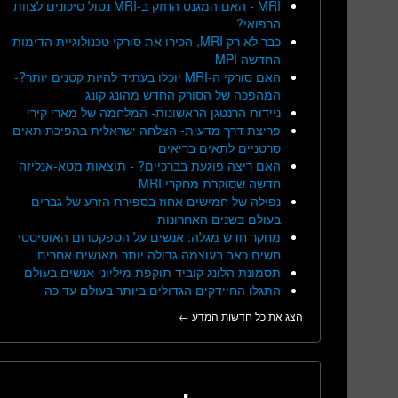
MRI - האם המגנט החזק ב-MRI נטול סיכונים לצוות
הרפואי?
כבר לא רק MRI, הכירו את סורקי טכנולוגיית הדימות
החדשה MPI
האם סורקי ה-MRI יוכלו בעתיד להיות קטנים יותר?-
המהפכה של הסורק החדש מהונג קונג
ניידות הרנטגן הראשונות- המלחמה של מארי קירי
פריצת דרך מדעית- הצלחה ישראלית בהפיכת תאים
סרטניים לתאים בריאים
האם ריצה פוגעת בברכיים? - תוצאות מטא-אנליזה
חדשה שסוקרת מחקרי MRI
נפילה של חמישים אחוז בספירת הזרע של גברים
בעולם בשנים האחרונות
מחקר חדש מגלה: אנשים על הספקטרום האוטיסטי
חשים כאב בעוצמה גדולה יותר מאנשים אחרים
תסמונת הלונג קוביד תוקפת מיליוני אנשים בעולם
התגלו החיידקים הגדולים ביותר בעולם עד כה
הצג את כל חדשות המדע ←