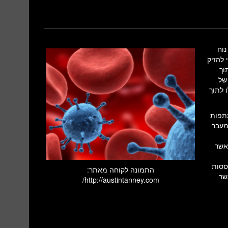
Vesi) הוא נגיף נוח
 להזיק
וך
של
שלו לתוך
תתפות
שמעבר
אשר
ססות
התמונה לקוחה מאתר:
אשר
http://austintanney.com/