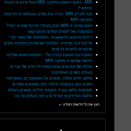
MRI - האם המגנט החזק ב-MRI נטול סיכונים לצוות
הרפואי?
כבר לא רק MRI, הכירו את סורקי טכנולוגיית הדימות
החדשה MPI
האם סורקי ה-MRI יוכלו בעתיד להיות קטנים יותר?-
המהפכה של הסורק החדש מהונג קונג
ניידות הרנטגן הראשונות- המלחמה של מארי קירי
פריצת דרך מדעית- הצלחה ישראלית בהפיכת תאים
סרטניים לתאים בריאים
האם ריצה פוגעת בברכיים? - תוצאות מטא-אנליזה
חדשה שסוקרת מחקרי MRI
נפילה של חמישים אחוז בספירת הזרע של גברים
בעולם בשנים האחרונות
מחקר חדש מגלה: אנשים על הספקטרום האוטיסטי
חשים כאב בעוצמה גדולה יותר מאנשים אחרים
תסמונת הלונג קוביד תוקפת מיליוני אנשים בעולם
התגלו החיידקים הגדולים ביותר בעולם עד כה
הצג את כל חדשות המדע ←