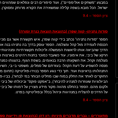
במבצע “משחקים אולימפיים”), ועוד סיפורים רבים ונפלאים שמהווים 
ישראל. הכל מובא בשפה קלילה שמשאירה את הקורא מרותק ומסוקרן.
ציון הספר – 9.4
סודות נתניהו- קווה שפרן (בהוצאת הוצאת כנרת זמורה)
הספר “סודות נתניהו” נכתב בידי קווה שפרן, איש תקשורת אשר גם מכי
הכנסת לעמידה מול קהל ומצלמה. הספר עוסק בדרך בה נתניהו בנה את
הדרך שהביאה אותו לראשות הממשלה וליכולות תקשורתיות ומנהיגותי
הרקע של ביבי, את אימוניו, עוד כשעבד כמוכר בחנות רהיטים בארצות ה
מצלמה וקהל, את השקעתו הרבה בנאומים, בשפת הגוף, בהצגתו כמנהי
מנסה להשפיע על דעת הקהל- בעזרתם של סמלים, משפטי בי-בי, השימו
התנהלותו בראיונות ועוד. תוך כדי נוגע הספר בנוירו-פוליטיקה (תחום 
החוקרים לאתר את החלק במוח שבו מחליט הבוחר במי לבחור), בביו-פול
הביולוגיות שעוזרות למנהיג להיבחר), ב”אפקט פוקס” וביכולתו של ביבי
ולקום מהם. הספר בהחלט מהווה מקור מידע מצויין על דמותו של ביבי נ
על הדרכים להצליח במנהיגות וניהול בכלל ובפוליטיקה בפרט.
ציון הספר – 8.4
מתעוררים – גברים מדברים מיניות- רון דהן (בהוצאת פן וידיעות ספ