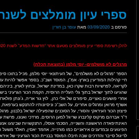
ספרי עיון מומלצים לשנת 020
פורסם ב
03/09/2020
מאת
עופר בן חורין
להלן רשימת ספרי עיון מומלצים מטעם אתר “חדשות המדע” לשנת 2020:
מרגלים לא מושלמים- יוסי מלמן (בהוצאת תכלת)
הספר “מרגלים לא מושלמים”, של העיתונאי יוסי מלמן, מכיל בתוכו סיפ
חיי קהילות המודיעין בארץ- אמ”ן, המוסד ושב”כ. בספר אפשר להיות ע
לקריאה, לפרשיות רבות שקרו כאן, במדינת ישראל, ובחוץ לארץ, ביניהם
שהגיעו לתוך ישראל בתוך גלי העלייה הרוסית, הקמת הכור הגרעיני בי
אחרי פושעים נאציים, סיפורם של אלי כהן, לוץ גור אריה, ג’ונתן פולאר
אשרף מרואן ומרגלים אחרים, על השב”כ וניסיונותיו להתנקש בערפאת, 
פיצוץ הכור העיראקי והסורי, על הסוכנים שהפעילה ישראל בלבנון, מרגלי
האינתיפאדה הראשונה והשנייה, הסכמי אוסלו, התנקשויות שביצעו אנש
הפיגועים ובמדענים איראניים כמו מורנייה, אחמד יאסין, חאלד משעל וע
לריגול סייבר והדרכים שבה חיבלו המוסד בבניית הכור הגרעיני של איר