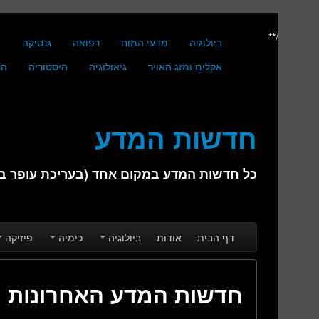
/**
ביולוגיה
מדעי המוח
רפואה
גנטיקה
מ
אקלים ומזג האויר
גיאולוגיה
היסטוריה
הנ
חדשות המדע
כל חדשות המדע במקום אחד (בעריכת עופר בן 
Skip to secondary content
Skip to primary content
Main menu
דף הבית
אודות
ביולוגיה
כימיה
פיזיקה
חדשות המדע האחרונות