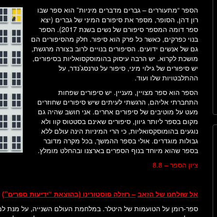
הספר “מתעוררים – גברים מדברים מיניות” הוא ספר שבו
רון דהן, הסופר, מספר את סיפורם המיני של גברים (יצא
ספר דומה המספר סיפורם של נשים בשנת 2017). הספר
בנוי כפרקים, כאשר כל פרק הוא סיפור. חלק מהסיפורים הם
גם של אנשים ידועים. הסיפורים בנויים לרוב בצורה מרגשת,
מושכת לקרוא. יש הרבה עיסוק בהומוסקסואליות בסיפורים,
יש סיפורים של גילוי מיני, סיפור על טרנסג’נדר, על
ההתלבטויות שלו ועוד.
הספר הוא ספר מצויין, מעניין. יש סיפורים שפחות
התחברתי אליהם, הרגשתי לעיתים שיש סיפורים שחוזרים
מעט על מוטיבים של סיפורים אחרים. אני חושב שהיה גם
מקום בספר ליותר גיוון, סיפורים שאינם בסטטוס קוו ולא
נוגעים בהומוסקסואליות, כי הרי המיניות הינה עולם ללא
גבולות מוגדרים. אולי בספר ההמשך, בכל מקרה מדובר
בספר שהוא מיוחד בנוף הספרים בארצנו ובהחלט מומלץ.
ציון הספר – 8.8
אל שולחנו של הזאב
– רוזלה פוסטורינו (בהוצאת “ידיעות ספרים”)
ספר-רומן על הטועמות של היטלר. במלחמת העולם השנייה, על מנת למ