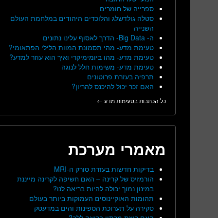
ספרייה של חומרים
סטלה גולדשלג והלוכדים היהודים במלחמת העולם
השנייה
ה- Big Data- הדרך לאסוף עלינו נתונים
טעימת מדע- מהי תסמונת המוות הלילי הפתאומי?
טעימת מדע- מהו ביומימיקרי ואיך הוא עוזר למדע?
טעימת מדע- משימות חלל לנוגה
תרפיה בעזרת פרוטונים
האם זכר יכול להיכנס להריון?
כל הכתבות בטעימות מדע ←
מאמרי מערכת
בדיקות חדשות בעזרת סורק ה-MRI
הורמזיס של קרינה – האם חשיפה לקרינה מייננת
במינון נמוך יכולה להיות בריאה לנו?
תהומות האוקיינוסים העמוקות ביותר בעולם
סקירה על תערוכת הספינות והים במדעטק
האם ריצת מרתון בריאה ללב?