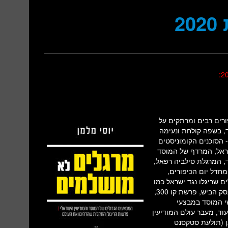
2
ורים רבים ומרתקים על
ד, בשפה קולחת ונעימה
- הסוכנים הקומוניסטים
שראל, המרדף של המוסד
ד, המרגלת סילביה רפאל,
מחדל יום הכיפורים,
ם שריגלו נגד ישראל כמו
ד”ר אברהם מרקוס קלינברג שריגל למען הרוסים, מרדכי ואנונו, פרשת עסק הביש, פרשת קו 300,
י המוסד במבצעי
וד, מעבר עולם המודיעין
אן (תולעת סטקסנט