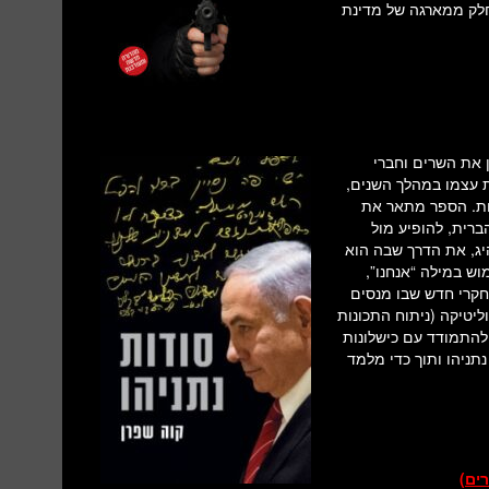
חלק ממארגה של מדינת
ן את השרים וחברי
 עצמו במהלך השנים,
ות. הספר מתאר את
ברית, להופיע מול
ג, את הדרך שבה הוא
ש במילה “אנחנו”,
מחקרי חדש שבו מנסים
יטיקה (ניתוח התכונות
 להתמודד עם כישלונות
תניהו ותוך כדי מלמד
רים)