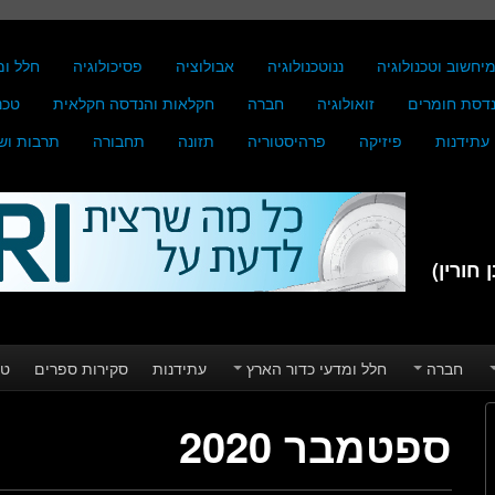
יחשוב וטכנולוגיה
ננוטכנולוגיה
אבולוציה
פסיכולוגיה
חלל ומ
דסת חומרים
זואולוגיה
חברה
חקלאות והנדסה חקלאית
טכנ
עתידנות
פיזיקה
פרהיסטוריה
תזונה
תחבורה
תרבות וש
חורין)
חברה
חלל ומדעי כדור הארץ
עתידנות
סקירות ספרים
טע
ספטמבר 2020