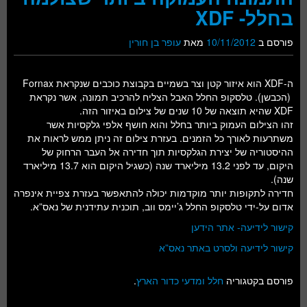
בחלל- XDF
פורסם ב
10/11/2012
מאת
עופר בן חורין
ה-XDF הוא איזור קטן וצר בשמיים בקבוצת כוכבים שנקראת Fornax
(הכבשן). טלסקופ החלל האבל הצליח להרכיב תמונה, אשר נקראת
XDF שהיא תוצאה של 10 שנים של צילום באיזור הזה.
זהו הצילום העמוק ביותר בחלל והוא חושף אלפי גלקסיות אשר
משתרעות לאורך כל הזמנים. בעזרת צילום זה ניתן ממש לראות את
ההיסטוריה של יצירת הגלקסיות תוך חדירה אל העבר הרחוק של
היקום, עד לפני 13.2 מיליארד שנה (כשגיל היקום הוא 13.7 מיליארד
שנה).
חדירה לתקופות יותר מוקדמות יכולה להתאפשר בעזרת צפיית אינפרה
אדום על-ידי טלסקופ החלל ג’יימס ווב, תוכנית עתידנית של נאס”א.
קישור לידיעה- אתר הידען
קישור לידיעה ולסרט באתר נאס”א
פורסם בקטגוריה
חלל ומדעי כדור הארץ
.