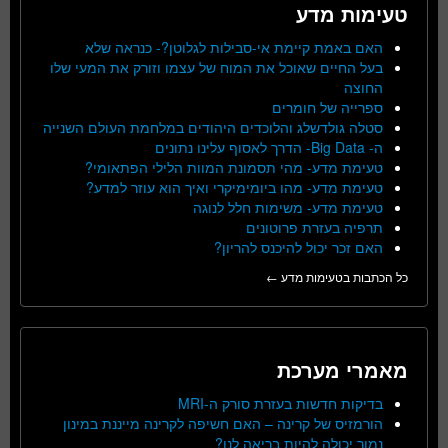
טעימות מדע
האם באמת קיימת אי-סבילות לגלוטן?- כנראה שלא
בעל החיים שאוכל את המוח של עצמו וזורק את המעי שלו
החוצה
ספרייה של חומרים
סטלה גולדשלג והלוכדים היהודים במלחמת העולם השנייה
ה- Big Data- הדרך לאסוף עלינו נתונים
טעימת מדע- מהי תסמונת המוות הלילי הפתאומי?
טעימת מדע- מהו ביומימיקרי ואיך הוא עוזר למדע?
טעימת מדע- משימות חלל לנוגה
תרפיה בעזרת פרוטונים
האם זכר יכול להיכנס להריון?
כל הכתבות בטעימות מדע ←
מאמרי מערכת
בדיקות חדשות בעזרת סורק ה-MRI
הורמזיס של קרינה – האם חשיפה לקרינה מייננת במינון
נמוך יכולה להיות בריאה לנו?