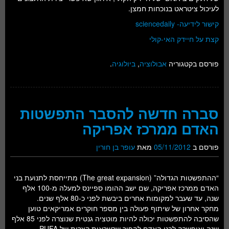
לעיכול ציטראט בנוכחות חמצן.
קישור לידיעה- sciencedaily
קצת על חיידק האי-קולי
פורסם בקטגוריה
אבולוציה
,
ביולוגיה
.
סברה חדשה להסבר התפשטות
האדם ממרכז אפריקה
פורסם ב
05/11/2012
מאת
עופר בן חורין
“ההתפשטות הגדולה” (The great expansion) מתייחסת לתנועת בני
האדם ממרכז אפריקה, שם ישב ההומו ספיינס למעלה מ-100 אלף
שנה, עד שעבר למקומות אחרים ביבשת לפני כ-80 אלף שנים.
מחקר אחרון של שיתוף פעולה בין מספר חוקרים אמריקאים טוען
שהסיבה להתפשטות יכולה להיות מוטציה גנטית שנוצרה לפני 85 אלף
שנה ואיפשרה לבני האדם להפוך שרשראות קצרות של PUFA