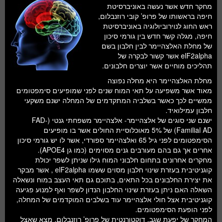
חלל ומדעי כדור הארץ
מחקר חדש אשר נעשה באוניברסיטת
חיפה בראשותו של פרופ’ קובי רוזנבלום,
עתידנות
ראש החוג לנוירוביולוגיה באוניברסיטת
חיפה, מגלה קשר חדש בין גורמי סיכון
סקירות ספרים
של מחלת האלצהיימר לבין חלבון בשם
elF2alpha אשר קשור לבקרה של
טעימות מדע
תהליכים מוחיים אשר יוצרים חלבונים.
מחלת האלצהיימר היא מחלה נפוצה
מאוד אשר משפיעה על תאי המוח שנים לפני שמופיעים סימפטומים
ממשיים לכך כאשר בשלביה המתקדמים של המחלה ישנם משקעי
חלבון עמילואיד.
ישנם שני סוגים של אלצהיימר- אלצהיימר משפחתי גנטי (FAD-
Familial AD) של 5% מאוכלוסיית החולים אשר בו מופיעים
הסימפטומים לפני גיל 65 ואלצהיימר ספורדי, אשר לו יש גורמי סיכון
אחרים אך גם בהם מעורבים גנים מסוימים (כמו גן APOE4).
מחקרים אחרונים בתחום חלבוני המוח גילו שניתן לשפר יכולת
קוגניטיבית בעזרת שינוי חלבון מסוים ששמו elF2alpha , אשר מבקר
את יצירת החלבונים בכל התאים, בתוכם גם תאי העצב במוח ונשאלה
השאלה האם ניתן בעזרת שינוי החלבון הנדון לשפר ואף למנוע פגיעה
קוגניטיבית אצל חולי אלצהיימר עוד בשלבים המוקדמים של המחלה,
לפני הופעת הסימפטומים.
המחקר של יפעת שגב, דוקטורנטית של פרופ’ רוזנבלום, מצא שאצל