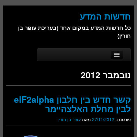
חדשות המדע
כל חדשות המדע במקום אחד (בעריכת עופר בן
חורין)
Skip to secondary content
Skip to primary content
Main menu
דף הבית
נובמבר 2012
אודות
ביולוגיה
קשר חדש בין חלבון elF2alpha
כימיה
לבין מחלת האלצהיימר
פיזיקה
פורסם ב
27/11/2012
מאת
עופר בן חורין
חברה