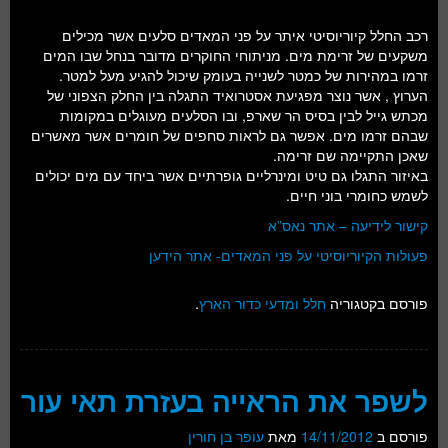
רכב החלל קיוריוסיטי איתר על פני המאדים סלעים אשר מכילים
משקעים של זרימת מים. מניתוחי החוקרים מדובר בנחל שבו המים
זרמו במהירות של כמטר לשנייה בעומק שיכול להגיע מעל למטר.
הערוץ , אשר נוצר מפגיעת אסטרואיד התגלה בין החלק הצפוני של
מכתש גייל לבין בסיס הר שארפ, ובו הסלעים מעוגלים במקומות
שבהם זרמו מים. אפשר גם לראות סחפים של חומרים אשר מאשרים
שאכן התקיימה שם זרימה.
באיזור התגלו גם טיט ומינרליים גופרתיים אשר ביחד עם מים יכולים
לשמש כחומרי בוני חיים.
קישור לידיעה – אתר נאס”א
פעולות הקיוריוסיטי על פני המאדים- אתר הידען
פורסם בקטגוריה
חלל ומדעי כדור הארץ
.
לשפר את הראייה בעזרת תאי עור
פורסם ב
14/11/2012
מאת
עופר בן חורין