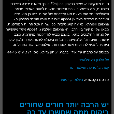
חיות מזדקנות יש שינוי בחלבון elF2alpha, כך שישנם ירידה ביצירת
חלבונים, מה שפוגע ביצירת זכרונות חדשים לטווח הארוך ומראה
שהאלצהיימר הוא בעצם סוג הזדקנות של המוח. כמו כן הוא מצא
שעכברים צעירים בעלי גן Apoe4 יצרו את אותו השינוי בחלבון ה-
elF2alphaוהראו פגיעה קוגניטיבית, כפי שהיה אצל החיות המזדקנות.
מכאן שקיים קשר בין חלבון ה- elF2alphaלבין גן Apoe4 אשר משפיעה
על סנתוז החלבונים בתא, ובעצם מביא להזדקנות מוקדמת, מצב
שאותו חווים חולי אלצהיימר. הצלחה ביכולת לשנות את החלבון יכולה
בעתיד להביא לתרופות אשר יעצרו את האלצהיימר עוד בתחילתו.
מבוסס על כתבתו של אילן יבלברג, עיתון גלילאו מס’ 171, ע”מ 44-45.
על חלבון העמילואיד
קצת על מחלת האלצהיימר
פורסם בקטגוריה
ביולוגיה
,
רפואה
.
יש הרבה יותר חורים שחורים
ביקום ממה שחשבו עד כה