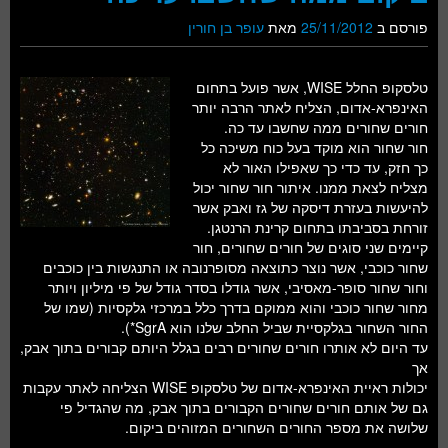
פורסם ב
25/11/2012
מאת
עופר בן חורין
טלסקופ החלל WISE, אשר פועל בתחום
האינפרא-אדום, הצליח לאתר הרבה יותר
חורים שחורים ממה שחשבו עד כה.
חור שחור הוא מוקד בעל כוח משיכה כל
כך חזק, עד כדי כך שאפילו האור לא
מצליח לצאת ממנו. איתור חור שחור יכול
להיעשות בעזרת דיסקה של גז ואבק אשר
זורחת בסביבתו בתחום קרינת הרנטגן.
קיימים שני סוגים של חורים שחורים, חור
שחור כוכבי, אשר נוצר כתוצאה מסופרנובה או התנגשות בין כוכבים
וחור שחור סופר-מאסיבי, אשר גודלו בסדר גודל של פי מיליון ויותר
מחור שחור כוכבי והוא ממוקם בדרך כלל במרכזי גלקסיות (שמו של
החור השחור בגלקסיית שביל החלב שלנו הוא SgrA*).
עד היום לא אותרו חורים שחורים רבים בגלל היותם קבורים בתוך אבק,
אך
יכולות ראיית האינפרא-אדום של טלסקופ WISE הצליחה לאתר עקבות
גם של אותם חורים שחורים הקבורים בתוך אבק, מה שהגדיל פי
שלושה את מספר החורים השחורים המזוהים ביקום.