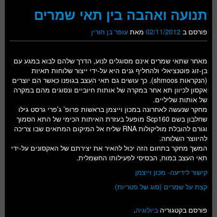
תנועה ואהבה בין תאי שמרים
פורסם ב
02/11/2012
מאת
עופר בן חורין
מאחר שתאי שמרים אינם מסוגלים לנוע, הדרך שלהם לבוא במגע עם
בן-זוג פוטנציאלי ולהחליף גנים היא על-ידי ייצור שלוחות תאיות
(הנקראות shmoos). כך עושים גם תאי העצב בגופנו כאשר הם יוצרים
אקסון לכיוון תא אחר במקרה של אותות חיוביים ונסוגים מהם במקרה
של אותות שליליים.
מחקר שנעשה לאחרונה במכון וייצמן בראשות פרופ’ ג’פרי גרסט גילו
שחלבון בשם Scp160 מופעל בעזרת האיתות הכימי של התא הסמוך
וגורם להובלת מוליקולות RNA שליח אל המיקום המתאים שבו צריכה
להיווצר השלוחה.
המשך מחקר בתחום הזה יכול להאיר את יצירתם של האקסונים על-ידי
תאי העצב במוח, הבסיסי לפעילותו החשמלית.
קישור לידיעה- מכון וייצמן
קצת על שמרים (סוג של פטריות)
פורסם בקטגוריה
ביולוגיה
.