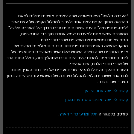
“העברה חלשה” היא תיאוריה שבה עצמים מוצקים יכולים לצאת
בהדרגה מתוך הקפת עצם אחד ולעבור למסלול הקפה של עצם אחר.
“ליתו-פנספרמיה” טוענת שצורות חיים עברו בדרך של “העברה חלשה”
ממערכת שמש אחת למערכת שמש אחרת תוך כדי התנגשויות,
התפוצצויות ומטאוריטים העשויים שברי כוכבי לכת.
מחקר שנעשה באוניברסיטת פרינסטון הדגים סימולציית מחשב של
צביר הכוכבים שבה נוצרה השמש שלנו אשר מאפשרת סיטואציה של
ליתו-פנספרמיה, למרות שעד היום סברו שתהליך כזה, בגלל החום הרב
של שברי כוכבי הלכת, אינו אפשרי.
בעזרת תהליך זה יכלו להגיע יצורים זעירים אל פני כדור הארץ מכוכב
לכת אחר ששבריו נכלאו למסלול סיבובה של השמש עוד כשהייתה בתוך
הצביר שבו נוצרה.
קישור לידיעה-אתר הידען
קישור לידיעה- אוניברסיטת פרינסטון
פורסם בקטגוריה
חלל ומדעי כדור הארץ
.