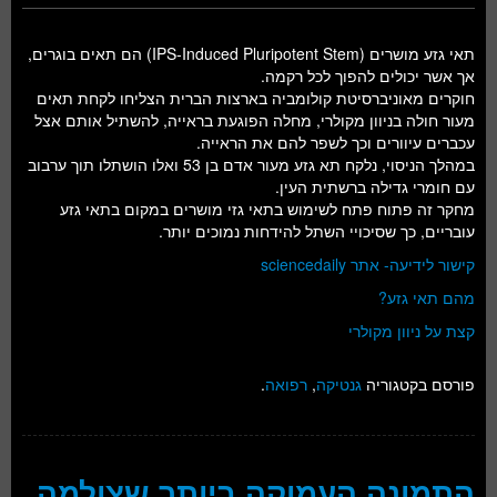
תאי גזע מושרים (IPS-Induced Pluripotent Stem) הם תאים בוגרים,
אך אשר יכולים להפוך לכל רקמה.
חוקרים מאוניברסיטת קולומביה בארצות הברית הצליחו לקחת תאים
מעור חולה בניוון מקולרי, מחלה הפוגעת בראייה, להשתיל אותם אצל
עכברים עיוורים וכך לשפר להם את הראייה.
במהלך הניסוי, נלקח תא גזע מעור אדם בן 53 ואלו הושתלו תוך ערבוב
עם חומרי גדילה ברשתית העין.
מחקר זה פתוח פתח לשימוש בתאי גזי מושרים במקום בתאי גזע
עובריים, כך שסיכויי השתל להידחות נמוכים יותר.
קישור לידיעה- אתר sciencedaily
מהם תאי גזע?
קצת על ניוון מקולרי
פורסם בקטגוריה
גנטיקה
,
רפואה
.
התמונה העמוקה ביותר שצולמה