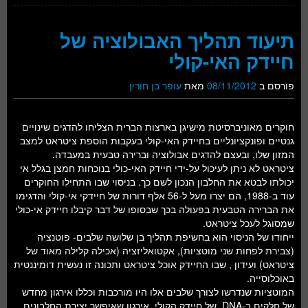
תיעוד תהליך האבולוציה של
חיידק האי-קולי
פורסם ב
08/11/2012
מאת
עופר בן חורין
חוקרים מאוניברסיטת מישיגן בארצות הברית הצליחו להדגים שינויים
גנטיים ופונקציונליים בחיידק האי-קולי בעקבות הוספת ציטראט למצב
המזון שלו, ובעצם להדגים אבולוציה וברירה טבעית במעבדה.
ציטראט לא ניתן לעיכול על-ידי חיידק האי-כולי בנוכחות חמצן בגלל אי
יכולתו לבטא את החלבון הנכון לשם כך. בניסוי שבו התחילו החוקרים
עוד ב-1988, הם יצרו מעל ל-56 אלף דורות של חיידקי אי-קולי והדגימו
את הברירה הטבעית בפעולה בכך שבסופו של דבר קיבלו חיידק אי-כולי
שמסוגל לעכל ציטראט.
ייחודו של הניסוי הוא בחשיפת תהליך בן שלושה שלבים- פוטנציה
(צבירת לפחות שני מוטציות), אקטואליזציה (אכילה קלילה מאוד של
ציטראט) ועידון , שבו החיידק אוכל ציטראט ותכונה זו נעשית דומיננטית
באוכלוסייה.
המוטציות שנדרשו לצורך שלבים אלו היו מורכבות וכללו אירגון מחדש
של חלקים ב-DNA של חיידק הקולי, אירגון שאיפשר יצירת החלבונים