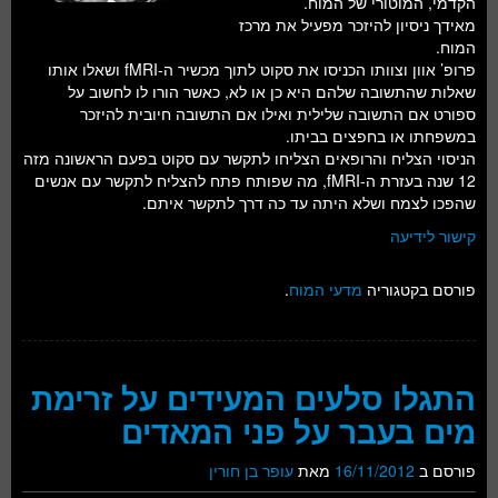
הקדמי, המוטורי של המוח.
מאידך ניסיון להיזכר מפעיל את מרכז
המוח.
פרופ’ אוון וצוותו הכניסו את סקוט לתוך מכשיר ה-fMRI ושאלו אותו
שאלות שהתשובה שלהם היא כן או לא, כאשר הורו לו לחשוב על
ספורט אם התשובה שלילית ואילו אם התשובה חיובית להיזכר
במשפחתו או בחפצים בביתו.
הניסוי הצליח והרופאים הצליחו לתקשר עם סקוט בפעם הראשונה מזה
12 שנה בעזרת ה-fMRI, מה שפותח פתח להצליח לתקשר עם אנשים
שהפכו לצמח ושלא היתה עד כה דרך לתקשר איתם.
קישור לידיעה
פורסם בקטגוריה
מדעי המוח
.
התגלו סלעים המעידים על זרימת
מים בעבר על פני המאדים
פורסם ב
16/11/2012
מאת
עופר בן חורין