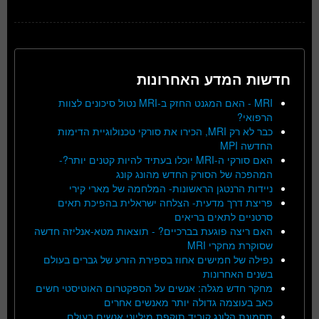
חדשות המדע האחרונות
MRI - האם המגנט החזק ב-MRI נטול סיכונים לצוות
הרפואי?
כבר לא רק MRI, הכירו את סורקי טכנולוגיית הדימות
החדשה MPI
האם סורקי ה-MRI יוכלו בעתיד להיות קטנים יותר?-
המהפכה של הסורק החדש מהונג קונג
ניידות הרנטגן הראשונות- המלחמה של מארי קירי
פריצת דרך מדעית- הצלחה ישראלית בהפיכת תאים
סרטניים לתאים בריאים
האם ריצה פוגעת בברכיים? - תוצאות מטא-אנליזה חדשה
שסוקרת מחקרי MRI
נפילה של חמישים אחוז בספירת הזרע של גברים בעולם
בשנים האחרונות
מחקר חדש מגלה: אנשים על הספקטרום האוטיסטי חשים
כאב בעוצמה גדולה יותר מאנשים אחרים
תסמונת הלונג קוביד תוקפת מיליוני אנשים בעולם