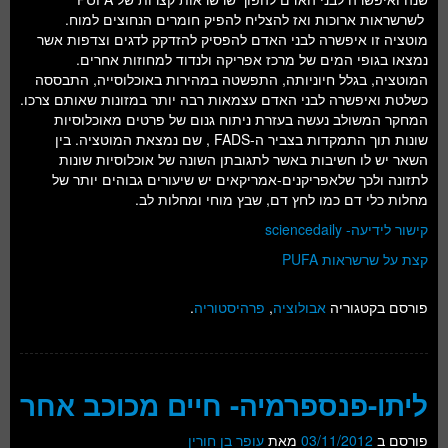
לשרשראות ארוכות ואז להצליח להפיק חומרים הנחוצים למוח.
מוטציה זו איפשרה לבני האדם להפסיק להזדקק לדגים וצדפות אשר
נמצאו בגופי המים של מרכז אפריקה ולנדוד למחוזות אחרים.
המוטציה, בגלל חיוניותה, התפשטה במהירות באוכלוסייה, התבססה
כשלטת ואיפשרה לבני האדם עצמאות רבה יותר במזונות שאותם צרכו.
המחקר המשולב נעשה בעזרת ניתוח גנום של פרטים מאוכלוסיות
שונות תוך התמקדות בצביר ה-FADS , שם נמצאת המוטציה. בין
השאר יש לו חשיבות באשר לתגובתן השונה של אוכלוסיות שונות
לתזונה ולכך שלאפריקנים-אמריקאים יש שיעורים גבוהים יותר של
מחלות כלי דם כמו לחץ דם, שבץ מוחי ומחלות לב.
קישור לידיעה- sciencedaily
קצת על שרשראות PUFA
פורסם בקטגוריה
אבולוציה
,
פרהיסטוריה
.
ליתו-פנספרמיה- חיים מכוכב אחר
פורסם ב
03/11/2012
מאת
עופר בן חורין