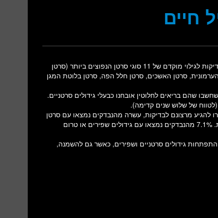
 חיים
המרכז המשולב לאיבחון ומניעת סרטן במרכז הרפואי תל אביב מבצע בדיקות לגילוי מוקדם של 11 סוגי סרטן הנפוצים ביותר (סרטן
הערמונית, סרטן האשכים, סרטן חלל הפה, סרטן בלוטת המגן
בו גילה ש-2.4% מתוך 1000 נבדקים (24 נבדקים) שחשבו שהם בריאים לחלוטין אובחנו כבעלי גידולים סרטניים.
(לטווח של שלוש שנים קדימה).
ם שבתגלה אצלם סרטן היה 48 שנים והם בחרו להגיע מרצונם לבדיקות, עשרה מהנבדקים נמצאו עם סרטן
שד, שבעה עם סרטן במערכת העיכול ושלושה עם סרטן העור והערמונית. 7.1% מהנבדקים נמצאו עם גידולים שפירים או טרום
ה ההשפעה הכי גדולה על התפתחות גידולים סרטניים ושפירים, כאשר גם להשמנה,