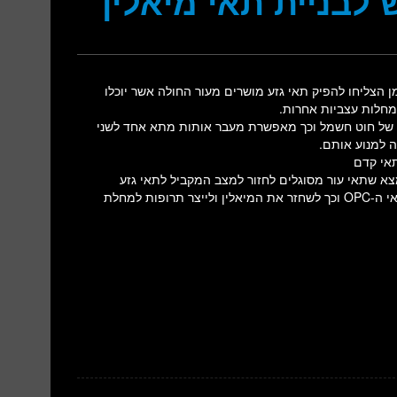
לבניית תאי מיאלין
מן הצליחו להפיק תאי גזע מושרים מעור החולה אשר יוכלו
מחלות עצביות אחרות.
 של חוט חשמל וכך מאפשרת מעבר אותות מתא אחד לשני
ה למנוע אותם.
תאי קדם
ם (OPC), ובעקבות תגלית קודמת בשנת 2007 שבה נמצא שתאי עור מסוגלים לחזור למצב המקביל לתאי גזע
עובריים (מה שנקרא “תאי גזע מושרים”), ניתן להפיק מתאי העור את תאי ה-OPC וכך לשחזר את המיאלין ולייצר תרופות למחלת