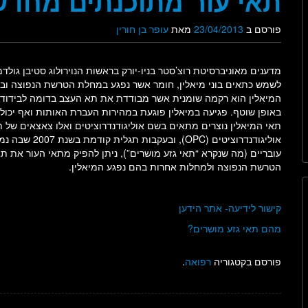
תאי עור מתוכנתים מחדש 
פורסם ב
23/04/2013
מאת
עופר בן חורין
מדענים מאוניברסיטת רוצ’סטר בניו-יורק בראשות הנוירולוג סטיבן גולד
לשמש כתאים בוני מיאלין, חומר אשר נפגע במחלת הטרשת הנפוצה וב
המיאלין הוא רקמה שומנית אשר מבודדת את תא העצב בדומה לבידוד
באופן שוטף. פגיעה במיאלין פוגעת במהירות העברת האותות ואף יכול
תאי המיאלין נוצרים מתאים בשם אוליגודנדרוציטים ואלו צאצאים של 
אוליגודנדרוציטי
הטרשת הנפוצה ולמחלות אחרות בהם נפגע המיאלין.
קישור לידיעה- אתר הידען
מהם תאי גזע מושרים?
פורסם בקטגוריה
רפואה
.