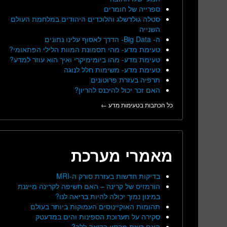
ספרייה של חומרים
סטלה גולדשלג והלוכדים היהודים במלחמת העולם
השנייה
ה- Big Data- הדרך לאסוף עלינו נתונים
טעימת מדע- מהי תסמונת המוות הלילי הפתאומי?
טעימת מדע- מהו ביומימיקרי ואיך הוא עוזר למדע?
טעימת מדע- משימות חלל לנוגה
תרפיה בעזרת פרוטונים
האם זכר יכול להיכנס להריון?
כל הכתבות בטעימות מדע ←
מאמרי מערכת
בדיקות חדשות בעזרת סורק ה-MRI
הורמזיס של קרינה – האם חשיפה לקרינה מייננת
במינון נמוך יכולה להיות בריאה לנו?
תהומות האוקיינוסים העמוקות ביותר בעולם
סקירה על תערוכת הספינות והים במדעטק
האם ריצת מרתון בריאה ללב?