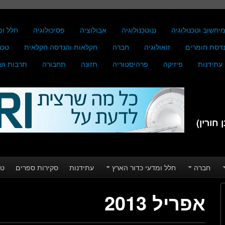
יחשוב וטכנולוגיה
ננוטכנולוגיה
אבולוציה
פסיכולוגיה
חלל ומ
דסת חומרים
זואולוגיה
חברה
חקלאות והנדסה חקלאית
טכנ
עתידנות
פיזיקה
פרהיסטוריה
תזונה
תחבורה
תרבות וש
חורין)
חברה
חלל ומדעי כדור הארץ
עתידנות
סקירות ספרים
טע
אפריל 2013