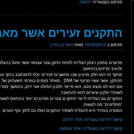
פורסם בקטגוריה
רפואה
.
התקנים זעירים אשר מא
פורסם ב
19/04/2013
מאת
עופר בן חורין
מדענים ממכון ויצמן הצליחו לפתח התקן גנטי עצמאי אשר פועל בהצל
ולהגיב עליהם בהתאם.
מחקר זה הוא חלק מרעיון שבו מחשבים זעירים יוכלו להסתובב בתוך גופ
ההתקן, אשר עשוי מרצף של DNA , מאתר פגמים ב
אם הוא לא מוצא פגם, הוא מייצר חלבון הפולט אור ירוק. בהמשך מטר
לשחרר חלבון שיגרום לתא להתאבד.
החוקרים גם הצליחו לייצר התקנים גנטיים מורכבים יותר בהתאם לשער
“מחליטים” מה לעשות.
המטרה בעתיד היא להצליח לשחרר התקנים כאלו גם לתוך גוף האדם.
קישור לידיעה בעברית- אתר הידען
קישור לידיעה באנגלית- אתר nature