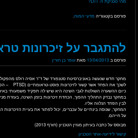
מהי טכניקת ה- DTI?
פורסם בקטגוריה
מדעי המוח
.
להתגבר על זיכרונות טרא
פורסם ב
13/04/2013
מאת
עופר בן חורין
מחקר חדש שנעשה באוניברסיטת סטנפורד של ד”ר אסיה רולס מהפקולטה
לשכך את הפחד אשר קשור לזיכרונות פוסט-טראומתיים (PTSD – הפרעת דחק פוסט טראומתית) בזמן השינה.
כיום ההשערה השולטת לגבי השינה היא שיש לה תפקיד משמעותי באירגון
במחקר נבדק התהליך ההפוך, הכחדת זיכרונות בזמן השינה, בעזרת מניפ
לבין הפחד הנלווה אליו.
המחקר, שנוסה בינתיים על עכברים, יכול לפתור את בעיית הזיכרונות
על חייהם.
מבוסס על כתבה בעיתון מגזין הטכניון (חורף 2013)
קישור לידיעה-אתר הטכניון