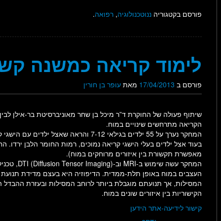
פורסם בקטגוריה
ננוטכנולוגיה
,
רפואה
.
לימוד קריאה כמשנה קש
פורסם ב
17/04/2013
מאת
עופר בן חורין
שיתוף פעולה של החוקרת ד”ר מיכל בן שחר מאוניברסיטת בר-אילן לבי
הקריאה מתרחשים שינויים במוח.
המחקר נערך על 55 ילדים בגילאי 7-12 והראה
בעוד אצל ילדים בעלי הישגי קריאה נמוכים, רמות החומר הלבן ירדו. ה
מאפשרת תקשורת בין איזורים מרוחקים במוח).
המחקר עשה ש
העצבים במוח באופן תלת-ממדית. הדיפוזיה היא בעצם מדידת תנועת 
המסילות, אך תנועתם מוגבלת ביותר לרוחב המסילות ובעזרת ההבדל ה
הקישוריות בין איזורים שונים במוח.
קישור לידיעה-אתר הידען