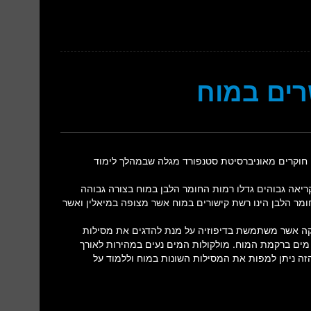
רים במוח
ן חוקרים מאוניברסיטת סטנפורד מגלה שבמהלך לימוד
 שאצל ילדים עם הישגי קריאה גבוהים גדלו רמות החומר הלבן במוח בצורה גבוהה
חומר הלבן הינו רשת קישורים במוח אשר מצופה במיאלין ואשר
ימוש ב-MRI וב-DTI (Diffusion Tensor Imaging), טכניקה אשר משתמשת בדיפוזיה על מנת להדגים את מסילות
מים ברקמת המוח. מולקולות המים נעים במהירות לאורך
זה ניתן למפות את המסילות השונות במוח וללמוד על