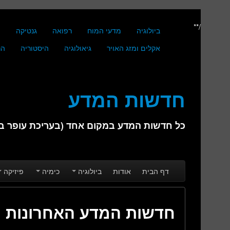
/**
ביולוגיה
מדעי המוח
רפואה
גנטיקה
מ
אקלים ומזג האויר
גיאולוגיה
היסטוריה
הנ
חדשות המדע
כל חדשות המדע במקום אחד (בעריכת עופר בן 
Skip to secondary content
Skip to primary content
Main menu
דף הבית
אודות
ביולוגיה
כימיה
פיזיקה
חדשות המדע האחרונות