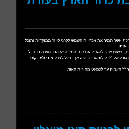
נים מקליפורניה הציגה רעיון לבניית מערכת DE-STAR, מערכת אשר תמיר את אנרגיית השמש לקרני לייזר ממוקדות ותוכל
 אותו.
מים, ופשוט צריך להגדיל את קנה המידה שלהם. מערכת בגודל
של 100 מטרים תוכל להסיט את הסלע ממסלולו. אם המערכת תהייה בגודל של 10 קילומטרים, היא אף תוכל לפרק את סלע בקוטר
חלל העמוק עד לכמעט מהירות האור.