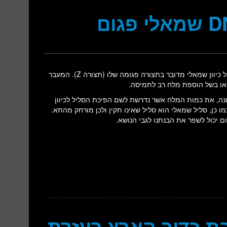
סליל ה-DNA אמור להיות סליל בעל כיוון ימני (תצורה B). כאשר הוא בעל כיוון שמאלי מדובר בתצורה פגומה שלו (תצורה Z). המעבר
י או בשל הוספת מלח רב לתמיסה.
נה, את כמות המלח אשר נדרשת לשם הפיכת הסליל לכיוון
 כן, סליל שמאלי הוא סליל שאינו תקין ולכן מורחק מהתא.
 יכול לשפר את הבנתנו לגבי הנושא.
ת כדור הארץ בעזרת