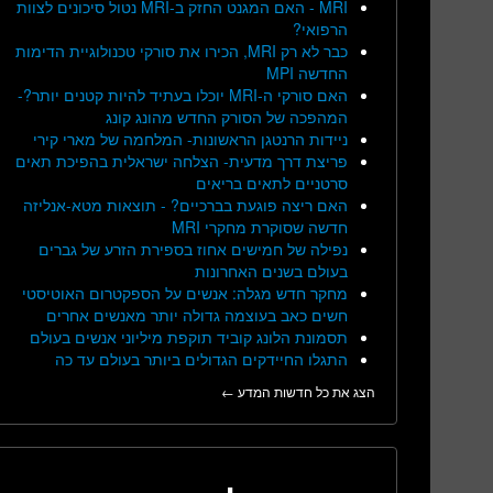
MRI - האם המגנט החזק ב-MRI נטול סיכונים לצוות
הרפואי?
כבר לא רק MRI, הכירו את סורקי טכנולוגיית הדימות
החדשה MPI
האם סורקי ה-MRI יוכלו בעתיד להיות קטנים יותר?-
המהפכה של הסורק החדש מהונג קונג
ניידות הרנטגן הראשונות- המלחמה של מארי קירי
פריצת דרך מדעית- הצלחה ישראלית בהפיכת תאים
סרטניים לתאים בריאים
האם ריצה פוגעת בברכיים? - תוצאות מטא-אנליזה
חדשה שסוקרת מחקרי MRI
נפילה של חמישים אחוז בספירת הזרע של גברים
בעולם בשנים האחרונות
מחקר חדש מגלה: אנשים על הספקטרום האוטיסטי
חשים כאב בעוצמה גדולה יותר מאנשים אחרים
תסמונת הלונג קוביד תוקפת מיליוני אנשים בעולם
התגלו החיידקים הגדולים ביותר בעולם עד כה
הצג את כל חדשות המדע ←