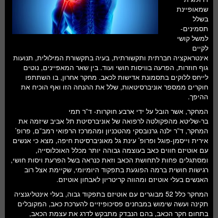
שמאופיינת
בשלל
תסמינים-
למשל קושי
לקיים
אינטראקציה חברתית ותקשורתית, בעיה בתקשורת המילולית, תנועות
גוף חוזרות, הפרעה בוויסות חושי ועוד. בין שאר המאפיינים, נוטים
לייחס ללוקים בתסמונת אדישות לכאב. מחקר אחרון, בו השתתפו
חוקרים ממספר אוניברסיטאות, שלל את ההנחה הזו ואף הוכיח את
ההיפך.
המחקר, אשר הובל על ידי ארבע חוקרות- ד”ר תמי
בר-שליטא מהפקולטה לרפואה של אוניברסיטת תל אביב שיזמה את
המחקר, ד”ר ילנה גרנובסקי מהטכניון ומהמרכז הרפואי רמב”ם, פרופ’
אירית וייסמן-פוגל ופרופ’ עינת גל מאוניברסיטת חיפה, מצא כי אנשים
עם אוטיזם חווים כאב בעוצמה גבוהה יותר מכלל האוכלוסייה,
ומסתגלים פחות לתחושת הכאב וזאת כנראה בשל הפרעת ויסות חושי,
רגישות חושית ברמה הפוגעת בתפקוד היומיומי, שקיימת אצל רוב
האנשים בעלי אוטיזם ומהווה קריטריון לאבחון אוטיזם.
המחקר כלל 52 מבוגרים עם אוטיזם בתפקוד גבוה, בעלי אינטליגנציה
תקינה ועשה שימוש במבחנים פסיכופיזיים להערכת כאב, המקובלים
בתחום חקר הכאב, בהם הנבדק מתבקש לדרג את עצמת הכאב,