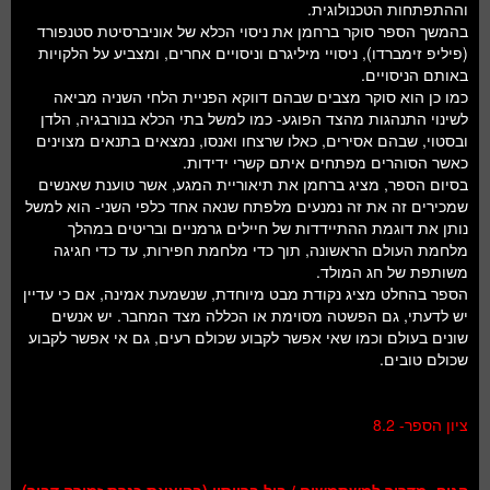
וההתפתחות הטכנולוגית.
בהמשך הספר סוקר ברחמן את ניסוי הכלא של אוניברסיטת סטנפורד
(פיליפ זימברדו), ניסויי מיליגרם וניסויים אחרים, ומצביע על הלקויות
באותם הניסויים.
כמו כן הוא סוקר מצבים שבהם דווקא הפניית הלחי השניה מביאה
לשינוי התנהגות מהצד הפוגע- כמו למשל בתי הכלא בנורבגיה, הלדן
ובסטוי, שבהם אסירים, כאלו שרצחו ואנסו, נמצאים בתנאים מצוינים
כאשר הסוהרים מפתחים איתם קשרי ידידות.
בסיום הספר, מציג ברחמן את תיאוריית המגע, אשר טוענת שאנשים
שמכירים זה את זה נמנעים מלפתח שנאה אחד כלפי השני- הוא למשל
נותן את דוגמת ההתיידדות של חיילים גרמניים ובריטים במהלך
מלחמת העולם הראשונה, תוך כדי מלחמת חפירות, עד כדי חגיגה
משותפת של חג המולד.
הספר בהחלט מציג נקודת מבט מיוחדת, שנשמעת אמינה, אם כי עדיין
יש לדעתי, גם הפשטה מסוימת או הכללה מצד המחבר. יש אנשים
שונים בעולם וכמו שאי אפשר לקבוע שכולם רעים, גם אי אפשר לקבוע
שכולם טובים.
ציון הספר- 8.2