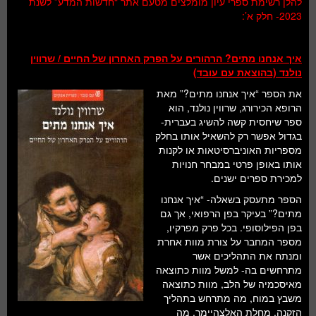
להלן רשימת ספרי עיון מומלצים מטעם אתר “חדשות המדע” לשנת
חלל ומדעי כדור הארץ
2023- חלק א’:
עתידנות
איך אנחנו מתים? הרהורים על הפרק האחרון של החיים / שרווין
סקירות ספרים
נולנד (בהוצאת עם עובד)
טעימות מדע
את הספר “איך אנחנו מתים?” מאת
הרופא הכירורג, שרווין נולנד, הוא
ספר שיחסית קשה להשיג בעברית-
בגדול אפשר רק להשאיל אותו בחלק
מספריות האוניברסיטאות או לקנות
אותו באופן פרטי במבחר חנויות
למכירת ספרים ישנים.
הספר מתעסק בשאלה- “איך אנחנו
מתים?” בעיקר בפן הרפואי, אך גם
בפן הפילוסופי. בכל פרק מפרקיו,
מספר המחבר על צורת מוות אחרת
ומנתח את התהליכים אשר
מתרחשים בה- למשל מוות כתוצאה
מאיסכמיה של הלב, מוות כתוצאה
משבץ במוח, מה מתרחש בתהליך
הזקנה, מחלת האלצהיימר, מה