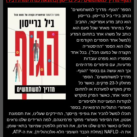
הגוף- מדריך למשתמשים / ביל ברייסון (בהוצאת כנרת זמורה דביר)
הספר “הגוף- מדריך למשתמשים”
נכתב בידי ביל ברייסון. ברייסון
הוא כתב מדע אמריקאי, החביב
עלי במיוחד מאחר שכל פעם הוא
כותב על משהו אחר בתחום המדע
(למשל אחד הספרים הקודמים
שלו הוא הספר “ההיסטוריה
הקצרה של כמעט הכל”). בכל אחד
מספריו הוא מפרט עובדות
מדעיות, עם סיפורים מדהימים
וכך הוא עושה גם בספר “הגוף-
מדריך למשתמשים”. הספר
מחולק ל-23 פרקים, כאשר כל
פרק מוקדש למערכת או לתחום
רפואי אחר, כאשר הפרק מוקדש
לנקודות המעניינות ולסיפורים
מאחורי התגליות הרפואיות. בספר
תוכלו למשל להכיר את גופיפי מַייסנֶר, החיידקים שעלינו, את תסמונת
אנטון, את הסיפור מאחורי מחקר פרמינגהם, למה הורידים שלנו נראים
כחולים כאשר הדם שלנו אדום, את הורמון הלפטין שמיוצר בתאי שומן,
את ה- NAFLD (מחלת הכבד השומני הלא-אלכוהולית), את ה-ATP,