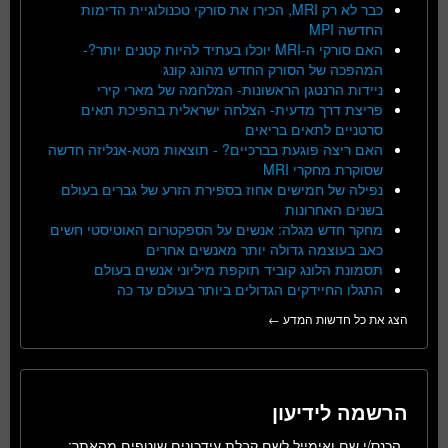
כבר לא רק MRI, הכירו את סורקי טכנולוגיית הדימות
החדשה MPI
האם סורקי ה-MRI יוכלו בעתיד להיות קטנים יותר?-
המהפכה של הסורק החדש מהונג קונג
ניידות הרנטגן הראשונות- המלחמה של מארי קירי
פריצת דרך מדעית- הצלחה ישראלית בהפיכת תאים
סרטניים לתאים בריאים
האם ריצה פוגעת בברכיים? - תוצאות מטא-אנליזה חדשה
שסוקרת מחקרי MRI
נפילה של חמישים אחוז בספירת הזרע של גברים בעולם
בשנים האחרונות
מחקר חדש מגלה: אנשים על הספקטרום האוטיסטי חשים
כאב בעוצמה גדולה יותר מאנשים אחרים
תסמונת הלונג קוביד תוקפת מיליוני אנשים בעולם
התגלו החיידקים הגדולים ביותר בעולם עד כה
הצג את כל חדשות המדע ←
הרשמה לידיעון
הכנס/י שם ואימייל לשם קבלת עידכונים שוטפים מהאתר: