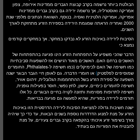
הבולטת ביותר נרשמה בקרב קבוצת הגברים ממדינות אירופה, צפון
אמריקה ואוסטרליה, אך נרשמה ירידה גם בקרב גברים ממדינות
אפריקה, אמריקה הלטינית ואסיה. בנוסף, השוואת הנתונים מלפני שנת
2000 ואחריה הראתה שמגמת הירידה בספירת הזרע מתחזקת לאורך
השנים
.
הסיבות לירידה באיכות הזרע לא נבדקו במחקר, אך במחקרים קודמים
נמצא כי
הדבר שהכי משפיע על התפתחות הזרע הינו פגיעה בהתפתחות של
האשכים ברחם האם. האשכים מאוד רגישים אז להשפעות סביבתיות
כמו חשיפה של האם לכימיקלים (כמו חשיפה ל-Phthalates, החומרים
שמוסיפים לפלסטיק
)
או חומרי הדברה. גם לאופן חיי הגבר הבוגר ישנה
השפעה על ספירת הזרע בשל ההתחממות הגלובלית, זיהום אוויר,
חשיפה לחומרים כימיים, עישון, לחץ נפשי, חוסר בפעילות גופנית,
חשיפה לתרופות מסוימות ותזונה לקויה בחיים הבוגרים. כל אלו
תורמים לירידה בפוריות, שהיא למעשה גם פגיעה בבריאות.
ישנה חשיבות גדולה למציאת הסיבות לירידה הדרסטית הזו באיכות
הזרע על מנת למנוע הדרדרות נוספת בשנים הבאות, עד כדי כך שיהיה
צורך בשימור זרע איכותי בהקפאה בקרב גברים צעירים, על מנת
להבטיח את הפוריות גם בעתיד.