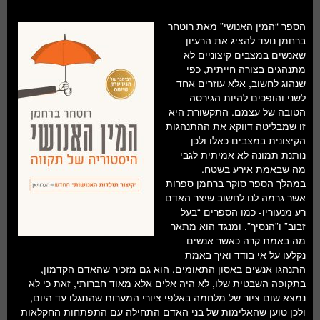
הספר “המין האנושי” מאת רוטחר
ברחמן נועד להציג את הרעיון
שאנשים במצבים קיצוניים לא
מתנהגים בצורה חייתית, כפי
שנהוג לחשוב, אלא עוזרים אחד
לשני והופכים להיות הגירסה
הטובה של עצמם. התקשורת היא
זו שמבליטה דווקא את ההתנהגות
הקיצונית במצבים כאלו ולכן
נותנת תמונה לא אמיתית לגבי
מה שבאמת אירע בשטח.
במהלך הספר סוקר ברחמן ספרות
אשר גרמה לנו לחשוב שיצר האדם
רע מנעוריו- כמו הספרים “בעל
זבוב” ו”הנסיך”, ומנגד הוא מתאר
מה באמת קרה כאשר אנשים
נקלעו על אי בודד ואיך באמת
התנהגו אנשים באסון התאומים. הוא גם מזכיר שהאדם הקדמון,
בתקופה השבטית שלו, לא היה אלים אלא מאוד חברותי, זאת כי לא
נמצא שום ציור של מלחמה באלפי ציורי המערות שהתגלו עד היום,
ולכן טוען שהאלימות של בני האדם התחילה עם התפתחות החקלאות