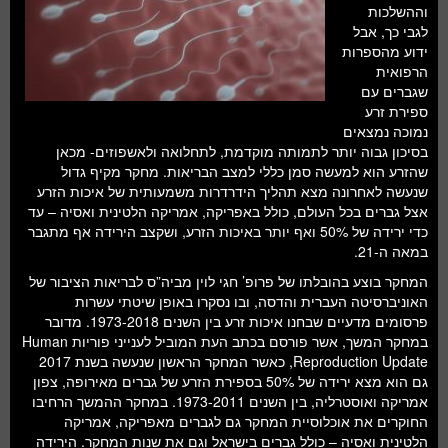
וההשלכות
לגבי כך, אבל
ידוע מהספרות
הרפואית
שגברים עם
ספירת זרע
נמוכה נמצאים
בסיכון גבוה יותר לתמותה מוקדמת, לתחלואה ולאשפוזים- מכאן
שהזרע הוא למעשה סמן כללי למצב הבריאות. מחקר מקיף גדול
שנעשה לאחרונה מצא תהליך הידרדרות משמעותית של איכות הזרע
אצל גברים בכל העולם, כולל באפריקה, אמריקה הלטינית ואסיה – עד
כדי ירידה של 50% ואף יותר באיכות הזרע, ושקצב הירידה אף מתגבר
במאה ה-21.
המחקר בוצע בהובלתו של פרופ’ חגי לוין מביה”ס לבריאות הציבור של
האוניברסיטה העברית והדסה, ובו נסקרו באופן שיטתי עשרות
פרסומים מדעיים שבחנו איכות זרע בין השנים 1973-2018. מדובר
במחקר המשך, אשר פורסם בכתב העת המוביל לענייני פוריות Human
Reproduction Update, כאשר המחקר הראשון שנעשה בשנת 2017
גם הוא מצא ירידה של 50% בספירת הזרע של גברים מאירופה, צפון
אמריקה ואוסטרליה, בין השנים 1973-2011. במחקר ההמשך הרחיבו
החוקרים את אוכלוסיית המחקר גם לגברים מאפריקה, אמריקה
הלטינית ואסיה – כולל גברים בישראל וגם את שנות המחקר. הירידה