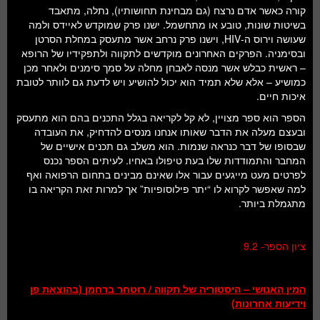
קורה כאשר אדם נרצח (גם מבחינת תחושותיו), נתלה, מתאבד
בשיטות שונות, טובע או מתחשמל. ישנו פרק שמוקדש לאיידס ולמה
שעושה וירוס ה-HIV, וישנו פרק נרחב אשר מתעסק במחלת הסרטן
ובסימניה. הפרקים האחרונים מוקדשים לתקווה ולתפקידיו של הרופא
– ראשית כבלש אשר מנסה לאבחן מחלה על סמך סימנים ולאחר מכן
כמושיע – אלא שלא תמיד הוא יכול להושיע ויש לדעת גם לוותר לטובת
איכות חיים.
הספר הוא ספר מצויין, לא קל לקריאה בגלל התכנים בהם הוא מתעסק
ובעצם מעלה את הדבר שאותו אנחנו מנסים להדחיק, את העובדה
שבסופו של דבר כנראה שנמות. הוא משלב גם תכנים אישיים של
המחבר והתמודדות שלו בעת טיפולו באחיו. לעיתים הספר נכנס
לפרטים מעט מייגעים עבור אלו שאינם מבינים בתחום הרפואה ואף
למה שאפשר לקרוא לו “יתר פילוסופיות” אך למרות זאת הקריאה בו
מתגמלת ביותר.
ציון הספר- 9.2
המין האנושי – היסטוריה של תקווה / רוטחר ברחמן (בהוצאת פן
וידיעות אחרונות)