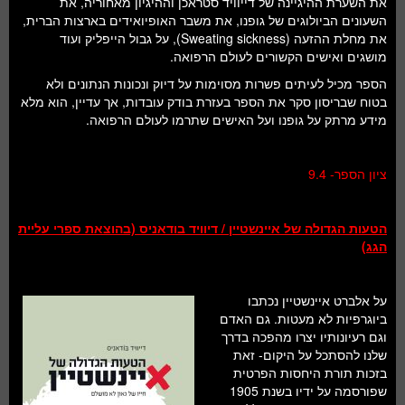
את השערת ההיגיינה של דייוויד סטראכן וההיגיון מאחוריה, את
השעונים הביולוגים של גופנו, את משבר האופיואידים בארצות הברית,
את מחלת ההזעה (Sweating sickness), על גבול הייפליק ועוד
מושגים ואישים הקשורים לעולם הרפואה.
הספר מכיל לעיתים פשרות מסוימות על דיוק ונכונות הנתונים ולא
בטוח שבריסון סקר את הספר בעזרת בודק עובדות, אך עדיין, הוא מלא
מידע מרתק על גופנו ועל האישים שתרמו לעולם הרפואה.
ציון הספר- 9.4
הטעות הגדולה של איינשטיין / דיוויד בודאניס (בהוצאת ספרי עליית
הגג)
על אלברט איינשטיין נכתבו
ביוגרפיות לא מעטות. גם האדם
וגם רעיונותיו יצרו מהפכה בדרך
שלנו להסתכל על היקום- זאת
בזכות תורת היחסות הפרטית
שפורסמה על ידיו בשנת 1905