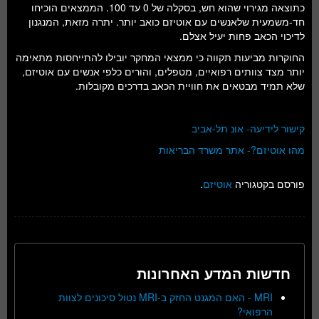
כתוצאה מגירוי שהוא חש, בסקלה של 0 עד 100. הממצאים הוכיחו
חד-משמעית שלאנשים עם אוטיזם כואב יותר. יתרה מזאת, המנגנון
לדיכוי הכאב פחות יעיל אצלם.
החוקרות מביעות תקווה כי ממצאי המחקר יובילו להתייחסות מתאימה
יותר מצד צוותים רפואיים, מטפלים, והורים כלפי אנשים עם אוטיזם,
שלא תמיד מבטאים את חוויית הכאב בדרכים מקובלות.
קישור לידיעה- אונ תל-אביב
מהו אוטיזם?- אתר משרד הבריאות
פורסם בקטגוריה
אוטיזם
.
חדשות המדע האחרונות
MRI - האם המגנט החזק ב-MRI נטול סיכונים לצוות
הרפואי?