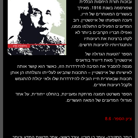
ובזכות תורת היחסות הכללית
שפורסמה בשנת 1916. מאידך
בעשורים המאוחרים של חייו,
דעכה השפעתו של איינשטיין. רוב
המדענים הפעילים התעלמו ממנו,
ואפילו חבריו הקרובים ביותר לא
לקחו ברצינות את רעיונותיו
והתנגדויותיו לרעיונות חדשים.
הספר “הטעות הגדולה של
איינשטיין” מאת דייוויד בודאניס
מנסה להסביר את הסיבה להידרדרות הזו, כאשר הוא קושר אותה
לאישיותו של איינשטיין – התכונות שהביאו לעלייתו והצלחתו הן אותן
תכונות שבאחרית חייו הובילו להידרדרות שלו ולאי יכולת להתגמש
ולקבל רעיונות אחרים.
הספר משרטט תמונה מרתקת ומעניינת, בהחלט ייחודית, על אחד
מגדולי המדענים של המאה העשרים.
ציון הספר- 8.6
כותב הסקירה- עופר בן חורין, עורך ראשי- אתר חדשות המדע וכותב