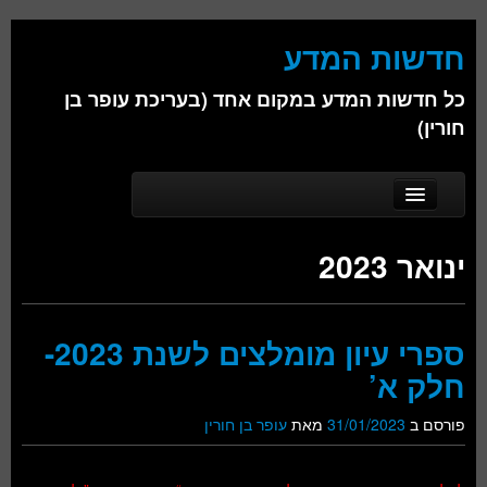
חדשות המדע
כל חדשות המדע במקום אחד (בעריכת עופר בן
חורין)
Skip to secondary content
Skip to primary content
Main menu
דף הבית
ינואר 2023
אודות
ביולוגיה
ספרי עיון מומלצים לשנת 2023-
כימיה
חלק א’
פיזיקה
פורסם ב
31/01/2023
מאת
עופר בן חורין
חברה