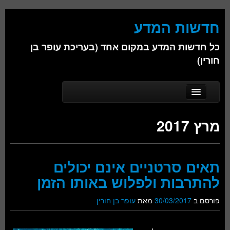
חדשות המדע
כל חדשות המדע במקום אחד (בעריכת עופר בן
חורין)
Skip to secondary content
Skip to primary content
Main menu
דף הבית
מרץ 2017
אודות
ביולוגיה
תאים סרטניים אינם יכולים
כימיה
להתרבות ולפלוש באותו הזמן
פיזיקה
פורסם ב
30/03/2017
מאת
עופר בן חורין
חברה