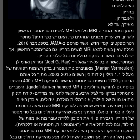
בעיה לנשים
בהריון
ולעובריהן.
מאידך, עד לא
מזמן נמנעו מכוני ה-MRI מלבצע MRI לנשים בטרימסטר הראשון
להריון, ויש עדיין מכונים הנוהגים כך. האם יש בכך הגיון? מחקר
רטרוספקטיבי קנדי חדש, אשר פורסם ב-JAMA בספטמבר 2016,
מגלה שאין בעיה לבצע MRI לנשים בהריון גם בטרימסטר הראשון, אך
יש להיזהר מאוד בהזרקת גדוליניום בכל שלבי ההיריון.
המחקר, אשר הובל על-ידי גואל ריי (Joel G. Ray) ומריאן וארמולן
(Marian Vermeulen) מאוניברסיטת אונטריו, בדק רשומות רפואיות של
מעל ל-1.4 מיליון לידות בין השנים 2003-2015. מתוך כל אותם
הריונות, 1700 נחשפו בטרימסטר הראשון לסריקת MRI ו-400 נחשפו
בנוסף גם להזרקת גדוליניום (gadolinium-enhanced MRI). העוברים
מהמחקר נבדקו עד לגיל ארבע בהקשר לחמישה מדדים- לידת תינוק
מת או מוות של היילוד, א-נורמליות מולדת, גידולים, אובדן ראייה
ואובדן שמיעה- ונמצא שחשיפה לסריקת MRI לא נמצאה כתורמת
לעלייה במדדים אלו. מאידך נמצא שהזרקת גדוליניום בכל טרימסטר
של ההיריון הגבירה פי 4 את הסיכון ללידת עובר מת או מוות של
היילוד, וגם לכל תחלואת עור (ראומטולוגית, תסנינית או דלקתית).
מסקנת המחקר היא שאין בעיה לבצע סריקת MRI גם בטרימסטר
ראשון של ההיריון, אך חשוב להשתדל להימנע מהזרקת גדוליניום בכל