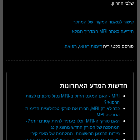
שלבי ההריון.
קישור למאמר המקורי של המחקר
הידיעה באתר MRI המדריך המלא
פורסם בקטגוריה
דימות רפואי
,
רפואה
.
חדשות המדע האחרונות
MRI - האם המגנט החזק ב-MRI נטול סיכונים לצוות
הרפואי?
כבר לא רק MRI, הכירו את סורקי טכנולוגיית הדימות
החדשה MPI
האם סורקי ה-MRI יוכלו בעתיד להיות קטנים יותר?-
המהפכה של הסורק החדש מהונג קונג
ניידות הרנטגן הראשונות- המלחמה של מארי קירי
פריצת דרך מדעית- הצלחה ישראלית בהפיכת תאים