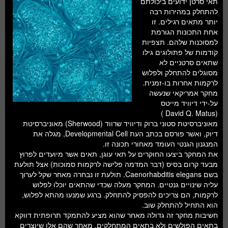
תאי סרטן ידועים ביכולתם
חלל ומדעי כדור הארץ
להתחלק במהירות רבה
יותר מתאים רגילים. זו
עתידנות
אחת התכונות הגורמת
למסוכנות שלהם. תצפיות
סקירות ספרים
קודמות של פתולוגים גילו
שתאים סרטניים לא
טעימות מדע
מסוגלים להתחלק ולפלוש
לרקמות אחרות בו-זמנית.
מחקר אמריקאי שנעשה
על-ידי דיוויד מייטס
(David Q. Matus )
מאוניברסיטת סטוני ברוק ודיוויד שרווד (Sherwood) מאוניברסיטת
דיוק, ואשר פורסם בכתב העת Developmental Cell, מגלה את
המנגנון הגנטי העומד מאחורי תכונה זו.
את המחקר ביצעו החוקרים על תאי עוגן, תאים אשר מיועדים לפרוץ
מבעד קרום בסיס (דבר המדמה פלישה לרקמות סמוכות) אצל תולעת
בשם Caenorhabditis elegans. תולעת זו נבחרה מאחר שקל לערוך
עליה שינויים גנטיים. המחקר מעלה שכדי שהתאים יוכלו לפלוש
לרקמות, הם צריכים להפסיק להתחלק. ברגע שמנעו מהתא לפלוש,
הוא התחיל להתחלק שוב.
חשיבות מחקר זה גדולה מאחר שהוא מציע להתמקד תרופתית דווקא
בתאים הפולשים ולא בתאים המתחלקים, מאחר שהם אלו שיוצרים