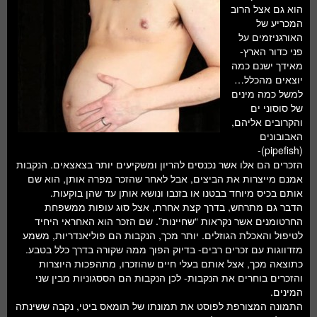
חלל ומדעי כדור הארץ
הוא גם אצל הרוב
המכריע של
עתידנות
האורגניזמים על
פני כדור הארץ-
סקירות ספרים
מאידך ישנם כמה
יוצאים מהכלל…
טעימות מדע
למשל כמה מינים
של סוסוני ים
והקרובים אליהם,
האבובונים
(pipefish)-
הזכרים הם אלו אשר נכנסים להריון ומשקיעים יותר בצאצאים. הנקבות
אמנם מייצרות את הביצים, אבל לאחר שהזכר מפרה אותן, הוא שם
אותם בכיס מיוחד בבטנו או בזנבו ונושא אותן עד שהן בוקעות.
הדבר גם מתרחש, בדרך קצת אחרת, אצל סוג עופות ממשפחת
החרטומנים אשר נקראות “שחיינות”. שם הזכר הוא האחראי היחיד
לטיפול והאכלת הגוזלים. יותר מכך, הנקבות הם פוליאנדריות, משמע
מזדווגות עם זכרים רבים- בדיוק הפוך ממה שקורה בדרך כלל בטבע.
כתוצאה מכך, אצל אותם בעלי חיים שהוזכרו, מתהפכות היוצרות
והזכרים בוחרים את הנקבות- לכן הנקבות הם הססגוניות מבין שני
המינים.
התמונה המצורפת לפוסט את תמונתו של תומאס ביטי, נקבה ששינתה