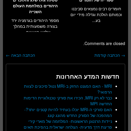
היהודים במלחמת העולם
חומרים רבים נמצאים סביבנו
השנייה
וכמותם הולכת וגדלה מידי יום
בע...
מספר היהודים בגרמניה ירד
בצורה משמעותית במהלך
שלטון הנאצים- ...
Comments are closed.
→
הכתבה קודמת
הכתבה הבאה
←
ניווט בפוסטים
חדשות המדע האחרונות
MRI - האם המגנט החזק ב-MRI נטול סיכונים לצוות
הרפואי?
כבר לא רק MRI, הכירו את סורקי טכנולוגיית הדימות
החדשה MPI
האם סורקי ה-MRI יוכלו בעתיד להיות קטנים יותר?-
המהפכה של הסורק החדש מהונג קונג
ניידות הרנטגן הראשונות- המלחמה של מארי קירי
פריצת דרך מדעית- הצלחה ישראלית בהפיכת תאים