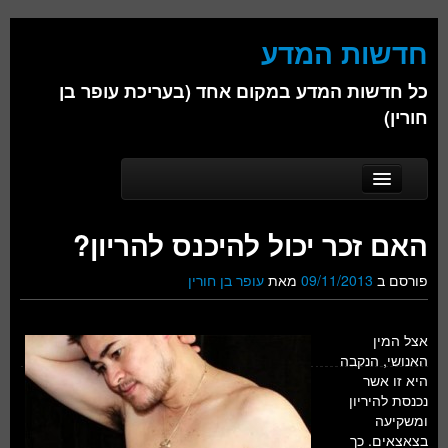
חדשות המדע
כל חדשות המדע במקום אחד (בעריכת עופר בן
חורין)
Skip to secondary content
Skip to primary content
Main menu
דף הבית
האם זכר יכול להיכנס להריון?
אודות
פורסם ב
09/11/2013
מאת
עופר בן חורין
ביולוגיה
כימיה
אצל המין
האנושי, הנקבה
פיזיקה
היא זו אשר
נכנסת להיריון
חברה
ומשקיעה
בצאצאים. כך