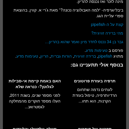
מינה לזכר ואז נכנסה להריון.
ביבליוגרפיה- “למה האבולוציה נכונה?” מאת ג’רי א. קווין, בהוצאת
ספרי עליית הגג.
קצת על ה-pipefish
מהי ברירה זוויגית?
גבר בן 34 נכנס לחדר מיון ואמר שהוא בהריון…
פורסם ב
טעימות מדע
.
מתויג
pipefish
,
ברירה זוויגית
,
הורות גברית
,
הריון
,
טעימות מדע
.
בנוסף אולי תתעניינו גם:
תרפיה בעזרת פרוטונים
האם באמת קיימת אי-סבילות
לגלוטן?- כנראה שלא
לעתים נדמה שתחום
הרדיותרפיה, טיפול בעזרת
לפני מספר שנים, בשנת 2011,
הקרנות, הוא תחו...
העלו מספר חוקרים מהמחלקה
לגסטרואנ...
ספרייה של חומרים
סטלה גולדשלג והלוכדים