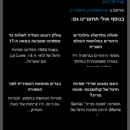
קצת על בטון
פורסם ב
ארכיאולוגיה
,
היסטוריה
.
בנוסף אולי תתעניינו גם:
סטלה גולדשלג והלוכדים
צוללן רובוט הצליח לשלות כד
היהודים במלחמת העולם
מספינה שטבעה במאה ה-17
השנייה
בשנת 1664 הפליגה ספינת
מספר היהודים בגרמניה ירד
הדגל של לואי ה-14, La Lune,
בצורה משמעותית במהלך
עם אוצרות...
שלטון הנאצים- ...
האם נמצאו שרידי ספינת
בגדים מהמאה העשירית לפני
הדגל של קולומבוס- סנטה
הספירה
מריה?
מכרות הנחושת בתמנע, הנכרות
הספינה "סנטה מריה" (Santa
גם כיום, היו קיימות עוד בעת
María) היתה ספינת הדגל של
העתיק...
כ...