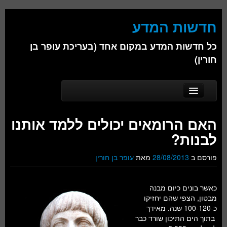
חדשות המדע
כל חדשות המדע במקום אחד (בעריכת עופר בן
חורין)
Skip to secondary content
Skip to primary content
Main menu
דף הבית
האם הרומאים יכולים ללמד אותנו
אודות
לבנות?
ביולוגיה
פורסם ב
28/08/2013
מאת
עופר בן חורין
כימיה
כאשר בונים כיום מבנה
פיזיקה
מבטון, הצפי שהם יחזיקו
כ-100-120 שנה. מאידך
חברה
בתוך הים התיכון שורד כבר