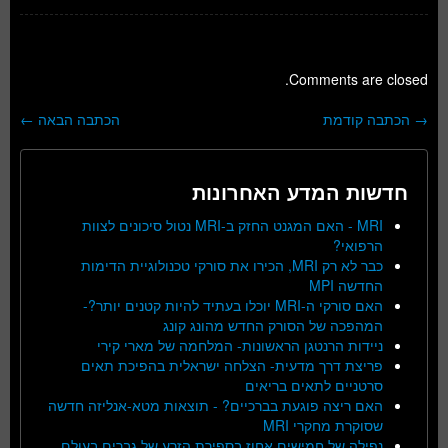
Comments are closed.
→
הכתבה קודמת
הכתבה הבאה
←
ניווט בפוסטים
חדשות המדע האחרונות
MRI - האם המגנט החזק ב-MRI נטול סיכונים לצוות
הרפואי?
כבר לא רק MRI, הכירו את סורקי טכנולוגיית הדימות
החדשה MPI
האם סורקי ה-MRI יוכלו בעתיד להיות קטנים יותר?-
המהפכה של הסורק החדש מהונג קונג
ניידות הרנטגן הראשונות- המלחמה של מארי קירי
פריצת דרך מדעית- הצלחה ישראלית בהפיכת תאים
סרטניים לתאים בריאים
האם ריצה פוגעת בברכיים? - תוצאות מטא-אנליזה חדשה
שסוקרת מחקרי MRI
נפילה של חמישים אחוז בספירת הזרע של גברים בעולם