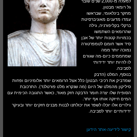
למעלה מ-2,000 שנים שובר
חלל ומדעי כדור הארץ
גל רומאי מבטון.
מחקר בינלאומי, שבראשו
עתידנות
עמדו מדענים מאוניברסיטת
ברקלי בקליפורניה, גילה
סקירות ספרים
שהרומאים השתמשו
בכמויות קטנות יותר של אבן
טעימות מדע
סיד אשר חומם לטמפרטורה
נמוכה יותר ממה
שמחממים כיום-מה שגורם
לו להיות יותר ידידותי
לסביבה.
בנוסף, המלט (הדבק
שמדביק את רכיבי הבטון) כלל אצל הרומאים יותר אלומיניום ופחות
סיליקון מהמלט של היום (מה שנקרא מלט פורטלנד). התרכובת
הסופית שלו יצרה חומר הדבקה חזק מאוד, כאשר התגובה הכימית עם
המים חיזקה אותו אף יותר.
גילויים אלו יוכלו לשפר את יכולתנו לבנות מבנים חזקים יותר ובעיקר
ידידותיים יותר לסביבה.
קישור לידיעה-אתר הידען