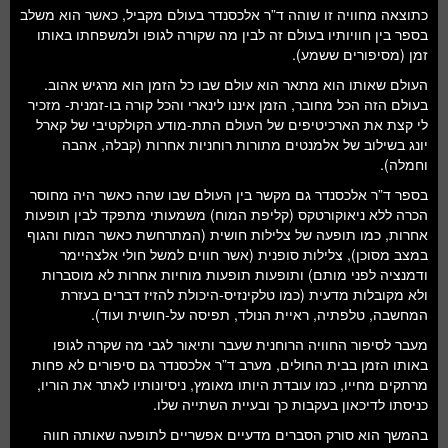
כתוצאה מחוויה זו שוהה ד”ר אלכסנדר בעולם מקביל, כאשר הוא משלב
בספר בין חוויותיו בעולם זה לבין מה שקורה לגופו ולמשפחתו באותו
זמן (מסיפורים ששמע).
העולם שאותו הוא מתאר הוא עולם שבו כל הזמן הוא מרגיש אהוב.
בעולם הזה הכל מחובר, הזמן איננו לינארי והכל קורה בו-זמנית- מזכיר
לי קצת את הארכיטיפים של העולם התת-מודע הקולקטיבי של קארל
יונג בשילוב של אלמנטים מתורות רוחניות אחרות (קבלה, אהבה
וחמלה).
בספר ד”ר אלכסנדר גם מקשר בין העולם שבו שהה כאשר היה מחוסר
הכרה ללא ניאוקורטקס (קליפת המוח) משמעותי מתפקד לבין תופעות
אחרות, כמו תופעה של צלילות חושית (המתרחשת כאשר המוח והגוף
במצב מסוכן), צלילות סופנית (אשר חווים למשל חולי אלצהיימר
ודמנציה לפני מותם) ותופעות תופעות מוחיות אחרות לא מוסברות
ולא מקובלות מדעית (כמו טלקינזיס-היכולת להזיז דברים בעזרת
המחשבה, טלפתיה, ראיית הנולד, תפיסה על-חושית ועוד).
מעבר לסיפור החוויה הרוחנית שעבר ותיאור לגבי מה שקרה לגופו
באותו הזמן בבית החולים, מערב ד”ר אלכסנדר גם סיפורים לא פחות
מרתקים מחייו, כמו עובדת היותו מאומץ, ניסיונותיו לאתר את הוריו,
כניסתו לדיכאון בעקבות כך ובעיית השתייה שלו.
בהמשך הוא סורק הסברים מדעיים אפשריים לתופעה שאותה חווה