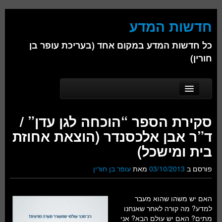
חדשות המדע
כל חדשות המדע במקום אחד (בעריכת עופר בן
חורין)
Skip to secondary content
Skip to primary content
Main menu
דף הבית
סקירת הספר “הוכחה לגן עדן” /
אודות
ד”ר אבן אלכסנדר (הוצאת אחוזת
ביולוגיה
בית ומישכל)
כימיה
פורסם ב
03/10/2013
מאת
עופר בן חורין
פיזיקה
האם יש משהו שהוא מעבר
חברה
למדע? מה קורה לאחר שאנחנו
מתים? האם יש עולם הבא? אני