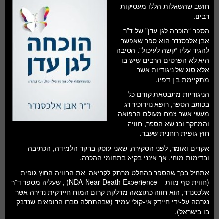
חלל ומדעי כדור הארץ
חושב שהשאלות הללו מעסיקות
רבים.
עתידנות
הספר “הוכחה לגן עדן” של ד”ר
אבן אלכסנדר הוא ספר שאפשר
סקירות ספרים
להגיד עליו “קשה לעיכול”. הסיבה
היא לא הפרטים הרבים שיש בו
טעימות מדע
אלא סוג של ניגודיות אשר
מתקיימת בין דפיו.
הניגודיות מתבטאת קודם כל
בכותב הספר, רופא נוירוכירורג
מעשי אשר צמח מעולם הרפואה
והמחקר ובנושא הספר, חוויה
חוץ-גופית רוחנית שעבר.
אקדים ואומר, לפני הסקירה, שאני עוסק בחקר הלמידה, הכתיבה
ובדימות מוחי, אך אינני בקיא בתחומי ההכרה.
אתחיל בכך שהספר בהחלט מרתק לקריאה. את החוויה החוץ גופית
(חווית סף מוות – NDA-Near Death Experience) , שעליה מספר ד”ר
אלכסנדר, הוא חווה כתוצאה מדלקת קרום המוח חיידקית נדירה אשר
נגרמה על-ידי חיידק אי-קולי עמיד (שבהתחלה סברו הרופאים שנדבק
בו בישראל).