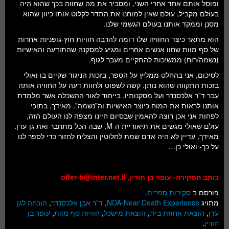
ופוסל אותם אחד אחרי השני, ומסביר את מה שחווה בכך שהוא היה
בעולם מקביל, עולם שאין למוחנו את התדר לקלוט אותו כיוון שהוא
מסנן וממקד אותנו בעולם הגשמי שלנו.
הוא מתאר כיצד החוויה שלו דומה להרבה חוויות חוץ-גופניות אחרות
של סף מוות שחוו אנשים אחרים ומגיע למסקנה שהתודעה והאישיות
(נשמה/רוח) ממשיכות להתקיים מעבר לגוף.
לסיכום, אני בהחלט ממליץ על הספר, בזכות הניגוד שקיים בו ואולי
בזכות התקווה שהוא נותן. קשה לשפוט ולחוות דעה על החוויה אותה
עבר ד”ר אלכסנדר ועל מסקנותיו, בייחוד לאור ההשכלה אשר מלמדת
אותנו לראות את המוח כיוצר האישיות וה”נשמה”. מאידך, בתוכי
לפחות אני אכן רוצה להאמין שבסיום חיינו מצפה לנו העולם הזה,
עולם שאולי מגשים את תיאוריית ה-M, שבה הכל מתחבר ואת גן-עדן.
מאידך, עדיין לא היה אדם שמת לחלוטין והצליח לחזור כדי לספר לנו
על כך- ואולי כן…
כותב הסקירה- עופר בן חורין,
offer-b@inter.net.il
פורסם ב
סקירות ספרים
.
מתויג
NDA-Near Death Experience
,
ד"ר אבן אלכסנדר
,
הוכחה לגן
עדן
,
הוצאת אחוזת בית
,
הוצאת מישכל
,
חוויות סף מוות
,
עופר בן
חורין
.