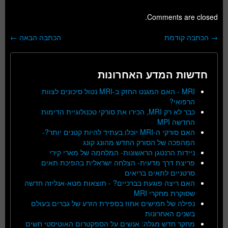
Comments are closed.
→
הכתבה קודמת
הכתבה הבאה
←
ניווט בפוסטים
חדשות המדע האחרונות
MRI - האם המגנט החזק ב-MRI נטול סיכונים לצוות
הרפואי?
כבר לא רק MRI, הכירו את סורקי טכנולוגיית הדימות
החדשה MPI
האם סורקי ה-MRI יוכלו בעתיד להיות קטנים יותר?-
המהפכה של הסורק החדש מהונג קונג
ניידות הרנטגן הראשונות- המלחמה של מארי קירי
פריצת דרך מדעית- הצלחה ישראלית בהפיכת תאים
סרטניים לתאים בריאים
האם ריצה פוגעת בברכיים? - תוצאות מטא-אנליזה חדשה
שסוקרת מחקרי MRI
נפילה של חמישים אחוז בספירת הזרע של גברים בעולם
בשנים האחרונות
מחקר חדש מגלה: אנשים על הספקטרום האוטיסטי חשים