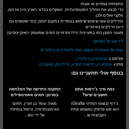
חלל ומדעי כדור הארץ
התפתחו צמחים או אצות
כדי לבצע את תהליך הפוטוסינתיזה. האקלים בכדור הארץ היה אז חם,
עתידנות
וולקני ואלים ולכן
החיידקים עשו שימוש שימוש בגופרית במקום חמצן (כפי שעושים גם
סקירות ספרים
כיום חיידקים באיזורים
מעוטי חמצן כמו במעיינות הידרותרמיים חמים שמעמקי האוקיינוסים).
טעימות מדע
לידיעה על המחקר
קצת על הגופרית והקשר שלה לתהליכים ביולוגיים
פורסם ב
אבולוציה
,
ביולוגיה
.
מתויג
אבולוציה
,
חדשות המדע
,
חיידקים
,
מאובנים
.
בנוסף אולי תתעניינו גם:
כמה מיני ג'ירפות אתם
התקווה החדשה של המלחמה
חושבים שיש?
בסרטן: תאים אאוזינופילים
ג'ירף (בשמו המדעי Giraffa)
מאת: עופר בן חורין. תחום
הוא סוג פרסתן (משמע אחת
האימונותרפיה, טיפול במחלה
הקבוצות ש...
על ידי הש...