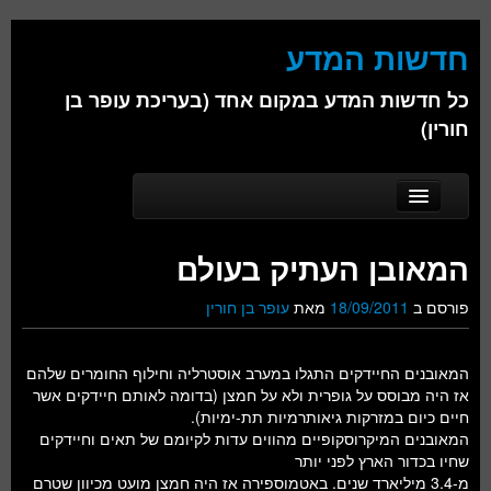
חדשות המדע
כל חדשות המדע במקום אחד (בעריכת עופר בן
חורין)
Skip to secondary content
Skip to primary content
Main menu
דף הבית
המאובן העתיק בעולם‬
אודות
פורסם ב
18/09/2011
מאת
עופר בן חורין
ביולוגיה
כימיה
המאובנים החיידקים התגלו במערב אוסטרליה וחילוף החומרים שלהם
אז היה מבוסס על גופרית ולא על חמצן (בדומה לאותם חיידקים אשר
פיזיקה
חיים כיום במזרקות גיאותרמיות תת-ימיות).
המאובנים המיקרוסקופיים מהווים עדות לקיומם של תאים וחיידקים
חברה
שחיו בכדור הארץ לפני יותר
מ-3.4 מיליארד שנים. באטמוספירה אז היה חמצן מועט מכיוון שטרם