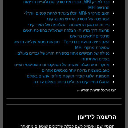
כבר לא רק MRI, הכירו את סורקי טכנולוגיית הדימות
החדשה MPI
האם סורקי ה-MRI יוכלו בעתיד להיות קטנים יותר?-
המהפכה של הסורק החדש מהונג קונג
ניידות הרנטגן הראשונות- המלחמה של מארי קירי
פריצת דרך מדעית- הצלחה ישראלית בהפיכת תאים
סרטניים לתאים בריאים
האם ריצה פוגעת בברכיים? - תוצאות מטא-אנליזה חדשה
שסוקרת מחקרי MRI
נפילה של חמישים אחוז בספירת הזרע של גברים בעולם
בשנים האחרונות
מחקר חדש מגלה: אנשים על הספקטרום האוטיסטי חשים
כאב בעוצמה גדולה יותר מאנשים אחרים
תסמונת הלונג קוביד תוקפת מיליוני אנשים בעולם
התגלו החיידקים הגדולים ביותר בעולם עד כה
הצג את כל חדשות המדע ←
הרשמה לידיעון
הכנס/י שם ואימייל לשם קבלת עידכונים שוטפים מהאתר: