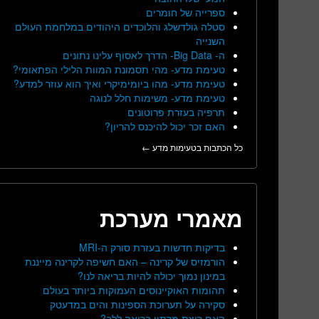
ספרייה של חומרים
סטלה גולדשלג והלוכדים היהודים במלחמת העולם
השנייה
ה- Big Data- הדרך לאסוף עלינו נתונים
טעימת מדע- מהי תסמונת המוות הלילי הפתאומי?
טעימת מדע- מהו ביומימיקרי ואיך הוא עוזר למדע?
טעימת מדע- משימות חלל לנוגה
תרפיה בעזרת פרוטונים
האם זכר יכול להיכנס להריון?
כל הכתבות בטעימות מדע ←
מאמרי מערכת
בדיקות חדשות בעזרת סורק ה-MRI
הורמזיס של קרינה – האם חשיפה לקרינה מייננת
במינון נמוך יכולה להיות בריאה לנו?
תהומות האוקיינוסים העמוקות ביותר בעולם
סקירה על תערוכת הספינות והים במדעטק
האם ריצת מרתון בריאה ללב?