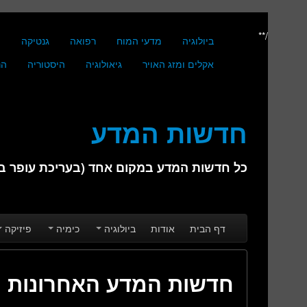
/**
ביולוגיה
מדעי המוח
רפואה
גנטיקה
מ
אקלים ומזג האויר
גיאולוגיה
היסטוריה
הנ
חדשות המדע
כל חדשות המדע במקום אחד (בעריכת עופר בן 
Skip to secondary content
Skip to primary content
Main menu
דף הבית
אודות
ביולוגיה
כימיה
פיזיקה
חדשות המדע האחרונות