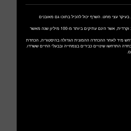
בעיקר עצי מחט. השרף יכול להכיל בתוכו גם מאובנים
לאחרונה התגלו בצפון מזרח איטליה, באיזור האלפים הדולומיטים, זבוב וקרדית, אשר הינם עתיקים ביותר מ-100 מיליון שנה מאשר
ן שנה. העידן השלישוני התרחש מיד לאחר ההכחדה ההמונית הגדולה בהיסטוריה, הכחדת
שר לאחר ההכחדה התרחשו שינויים כבירים בצמחייה ובבעלי החיים ששרדו.
ם.