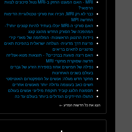
MRI - האם המגנט החזק ב-MRI נטול סיכונים לצוות
הרפואי?
כבר לא רק MRI, הכירו את סורקי טכנולוגיית הדימות
החדשה MPI
האם סורקי ה-MRI יוכלו בעתיד להיות קטנים יותר?-
המהפכה של הסורק החדש מהונג קונג
ניידות הרנטגן הראשונות- המלחמה של מארי קירי
פריצת דרך מדעית- הצלחה ישראלית בהפיכת תאים
סרטניים לתאים בריאים
האם ריצה פוגעת בברכיים? - תוצאות מטא-אנליזה
חדשה שסוקרת מחקרי MRI
נפילה של חמישים אחוז בספירת הזרע של גברים
בעולם בשנים האחרונות
מחקר חדש מגלה: אנשים על הספקטרום האוטיסטי
חשים כאב בעוצמה גדולה יותר מאנשים אחרים
תסמונת הלונג קוביד תוקפת מיליוני אנשים בעולם
התגלו החיידקים הגדולים ביותר בעולם עד כה
הצג את כל חדשות המדע ←