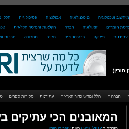
יחשוב וטכנולוגיה
ננוטכנולוגיה
אבולוציה
פסיכולוגיה
חלל ומ
דסת חומרים
זואולוגיה
חברה
חקלאות והנדסה חקלאית
טכנ
עתידנות
פיזיקה
פרהיסטוריה
תזונה
תחבורה
תרבות וש
חורין)
חברה
חלל ומדעי כדור הארץ
עתידנות
סקירות ספרים
טע
המאובנים הכי עתיקים ב
פורסם ב
09/10/2012
מאת
עופר בן חורין