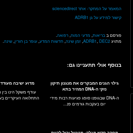
המאמר על המחקר- אתר sciencedirect
קישור למידע על גן ADRB1
פורסם ב
בריאות
,
מדעי המוח
,
רפואה
.
מתויג
DEC2
,
ADRB1
,
זמן שינה
,
חדשות המדע
,
עופר בן חורין
,
שינה
.
בנוסף אולי תתעניינו גם:
גילוי הגנים המבקרים את מנגנון תיקון
מדוע ישיבה מעודד
נזקי ה-DNA המהיר בתא
עודף משקל הינו בין 
ה-DNA שבגופנו סופג פגיעות רבות מידי
התחלואה העיקריים בעול
יום בעקבות גורמים פנ...
מחקר חדש מגלה- מניטול יכול להיות