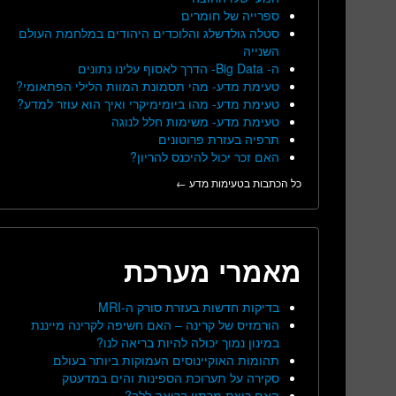
ספרייה של חומרים
סטלה גולדשלג והלוכדים היהודים במלחמת העולם
השנייה
ה- Big Data- הדרך לאסוף עלינו נתונים
טעימת מדע- מהי תסמונת המוות הלילי הפתאומי?
טעימת מדע- מהו ביומימיקרי ואיך הוא עוזר למדע?
טעימת מדע- משימות חלל לנוגה
תרפיה בעזרת פרוטונים
האם זכר יכול להיכנס להריון?
כל הכתבות בטעימות מדע ←
מאמרי מערכת
בדיקות חדשות בעזרת סורק ה-MRI
הורמזיס של קרינה – האם חשיפה לקרינה מייננת
במינון נמוך יכולה להיות בריאה לנו?
תהומות האוקיינוסים העמוקות ביותר בעולם
סקירה על תערוכת הספינות והים במדעטק
האם ריצת מרתון בריאה ללב?