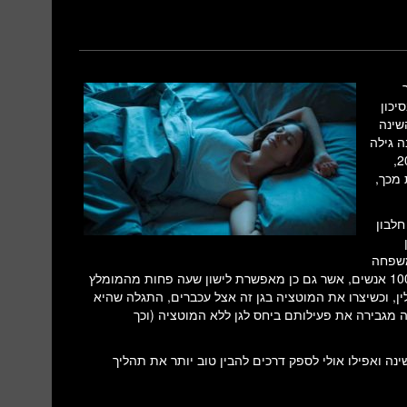
סיכון
שינה
ה גילה
מוטציה נוספת, המצטרפת למוטציה ראשונה שהתגלתה עוד בשנת 2009,
ות ואף פחות מכך,
מייצר חלבון
 משפחה
נוספת עם מוטציה בגן ADRB1 , אשר נמצאת אצל בערך 4 מתוך 100,000 אנשים, אשר גם כן מאפשרת לישון שעה פחות מהמומלץ
לין, וכשיצרו את המוטציה בגן זה אצל עכברים, התגלה שהיא
 מגבירה את פעילותם ביחס לגן ללא המוטציה (וכך
ה ואפילו אולי לספק דרכים להבין טוב יותר את תהליך