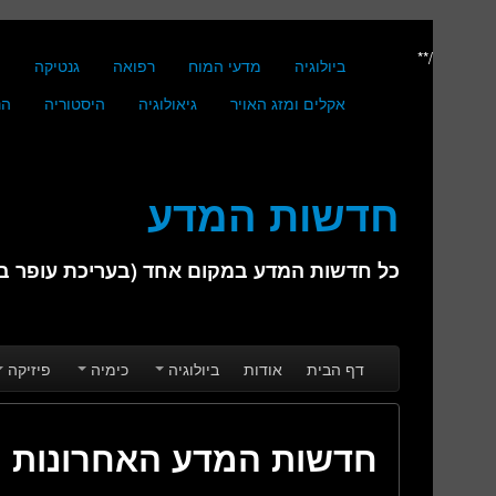
/**
ביולוגיה
מדעי המוח
רפואה
גנטיקה
מ
אקלים ומזג האויר
גיאולוגיה
היסטוריה
הנ
חדשות המדע
כל חדשות המדע במקום אחד (בעריכת עופר בן 
Skip to secondary content
Skip to primary content
Main menu
דף הבית
אודות
ביולוגיה
כימיה
פיזיקה
חדשות המדע האחרונות