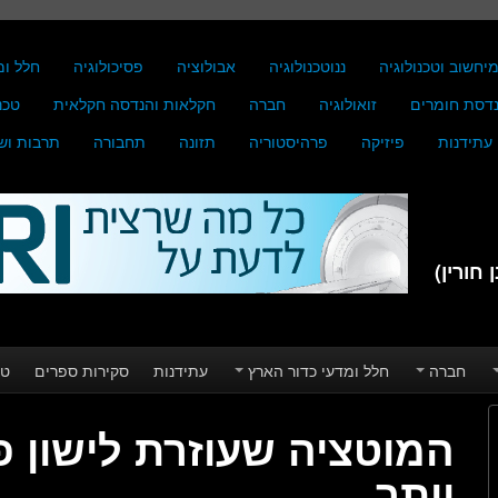
יחשוב וטכנולוגיה
ננוטכנולוגיה
אבולוציה
פסיכולוגיה
חלל ומ
דסת חומרים
זואולוגיה
חברה
חקלאות והנדסה חקלאית
טכנ
עתידנות
פיזיקה
פרהיסטוריה
תזונה
תחבורה
תרבות וש
חורין)
חברה
חלל ומדעי כדור הארץ
עתידנות
סקירות ספרים
טע
המוטציה שעוזרת לישון פח
יותר