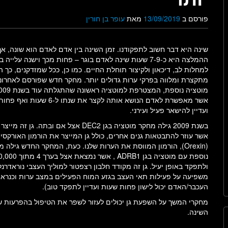
פורסם ב
13/09/2019
מאת
עופר בן חורין
שינה היא דבר חשוב לתפקודנו. זמן השינה בין אדם לאדם הוא שונה, אך
ההמלצה היא כ-7-9 שעות שינה לאדם בוגר – פחות מכך וישנה עלייה ב
למחלות לב, דיכאון ולקיצור תוחלת החיים. כמו כן, ככל שמזדקנים, כך ה
מתקצרת ומלווה בפרקי ערות גדולים יותר. מחקר חדש שפורסם לאחרונ
אשר מאפשרת לאדם הנושא אותה לקצר את שנתו ל-6 שע
ועדיין להישאר פעיל ועירני.
בשנת 2009 גילה מחקר מוטציה בגן DEC2 אצל אם ובתה. גן זה 
אשר עוזר להתבטאות גנים אחרים, כולל גן המייצר את הורמון האורקסין
(Orexin), הורמון המווסת את הערות שלנו. כעת, המחקר החדש גילה
ולתפקד באופן יעיל. גן זה מקודד חלבון רצפטור למוליך העצבי נוראדרנ
משפיעה על פעילות תאי העצב בגזע המוח הפעילים במצב ערות וכנראה
העכבר/האדם יכול לישון פחות שעות ועדיין לתפקד טוב).
מחקרי המשך על השפעת גן יכולים לעזור לשפר את הטיפול בהפרעות שינ
השינה.