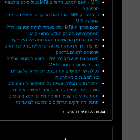
MRI - האם המגנט החזק ב-MRI נטול סיכונים לצוות
הרפואי?
כבר לא רק MRI, הכירו את סורקי טכנולוגיית הדימות
החדשה MPI
האם סורקי ה-MRI יוכלו בעתיד להיות קטנים יותר?-
המהפכה של הסורק החדש מהונג קונג
ניידות הרנטגן הראשונות- המלחמה של מארי קירי
פריצת דרך מדעית- הצלחה ישראלית בהפיכת תאים
סרטניים לתאים בריאים
האם ריצה פוגעת בברכיים? - תוצאות מטא-אנליזה
חדשה שסוקרת מחקרי MRI
נפילה של חמישים אחוז בספירת הזרע של גברים
בעולם בשנים האחרונות
מחקר חדש מגלה: אנשים על הספקטרום האוטיסטי
חשים כאב בעוצמה גדולה יותר מאנשים אחרים
תסמונת הלונג קוביד תוקפת מיליוני אנשים בעולם
התגלו החיידקים הגדולים ביותר בעולם עד כה
הצג את כל חדשות המדע ←