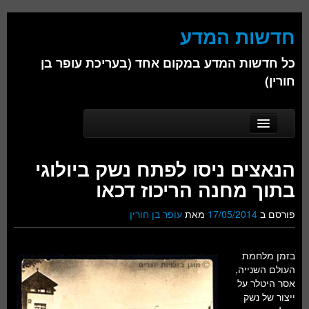
חדשות המדע
כל חדשות המדע במקום אחד (בעריכת עופר בן
חורין)
Skip to secondary content
Skip to primary content
Main menu
דף הבית
הנאצים ניסו לפתח נשק ביולוגי
אודות
בתוך מחנה הריכוז דכאו
ביולוגיה
פורסם ב
17/05/2014
מאת
עופר בן חורין
כימיה
בזמן מלחמת
פיזיקה
העולם השנייה,
אסר היטלר על
חברה
ייצור של נשק