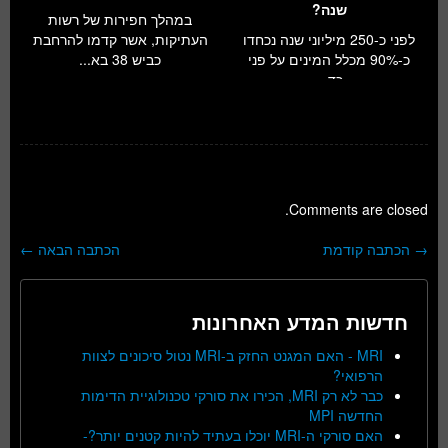
שנה?
במהלך חפירות של רשות
לפני כ-250 מיליוני שנה נכחדו
העתיקות, אשר קדמו להרחבת
כ-90% מכלל המינים על פני
כביש 38 בא...
כד...
Comments are closed.
→
הכתבה קודמת
הכתבה הבאה
←
ניווט בפוסטים
חדשות המדע האחרונות
MRI - האם המגנט החזק ב-MRI נטול סיכונים לצוות
הרפואי?
כבר לא רק MRI, הכירו את סורקי טכנולוגיית הדימות
החדשה MPI
האם סורקי ה-MRI יוכלו בעתיד להיות קטנים יותר?-