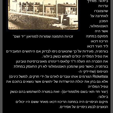
ביולוגי. מאידך
חלל ומדעי כדור הארץ
עדויות
שהצטברו
עתידנות
לאחרונה על
המכון
סקירות ספרים
האנטומולוגי,
אשר היה
טעימות מדע
ממוקם במחנה
זכויות התמונה שמורות למוזיאון “יד ושם”
הריכוז דכאו
ליד העיר דכאו
בגרמניה, מעידות על כך שהנאצים ניסו לבדוק אם היתושים המעבירים
את טפיל המלריה יכולים לשמש כנשק ביולוגי.
את הסברה הזו העלה ד”ר קלאוס ריינהרט מאוניברסיטת טובינגן
בגרמניה, כאשר טען שהמכון האנטומולוגי לא רק התעסק במחלת
הטיפוס (שחיידקי ה-
Rickettsia הגורמים אותו עוברים לאדם על-ידי חרקים, למשל כינים)
אלא גם בחן את יכולת ההישרדות של יתושים אשר נושאים בתוכם את
טפיל המלריה
(יצור חד-תאי בשם פלסמודיום)- זאת במטרה להשתמש בהם כנשק
ביולוגי.
מיקום הניסויים היה במחנה הריכוז דכאו מאחר ששם היו יכולים
הנאצים לבצע ניסויים על אסירים.