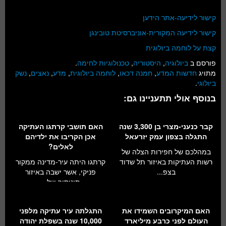
קישור לידיעה-אתר הידען
קישור לידיעה המקורית-אוניברסיטת טובינגן
קצת על לוחמה ביולוגית
פורסם ב
ביולוגיה
,
היסטוריה
,
טכנולוגיות לחימה
.
מתויג
חדשות המדע
,
חמנה דכאו
,
לוחמה ביולוגית
,
מדע
,
נאצים
,
נשק
ביולוגי
.
בנוסף אולי תתעניינו גם:
קבר כנעני-מצרי בן 3,300 שנה
האם תושבי קרתגו העתיקה
התגלה בצפון עמק יזרעאל
אכן הקריבו את ילדיהם
לאלים?
במהלכם של חפירות הצלה של
רשות העתיקות באיזור תל שדוד
קרתגו היתה עיר-מדינה ממקור
בצפ...
פניקי, אשר ישבה באיזור
תוניסיה של...
האם המיקרובים השמידו את
התגלתה עיר עתיקה מלפני
העולם לפני כרבע מיליארד
10,000 שנה בשפלת יהודה