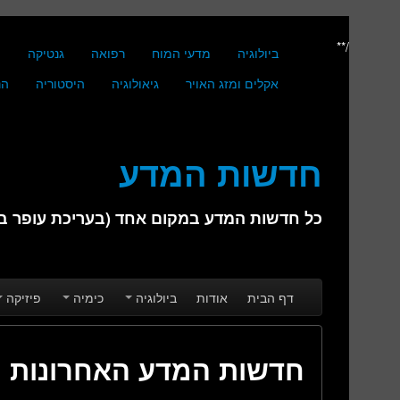
/**
ביולוגיה
מדעי המוח
רפואה
גנטיקה
מ
אקלים ומזג האויר
גיאולוגיה
היסטוריה
הנ
חדשות המדע
כל חדשות המדע במקום אחד (בעריכת עופר בן 
Skip to secondary content
Skip to primary content
Main menu
דף הבית
אודות
ביולוגיה
כימיה
פיזיקה
חדשות המדע האחרונות