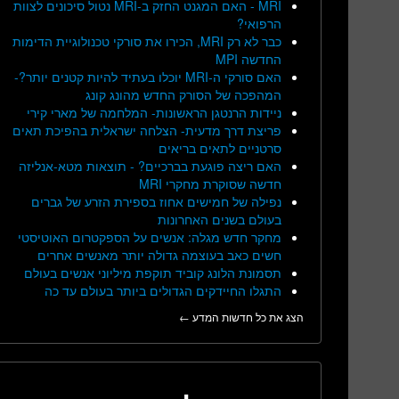
MRI - האם המגנט החזק ב-MRI נטול סיכונים לצוות
הרפואי?
כבר לא רק MRI, הכירו את סורקי טכנולוגיית הדימות
החדשה MPI
האם סורקי ה-MRI יוכלו בעתיד להיות קטנים יותר?-
המהפכה של הסורק החדש מהונג קונג
ניידות הרנטגן הראשונות- המלחמה של מארי קירי
פריצת דרך מדעית- הצלחה ישראלית בהפיכת תאים
סרטניים לתאים בריאים
האם ריצה פוגעת בברכיים? - תוצאות מטא-אנליזה
חדשה שסוקרת מחקרי MRI
נפילה של חמישים אחוז בספירת הזרע של גברים
בעולם בשנים האחרונות
מחקר חדש מגלה: אנשים על הספקטרום האוטיסטי
חשים כאב בעוצמה גדולה יותר מאנשים אחרים
תסמונת הלונג קוביד תוקפת מיליוני אנשים בעולם
התגלו החיידקים הגדולים ביותר בעולם עד כה
הצג את כל חדשות המדע ←