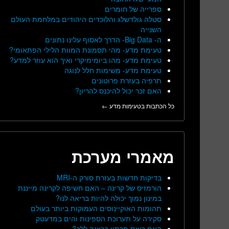
ספרייה של חומרים
סטלה גולדשלג והלוכדים היהודים במלחמת העולם
השנייה
ה- Big Data- הדרך לאסוף עלינו נתונים
טעימת מדע- מהי תסמונת המוות הלילי הפתאומי?
טעימת מדע- מהו ביומימיקרי ואיך הוא עוזר למדע?
טעימת מדע- משימות חלל לנוגה
תרפיה בעזרת פרוטונים
האם זכר יכול להיכנס להריון?
כל הכתבות בטעימות מדע ←
מאמרי מערכת
בדיקות חדשות בעזרת סורק ה-MRI
הורמזיס של קרינה – האם חשיפה לקרינה מייננת
במינון נמוך יכולה להיות בריאה לנו?
תהומות האוקיינוסים העמוקות ביותר בעולם
סקירה על תערוכת הספינות והים במדעטק
האם ריצת מרתון בריאה ללב?