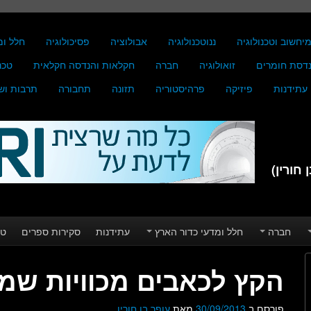
יחשוב וטכנולוגיה
ננוטכנולוגיה
אבולוציה
פסיכולוגיה
חלל ומ
דסת חומרים
זואולוגיה
חברה
חקלאות והנדסה חקלאית
טכנ
עתידנות
פיזיקה
פרהיסטוריה
תזונה
תחבורה
תרבות וש
חורין)
חברה
חלל ומדעי כדור הארץ
עתידנות
סקירות ספרים
טע
הקץ לכאבים מכוויות שמ
פורסם ב
30/09/2013
מאת
עופר בן חורין