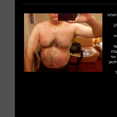
לגלות
כוויות השמש נגרמות כתוצאה מחשיפה לאור אולטרה סגול מסוג UVB -B.
יית
רם בעקבות מולקולה בשם TRPV4 אשר
עלת
ת למולקולת ה-TRPV4 לשגר עוד
 לכאב