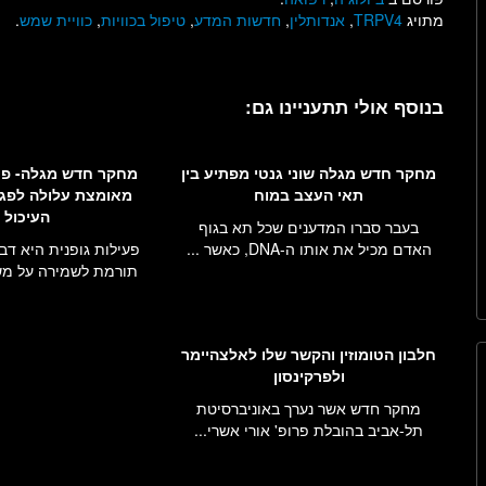
מתויג
TRPV4
,
אנדותלין
,
חדשות המדע
,
טיפול בכוויות
,
כוויית שמש
.
בנוסף אולי תתעניינו גם:
מחקר חדש מגלה שוני גנטי מפתיע בין
מחקר חדש מגלה- פעי
תאי העצב במוח
מאומצת עלולה לפג
העיכול
בעבר סברו המדענים שכל תא בגוף
האדם מכיל את אותו ה-DNA, כאשר ...
פעילות גופנית היא דב
תורמת לשמירה על משק
חלבון הטומוזין והקשר שלו לאלצהיימר
ולפרקינסון
מחקר חדש אשר נערך באוניברסיטת
תל-אביב בהובלת פרופ' אורי אשרי...