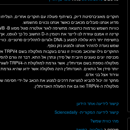
חוקרים מאוניברסיטת דיוק, בשיתוף פעולה עם חוקרים אחרים, הצליחו 
מדוע אנחנו סובלים מכאבים כאשר אנחנו נכווים מהשמש.
קרינה זו אמנם עוזרת לנו לייצר את ויטמין ה-D החשוב כל כך לגופנו, אך
בחשיפת יתר היא עלולה לפגוע ב-DNA ולגרום לתהליכים סרטניים. כוו
שמש נועדה להזהיר אותנו ולמנוע נזק נוסף.
החוקרים גילו שהכאב מכוויה זו נג
מכניסה יונים טעונים חיובית של סידן ונתרן אל התא. דבר זה גורם להפ
מולקולה נוספת בשם אנדותלין, אשר גורמ
יותר סידן אל התאים. האנדותלין הינה מולקולה אשר ידוע שהיא גורמת
וגירוד אצל בני אדם.
מחקר זה יכול להביא למציאת דרכים למנוע את הכאב על-ידי חסימה של
מולקולת ה-TRPV4 ואז גם את הפעלת האנדותלין.
קישור לידיעה-אתר הידען
קישור לידיעה המקורית- Sciencedaily
מהי כווית שמש?
פורסם ב
ביולוגיה
,
רפואה
.