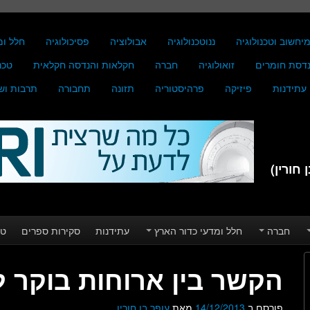
יחשוב וטכנולוגיה
ננוטכנולוגיה
אבולוציה
פסיכולוגיה
חלל ומ
דסת חומרים
זואולוגיה
חברה
חקלאות והנדסה חקלאית
טכנ
עתידנות
פיזיקה
פרהיסטוריה
תזונה
תחבורה
תרבות וש
חורין)
חברה
חלל ומדעי כדור הארץ
עתידנות
סקירות ספרים
טע
הקשר בין ארוחות בוקר לב
פורסם ב
14/12/2013
מאת
עופר בן חורין