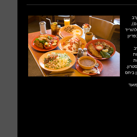
 בקרב
ם),
להוריד
ריון
ב
ת
ת
50 ברמת הטסטוסטרון.
 ביחס
מועד