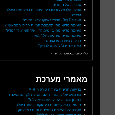
ספרייה של חומרים
סטלה גולדשלג והלוכדים היהודים במלחמת העולם
השנייה
ה- Big Data- הדרך לאסוף עלינו נתונים
טעימת מדע- מהי תסמונת המוות הלילי הפתאומי?
טעימת מדע- מהו ביומימיקרי ואיך הוא עוזר למדע?
טעימת מדע- משימות חלל לנוגה
תרפיה בעזרת פרוטונים
האם זכר יכול להיכנס להריון?
כל הכתבות בטעימות מדע ←
מאמרי מערכת
בדיקות חדשות בעזרת סורק ה-MRI
הורמזיס של קרינה – האם חשיפה לקרינה מייננת
במינון נמוך יכולה להיות בריאה לנו?
תהומות האוקיינוסים העמוקות ביותר בעולם
סקירה על תערוכת הספינות והים במדעטק
האם ריצת מרתון בריאה ללב?