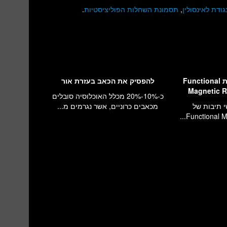
גודת לאינסולין
,
תסמונת השחלות הפוליציסטיות
.
איך עובד fMRI? סריקת Functional
להפסיק את הכאב בעזרת אור
Magnetic 
כ-10%-20% מכלל האוכלוסיה סובלים
fMR, ראשי תיבות של
מכאבים כרוניים, אשר נגרמים מ...
Functional M