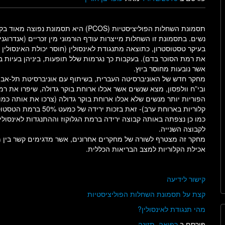
תסמונת השחלות הפוליציסטיות (PCOS) היא תסמונת נפוצה מאוד
נשים. בתסמונת זו השחלות מייצרות עודף הורמוני מין זכריים (אנדרוגני
בעיקר טסטוסטרון, כתוצאה מתנגודת לאינסולין (חוסר יכולת האינסולין 
את רמת הסוכר בדם). בעקבות כך נגרמות שלל תופעות, ביניהן בעיות בפ
אשר נובעות מחוסר ביוץ.
מחקר חדש של האוניברסיטה העברית, בשיתוף עם אוניברסיטת תל-אבי
ובי”ח וולפסון, מצא שנשים אשר אכלו ארוחת בוקר גדולה, שיפרו את רמ
הפוריות יותר מנשים שלא אכלו ארוחת בוקר גדולה (צרכו את אותה כמו
קלוריות בארוחת ערב)- זאת בזכות ירידה של כמעט %
כמו כן נצפתה באותה קבוצה ירידה ברמת הגלוקוז וההתנגדות לאינסולין
לקבוצה השנייה.
מחקר זה מצטרף לשורה של מחקרים אחרונים, אשר מדגימים קשר בין 
אכילת הקלוריות למצב הבריאות הכללית.
קישור לידיעה
קצת על תסמונת השחלות הפוליציסטיות
מהי תנגודת לאינסולין?
פורסם ב
רפואה
,
תזונה
.