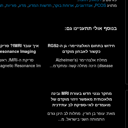
מתויג
PCOS
,
אנדרוגנים
,
ארוחת בוקר
,
חדשות המדע
,
מדע
,
פוריות
,
תנ
בנוסף אולי תתעניינו גם:
חידוש בתחום האלצהיימר- גן ה-RGS2
כקשור לאבחון מוקדם
Resonance Imaging
מחלת אלצהיימר (Alzheimer's
סריקת ה-I
disease) הינה מחלה קשה ומתקדמ...
agnetic Resonance Im...
מחקר גנטי חדש בעזרת MRI ובינה
מלאכותית מאפשר זיהוי מוקדם של
מועמדים לאי-ספיקת לב עתידנית
מאת: עופר בן חורין. מחלות לב הינן גורם
התמותה השני בישראל. מ...