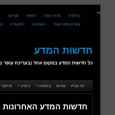
/**
ביולוגיה
מדעי המוח
רפואה
גנטיקה
מ
אקלים ומזג האויר
גיאולוגיה
היסטוריה
הנ
חדשות המדע
כל חדשות המדע במקום אחד (בעריכת עופר בן 
Skip to secondary content
Skip to primary content
Main menu
דף הבית
אודות
ביולוגיה
כימיה
פיזיקה
חדשות המדע האחרונות