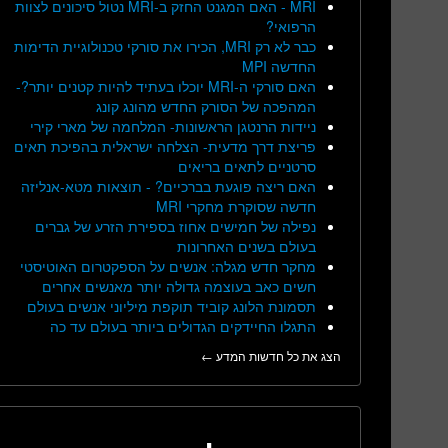
MRI - האם המגנט החזק ב-MRI נטול סיכונים לצוות
הרפואי?
כבר לא רק MRI, הכירו את סורקי טכנולוגיית הדימות
החדשה MPI
האם סורקי ה-MRI יוכלו בעתיד להיות קטנים יותר?-
המהפכה של הסורק החדש מהונג קונג
ניידות הרנטגן הראשונות- המלחמה של מארי קירי
פריצת דרך מדעית- הצלחה ישראלית בהפיכת תאים
סרטניים לתאים בריאים
האם ריצה פוגעת בברכיים? - תוצאות מטא-אנליזה
חדשה שסוקרת מחקרי MRI
נפילה של חמישים אחוז בספירת הזרע של גברים
בעולם בשנים האחרונות
מחקר חדש מגלה: אנשים על הספקטרום האוטיסטי
חשים כאב בעוצמה גדולה יותר מאנשים אחרים
תסמונת הלונג קוביד תוקפת מיליוני אנשים בעולם
התגלו החיידקים הגדולים ביותר בעולם עד כה
הצג את כל חדשות המדע ←