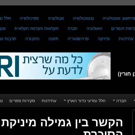
יחשוב וטכנולוגיה
ננוטכנולוגיה
אבולוציה
פסיכולוגיה
חלל ומ
דסת חומרים
זואולוגיה
חברה
חקלאות והנדסה חקלאית
טכנ
עתידנות
פיזיקה
פרהיסטוריה
תזונה
תחבורה
תרבות וש
חורין)
חברה
חלל ומדעי כדור הארץ
עתידנות
סקירות ספרים
טע
הקשר בין גמילה מיניקת
הסוכרת