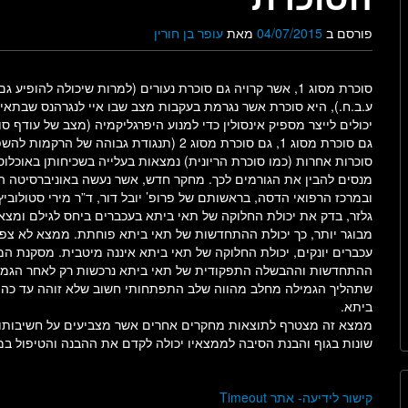
פורסם ב
04/07/2015
מאת
עופר בן חורין
סוכרת מסוג 1, אשר קרויה גם סוכרת נעורים (למרות שיכולה להופיע 
ע.ב.ח.), היא סוכרת אשר נגרמת בעקבות מצב שבו איי לנגרהנס שבתאי
יכולים לייצר מספיק אינסולין כדי למנוע היפרגליקמיה (מצב של עודף סו
גם סוכרת מסוג 1, גם סוכרת מסוג 2 (תנגודת גבוהה של 
סוכרות אחרות (כמו סוכרת הריונית) נמצאות בעלייה בשכיחותן באוכלוס
מנסים להבין את הגורמים לכך. מחקר חדש, אשר נעשה באוניברסיטה ה
ובמרכז הרפואי הדסה, בראשותם של פרופ’ יובל דור, ד”ר מירי סטולוביץ 
גלזר, בדק את יכולת החלוקה של תאי ביתא בעכברים ביחס לגילם ומצא
מבוגר יותר, כך יכולת ההתחדשות של תאי ביתא פוחתת. ממצא לא צפ
עכברים יונקים, יכולת החלוקה של תאי ביתא איננה מיטבית. מסקנת ה
ההתחדשות וההבשלה התפקודית של תאי ביתא נרכשות רק לאחר הגמי
שתהליך הגמילה מחלב מהווה שלב התפתחותי חשוב שלא זוהה עד כה
ביתא.
ממצא זה מצטרף לתוצאות מחקרים אחרים אשר מצביעים על חשיבותו
שונות בגוף והבנת הסיבה לממצאיו יכולה לקדם את ההבנה והטיפול ב
קישור לידיעה- אתר Timeout