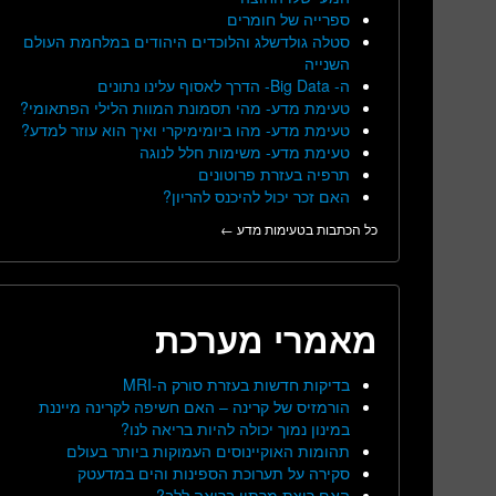
ספרייה של חומרים
סטלה גולדשלג והלוכדים היהודים במלחמת העולם
השנייה
ה- Big Data- הדרך לאסוף עלינו נתונים
טעימת מדע- מהי תסמונת המוות הלילי הפתאומי?
טעימת מדע- מהו ביומימיקרי ואיך הוא עוזר למדע?
טעימת מדע- משימות חלל לנוגה
תרפיה בעזרת פרוטונים
האם זכר יכול להיכנס להריון?
כל הכתבות בטעימות מדע ←
מאמרי מערכת
בדיקות חדשות בעזרת סורק ה-MRI
הורמזיס של קרינה – האם חשיפה לקרינה מייננת
במינון נמוך יכולה להיות בריאה לנו?
תהומות האוקיינוסים העמוקות ביותר בעולם
סקירה על תערוכת הספינות והים במדעטק
האם ריצת מרתון בריאה ללב?