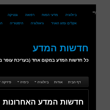
/**
ביולוגיה
מדעי המוח
רפואה
גנטיקה
מ
אקלים ומזג האויר
גיאולוגיה
היסטוריה
הנ
חדשות המדע
כל חדשות המדע במקום אחד (בעריכת עופר בן 
Skip to secondary content
Skip to primary content
Main menu
דף הבית
אודות
ביולוגיה
כימיה
פיזיקה
חדשות המדע האחרונות