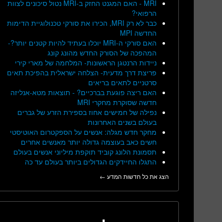
MRI - האם המגנט החזק ב-MRI נטול סיכונים לצוות
הרפואי?
כבר לא רק MRI, הכירו את סורקי טכנולוגיית הדימות
החדשה MPI
האם סורקי ה-MRI יוכלו בעתיד להיות קטנים יותר?-
המהפכה של הסורק החדש מהונג קונג
ניידות הרנטגן הראשונות- המלחמה של מארי קירי
פריצת דרך מדעית- הצלחה ישראלית בהפיכת תאים
סרטניים לתאים בריאים
האם ריצה פוגעת בברכיים? - תוצאות מטא-אנליזה
חדשה שסוקרת מחקרי MRI
נפילה של חמישים אחוז בספירת הזרע של גברים
בעולם בשנים האחרונות
מחקר חדש מגלה: אנשים על הספקטרום האוטיסטי
חשים כאב בעוצמה גדולה יותר מאנשים אחרים
תסמונת הלונג קוביד תוקפת מיליוני אנשים בעולם
התגלו החיידקים הגדולים ביותר בעולם עד כה
הצג את כל חדשות המדע ←