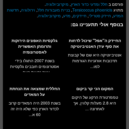
פורסם ב
חלל ומדעי כדור הארץ
,
מיקרוביולוגיה
.
מתויג
Tersicoccus phoenicis
,
בניית מעבורות חלל
,
וירולוגיה
,
חדשות
המדע
,
חיידק סטרילי
,
חיידקים
,
מדע
,
מיקרוביולוגיה
.
בנוסף אולי תתעניינו גם:
החיידק ה"אפל" שיכול לדחות
גלקסיות האפונים הירוקות
את סוף עידן האנטיביוטיקה
ותרומתן האפשרית
לאסטרונומיה
אנטיביוטיקה היא שם של קבוצת
תרכובות אורגניות הגורמות
בשנת 2007 התגלו בידי
למו...
אסטרונומים חובבים גלקסיות
אשר נראות כאפ...
המקום הכי קר ביקום
החללית שמצאה את הנחתת
על המאדים
טמפרטורת הרקע של היקום
היא 2.8 מעלות קלווין, אך
בשנת 2003 היה המאדים קרוב
לאחרונה ...
לכדור הארץ כפי שלא היה זה
60 א...