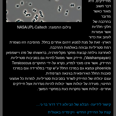
מחיידקים, היא
חלל ומדעי כדור הארץ
דבר חשוב
מאוד כאשר
עתידנות
מדובר
בהרכבה של
סקירות ספרים
חלקי חלליות
צילום התמונה: NASA/JPL-Caltech
אשר אמורות
טעימות מדע
לעזוב את כדור
הארץ- זאת על מנת למנוע זיהום אתרים בחלל. מהסיבה הזו נשמרת
רמת סטריליות גבוהה באולמות ההרכבה.
לאחרונה גילתה קבוצת מחקר מקליפורניה, בראשותו של פרג ויישמפאן
(Vaishampayan), חיידק אשר מסוגל לחיות גם בסביבות סטריליות.
החיידק, אשר אינו מוכר למדע, נקרא על-ידי החוקרים Tersicoccus
phoenicis ונמצא גם במרכז החלל ע”ש קנדי בפלורידה וגם במרכז
סוכנות החלל האירופאית בגינאה הצרפתית.
עצם יכולתו של החיידק לשרוד בסביבות סטריליות, למרות כל אמצעי
החיטוי, מעידה על יכולות אשר יכולות להיות נעדרות אצל חיידקים
אחרים- יכולות אשר נחקרות כעת במחקרי המשך.
קישור לידיעה- הבלוג של הביולוג ד”ר דרור בר-ני…
קצת על החיידק החדש- ויקיפדיה באנגלית