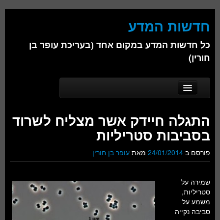
חדשות המדע
כל חדשות המדע במקום אחד (בעריכת עופר בן
חורין)
Skip to secondary content
Skip to primary content
Main menu
דף הבית
התגלה חיידק אשר מצליח לשרוד
אודות
בסביבות סטריליות
ביולוגיה
פורסם ב
24/01/2014
מאת
עופר בן חורין
כימיה
שמירה על
פיזיקה
סטריליות,
משמע על
חברה
סביבה נקייה