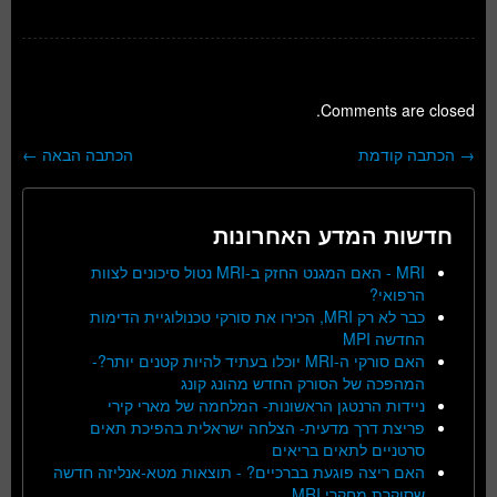
Comments are closed.
→
הכתבה קודמת
הכתבה הבאה
←
ניווט בפוסטים
חדשות המדע האחרונות
MRI - האם המגנט החזק ב-MRI נטול סיכונים לצוות
הרפואי?
כבר לא רק MRI, הכירו את סורקי טכנולוגיית הדימות
החדשה MPI
האם סורקי ה-MRI יוכלו בעתיד להיות קטנים יותר?-
המהפכה של הסורק החדש מהונג קונג
ניידות הרנטגן הראשונות- המלחמה של מארי קירי
פריצת דרך מדעית- הצלחה ישראלית בהפיכת תאים
סרטניים לתאים בריאים
האם ריצה פוגעת בברכיים? - תוצאות מטא-אנליזה חדשה
שסוקרת מחקרי MRI