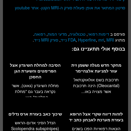
סרטון המתאר את אופן פעולת סורק ה-MRI הקטן- אתר youtube
פורסם ב
דימות רפואי
,
טכנולוגיה
,
מדעי המוח
,
רפואה
.
מתויג
MRI נייד
,
mri
,
Hyperfine
,
FDA
,
סורק MRI נייד
.
בנוסף אולי תתעניינו גם:
מחקר חדש מגלה ששמן זית
הסיבה למחלת השיגדון אצל
עוזר למניעת אלצהיימר
הפרימטים והשערת הגן
החסכן
תרכובת בשם אולאוקנתאל
(Oleocantal) הינה תרכובת
מחלת השיגדון (גאוט), אשר
אשר מצויה באו...
נקראה בעבר גם "מחלת
המלכים" היא...
לזהות דיווח שקרי אצל הרופא
שיכוך כאב בעזרת ארס נדלים
בעזרת מערכת לאבחון כתב יד
הנדל הסיני אדום-הראש
הונאות רפואיות הפכו בשנים
(Scolopendra subspinipes