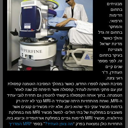
חלל ומדעי כדור הארץ
מבטיחים
בתחום
עתידנות
הדימות
הרפואי,
סקירות ספרים
והמחקר
בתחום זה גדל
טעימות מדע
והולך כאשר
מדינת ישראל
מצטיינת
בעיקר בתחום
זה. לפני מספר
שנים קיים
העתידן, ד”ר
רועי צזנה,
מסיבת השקה לספרו החדש, כאשר במהלך המסיבה הוטמנה קפסולת
זמן עם פתקי תחזיות לעתיד, קפסולה אשר תיפתח 20 שנה לאחר
הטמנתה. בתוך אותה הקפסולה ביקשתי להטמין גם תחזית לגבי עתיד
ה-MRI, ואחת מהתחזיות היתה שבעתיד ה-MRI כבר לא יהיה רק
בדמות מכשיר ענקי כפי שהוא כיום, אלא יהיו מכשירים קטנים אשר
משובצים במחלקות של בתי חולים- למשל מכשיר MRI מוח במחלקת
נוירולוגיה, מכשיר MRI לדימות גפיים במחלקת אורתופדיה וכיוצא בזה.
התחזיות כולן נמצאות בפרק “
מה צופן העתיד?
” בספר “
MRI המדריך