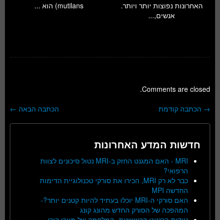
האחרונות נפוצות יותר ויותר.
mutilans) הוא ...
אנשים,...
Comments are closed.
→
הכתבה קודמת
הכתבה הבאה
←
ניווט בפוסטים
חדשות המדע האחרונות
MRI - האם המגנט החזק ב-MRI נטול סיכונים לצוות
הרפואי?
כבר לא רק MRI, הכירו את סורקי טכנולוגיית הדימות
החדשה MPI
האם סורקי ה-MRI יוכלו בעתיד להיות קטנים יותר?-
המהפכה של הסורק החדש מהונג קונג
ניידות הרנטגן הראשונות- המלחמה של מארי קירי