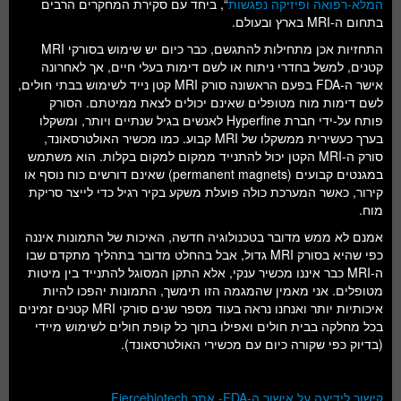
המלא-רפואה ופיזיקה נפגשות
“, ביחד עם סקירת המחקרים הרבים
בתחום ה-MRI בארץ ובעולם.
התחזיות אכן מתחילות להתגשם, כבר כיום יש שימוש בסורקי MRI
קטנים, למשל בחדרי ניתוח או לשם דימות בעלי חיים, אך לאחרונה
אישר ה-FDA בפעם הראשונה סורק MRI קטן נייד לשימוש בבתי חולים,
לשם דימות מוח מטופלים שאינם יכולים לצאת ממיטתם. הסורק
פותח על-ידי חברת Hyperfine לאנשים בגיל שנתיים ויותר, ומשקלו
בערך כעשירית ממשקלו של MRI קבוע. כמו מכשיר האולטרסאונד,
סורק ה-MRI הקטן יכול להתנייד ממקום למקום בקלות. הוא משתמש
במגנטים קבועים (permanent magnets) שאינם דורשים כוח נוסף או
קירור, כאשר המערכת כולה פועלת משקע בקיר רגיל כדי לייצר סריקת
מוח.
אמנם לא ממש מדובר בטכנולוגיה חדשה, האיכות של התמונות איננה
כפי שהיא בסורק MRI גדול, אבל בהחלט מדובר בתהליך מתקדם שבו
ה-MRI כבר איננו מכשיר ענקי, אלא התקן המסוגל להתנייד בין מיטות
מטופלים. אני מאמין שהמגמה הזו תימשך, התמונות יהפכו להיות
איכותיות יותר ואנחנו נראה בעוד מספר שנים סורקי MRI קטנים זמינים
בכל מחלקה בבית חולים ואפילו בתוך כל קופת חולים לשימוש מיידי
(בדיוק כפי שקורה כיום עם מכשירי האולטרסאונד).
קישור לידיעה על אישור ה-FDA- אתר Fiercebiotech