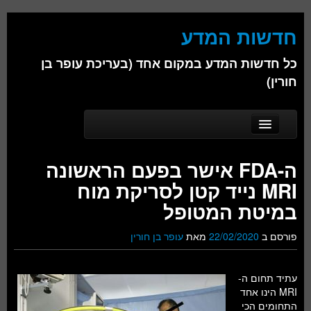
חדשות המדע
כל חדשות המדע במקום אחד (בעריכת עופר בן
חורין)
Skip to secondary content
Skip to primary content
Main menu
דף הבית
ה-FDA אישר בפעם הראשונה
אודות
MRI נייד קטן לסריקת מוח
ביולוגיה
במיטת המטופל
כימיה
פורסם ב
22/02/2020
מאת
עופר בן חורין
פיזיקה
עתיד תחום ה-
חברה
MRI הינו אחד
התחומים הכי