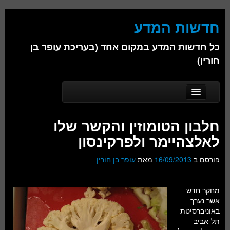
חדשות המדע
כל חדשות המדע במקום אחד (בעריכת עופר בן
חורין)
Skip to secondary content
Skip to primary content
Main menu
דף הבית
חלבון הטומוזין והקשר שלו
אודות
לאלצהיימר ולפרקינסון
ביולוגיה
פורסם ב
16/09/2013
מאת
עופר בן חורין
כימיה
מחקר חדש
פיזיקה
אשר נערך
באוניברסיטת
חברה
תל-אביב