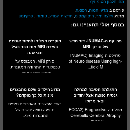
מהו חלבון הטומוזין?
פורסם ב
מדעי המוח
,
רפואה
.
מתויג
אלצהיימר
,
היפוקמפוס
,
חדשות המדע
,
טומוזין
,
פרקינסון
.
בנוסף אולי תתעניינו גם:
פרויקט ה-INUMAC- דור חדש
חוקרים הצליחו לחזות אוטיזם
של סורקי MRI
בעזרת MRI מוח כבר בגיל
חצי שנה
פרויקט ה-INUMAC) Imaging
of Neuro disease Using high-
סורק MRI, המבוסס על
field M...
טכנולוגיית התהודה המגנטית,
מספק מאז המצא...
התגלתה הסיבה למחלה
מדוע הילדים שלנו מתבגרים
גנטית נפוצה אצל יהודים
מינית כל כך מוקדם?
יוצאי מרוקו
בשני העשורים האחרונים נצפית
מחלת ה-PCCA2) Progressive
תופעה חוצה יבשות של
Cerebello Cerebral Atrophy
התבגרות מיני...
type 2)...