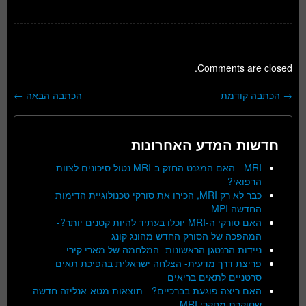
Comments are closed.
→
הכתבה קודמת
הכתבה הבאה
←
ניווט בפוסטים
חדשות המדע האחרונות
MRI - האם המגנט החזק ב-MRI נטול סיכונים לצוות
הרפואי?
כבר לא רק MRI, הכירו את סורקי טכנולוגיית הדימות
החדשה MPI
האם סורקי ה-MRI יוכלו בעתיד להיות קטנים יותר?-
המהפכה של הסורק החדש מהונג קונג
ניידות הרנטגן הראשונות- המלחמה של מארי קירי
פריצת דרך מדעית- הצלחה ישראלית בהפיכת תאים
סרטניים לתאים בריאים
האם ריצה פוגעת בברכיים? - תוצאות מטא-אנליזה חדשה
שסוקרת מחקרי MRI