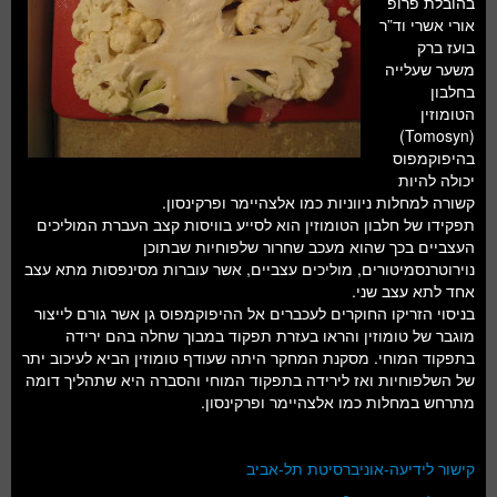
בהובלת פרופ’
חלל ומדעי כדור הארץ
אורי אשרי וד”ר
בועז ברק
עתידנות
משער שעלייה
בחלבון
סקירות ספרים
הטומוזין
(Tomosyn)
טעימות מדע
בהיפוקמפוס
יכולה להיות
קשורה למחלות ניווניות כמו אלצהיימר ופרקינסון.
תפקידו של חלבון הטומוזין הוא לסייע בוויסות קצב העברת המוליכים
העצביים בכך שהוא מעכב שחרור שלפוחיות שבתוכן
נוירוטרנסמיטורים, מוליכים עצביים, אשר עוברות מסינפסות מתא עצב
אחד לתא עצב שני.
בניסוי הזריקו החוקרים לעכברים אל ההיפוקמפוס גן אשר גורם לייצור
מוגבר של טומוזין והראו בעזרת תפקוד במבוך שחלה בהם ירידה
בתפקוד המוחי. מסקנת המחקר היתה שעודף טומוזין הביא לעיכוב יתר
של השלפוחיות ואז לירידה בתפקוד המוחי והסברה היא שתהליך דומה
מתרחש במחלות כמו אלצהיימר ופרקינסון.
קישור לידיעה-אוניברסיטת תל-אביב