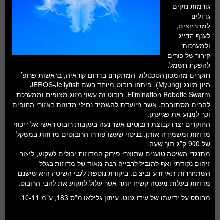
חלל ומדעי כדור הארץ
גורמות נזקים
גדולים
עתידנות
למתרחצים,
לענף הדייג
סקירות ספרים
ולמערכות
קירור של כורים
טעימות מדע
להפקת חשמל.
חוקרים מהמכון הטכנולוגי המתקדם בדרום קוראיה, בראשות פרופ’
היון מיונג (Myung), פיתחו רובוט מיוחד בשם JEROS-Jellyfish
Elimination Robotic Swarm. רובוט זה עשוי מזוג מצופים וממערכת
להבים מסתובבת, אשר מיועדת להשמיד נחילי מדוזות באזורי החופים
וכך למנוע את פגיעתן.
החוקרים יצרו קבוצת רובוטים אשר נעה בעקבות רובוט ראשי אל ריכוזי
מדוזות ומשמידה אותן. בניסוי שעשו פוררו הרובוטים מדוזות במשקל
של 900 ק”ג תוך שעה.
מתנגדי השיטה טוענים שתוצרי פירוק המדוזות יכולים לשקוע, ליצור
זיהום נקודתי ואף להוביל לרבייה רבה מאוד של מדוזות בגלל
השתחררות תאי זרע וביצים. ביקורת נוספת לגבי השיטה היא שישנם
מדוזות בעלות מעטה קשיח יותר אשר עלול לתקוע את להבי הרובוט.
מבוסס על ידיעתו של עידו גנוט, עיתון גלילאו מ”ס 183, ע”מ 10-11.