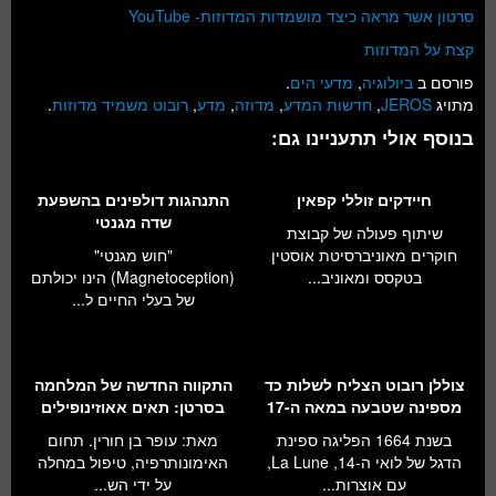
סרטון אשר מראה כיצד מושמדות המדוזות- YouTube
קצת על המדוזות
פורסם ב
ביולוגיה
,
מדעי הים
.
מתויג
JEROS
,
חדשות המדע
,
מדוזה
,
מדע
,
רובוט משמיד מדוזות
.
בנוסף אולי תתעניינו גם:
חיידקים זוללי קפאין
התנהגות דולפינים בהשפעת
שדה מגנטי
שיתוף פעולה של קבוצת
חוקרים מאוניברסיטת אוסטין
"חוש מגנטי"
בטקסס ומאוניב...
(Magnetoception) הינו יכולתם
של בעלי החיים ל...
צוללן רובוט הצליח לשלות כד
התקווה החדשה של המלחמה
מספינה שטבעה במאה ה-17
בסרטן: תאים אאוזינופילים
בשנת 1664 הפליגה ספינת
מאת: עופר בן חורין. תחום
הדגל של לואי ה-14, La Lune,
האימונותרפיה, טיפול במחלה
עם אוצרות...
על ידי הש...