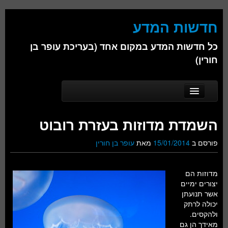
חדשות המדע
כל חדשות המדע במקום אחד (בעריכת עופר בן
חורין)
Skip to secondary content
Skip to primary content
Main menu
דף הבית
השמדת מדוזות בעזרת רובוט
אודות
פורסם ב
15/01/2014
מאת
עופר בן חורין
ביולוגיה
כימיה
מדוזות הם
יצורים ימיים
פיזיקה
אשר תנועתן
יכולה לרתק
חברה
ולהקסים.
מאידך הן גם