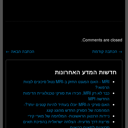
Comments are closed.
→
הכתבה קודמת
הכתבה הבאה
←
ניווט בפוסטים
חדשות המדע האחרונות
MRI - האם המגנט החזק ב-MRI נטול סיכונים לצוות
הרפואי?
כבר לא רק MRI, הכירו את סורקי טכנולוגיית הדימות
החדשה MPI
האם סורקי ה-MRI יוכלו בעתיד להיות קטנים יותר?-
המהפכה של הסורק החדש מהונג קונג
ניידות הרנטגן הראשונות- המלחמה של מארי קירי
פריצת דרך מדעית- הצלחה ישראלית בהפיכת תאים
סרטניים לתאים בריאים