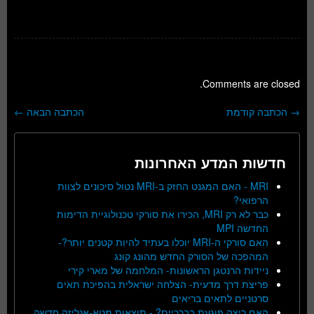
Comments are closed.
→
הכתבה קודמת
הכתבה הבאה
←
ניווט בפוסטים
חדשות המדע האחרונות
MRI - האם המגנט החזק ב-MRI נטול סיכונים לצוות
הרפואי?
כבר לא רק MRI, הכירו את סורקי טכנולוגיית הדימות
החדשה MPI
האם סורקי ה-MRI יוכלו בעתיד להיות קטנים יותר?-
המהפכה של הסורק החדש מהונג קונג
ניידות הרנטגן הראשונות- המלחמה של מארי קירי
פריצת דרך מדעית- הצלחה ישראלית בהפיכת תאים
סרטניים לתאים בריאים
האם ריצה פוגעת בברכיים? - תוצאות מטא-אנליזה חדשה