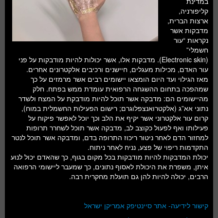
במדינת
חלל ומדעי כדור הארץ
קליפורניה,
ארצות הברית,
עתידנות
מדבקות אשר
נקראות “עור
סקירות ספרים
חשמלי”
(Electronic skin). מדבקות אלו, אשר יכולות להיות מודבקות על פני
טעימות מדע
עור האדם, מכילות מעגלים, חיישנים ורכיבים אלקטרונים אחרים.
מאז הגילוי ועד היום הומצאו יישומים רבים אשר מרמזים על כך
שמהפכה בתחום ההשגחה הרפואית עומדת ממש בפתח. חלק
מהיישומים הם: מדבקה אשר תוכל להיות מודבקת על המצח ולשדר
נתוני אא”ג (אלקטרואנצפלוגרם; רישום הפעילות החשמלית במוח),
קרום עור אלקטרוני אשר יקיף את הלב וכך יוכל לאפשר פיקוח על
פעילותו ואף לפעול כקוצב לב, מדבקה אשר תוכל לשחרר תרופות
למחזור הדם לאחר ניטור ריכוז התרופה בדם, ומדבקה אשר תוכל לנטר
התקדמות ריפוי של פצע, נניח לאחר ניתוח.
יכולת המדבקות להיות מודבקות בכל מקום בגוף, כך שהאדם יכול לנוע
איתן, משפרת את היכולת לאסוף נתונים, כך שמעבר ליישומי הרפואה
הרבים, יכולה להיות להן גם תועלת מחקרית רבה.
קישור לידיעה- אתר סיינטיפק אמריקן ישראל