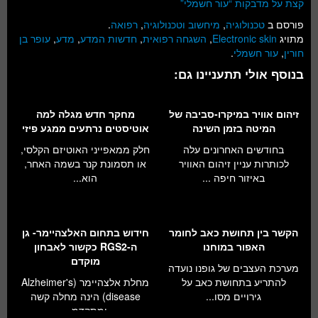
קצת על מדבקות “עור חשמלי”
פורסם ב
טכנולוגיה
,
מיחשוב וטכנולוגיה
,
רפואה
.
מתויג
Electronic skin
,
השגחה רפואית
,
חדשות המדע
,
מדע
,
עופר בן
חורין
,
עור חשמלי
.
בנוסף אולי תתעניינו גם:
זיהום אוויר במיקרו-סביבה של
מחקר חדש מגלה למה
המיטה בזמן השינה
אוטיסטים נרתעים ממגע פיזי
בחודשים האחרונים עלה
חלק ממאפייני האוטיזם הקלסי,
לכותרות עניין זיהום האוויר
או תסמונת קנר בשמה האחר,
באיזור חיפה ...
הוא...
הקשר בין תחושת כאב לחומר
חידוש בתחום האלצהיימר- גן
האפור במוחנו
ה-RGS2 כקשור לאבחון
מוקדם
מערכת העצבים של גופנו נועדה
להתריע בתחושת כאב על
מחלת אלצהיימר (Alzheimer's
גירויים מסו...
disease) הינה מחלה קשה
ומתקדמ...