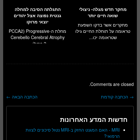
מחקר חדש מגלה- ניצולי
התגלתה הסיבה למחלה
שואה חיים יותר
גנטית נפוצה אצל יהודים
יוצאי מרוקו
מחקרים אשר בדקו השפעת
טראומה על תוחלת החיים גילו
מחלת ה-PCCA2) Progressive
שטראומה יכו...
Cerebello Cerebral Atrophy
type 2)...
Comments are closed.
→
הכתבה קודמת
הכתבה הבאה
←
ניווט בפוסטים
חדשות המדע האחרונות
MRI - האם המגנט החזק ב-MRI נטול סיכונים לצוות
הרפואי?