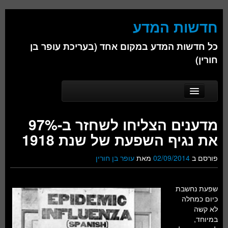
חדשות המדע
כל חדשות המדע במקום אחד (בעריכת עופר בן
חורין)
Skip to secondary content
Skip to primary content
Main menu
דף הבית
מדענים הצליחו לשחזר ב-97%
אודות
את נגיף השפעת של שנת 1918
ביולוגיה
פורסם ב
02/09/2014
מאת
עופר בן חורין
כימיה
שפעת נחשבת
פיזיקה
כיום כמחלה
לא קשה
חברה
במיוחד,