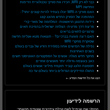
כבר לא רק MRI, הכירו את סורקי טכנולוגיית הדימות
החדשה MPI
האם סורקי ה-MRI יוכלו בעתיד להיות קטנים יותר?-
המהפכה של הסורק החדש מהונג קונג
ניידות הרנטגן הראשונות- המלחמה של מארי קירי
פריצת דרך מדעית- הצלחה ישראלית בהפיכת תאים
סרטניים לתאים בריאים
האם ריצה פוגעת בברכיים? - תוצאות מטא-אנליזה חדשה
שסוקרת מחקרי MRI
נפילה של חמישים אחוז בספירת הזרע של גברים בעולם
בשנים האחרונות
מחקר חדש מגלה: אנשים על הספקטרום האוטיסטי חשים
כאב בעוצמה גדולה יותר מאנשים אחרים
תסמונת הלונג קוביד תוקפת מיליוני אנשים בעולם
התגלו החיידקים הגדולים ביותר בעולם עד כה
הצג את כל חדשות המדע ←
הרשמה לידיעון
הכנס/י שם ואימייל לשם קבלת עידכונים שוטפים מהאתר: