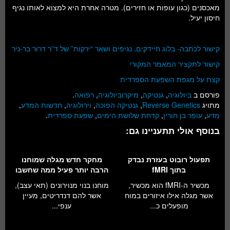
מאכסנים (כגון עופות או חזירים). מטרה אחרת היא למצוא לאותו נגיף
חיסון יעיל.
קישור לכתבה- בלוג חיידקים, נגיפים ושאר “ירקות” של ד”ר דרור בר-ניר
קישור לתקציר המאמר המקורי
קצת על מגפת השפעת הספרדית
פורסם ב
ביולוגיה
,
גנטיקה
,
מיקרוביולוגיה
,
רפואה
.
מתויג
Reverse Genetics
,
גנטיקה הפוכה
,
וירולוגיה
,
חדשות המדע
,
מדע
,
עופר בן חורין
,
קדחת שלושת הימים
,
שפעת ספרדית
.
בנוסף אולי תתעניינו גם:
תפעול רובוט בעזרת נבדק
מחקר חדש מגלה שמוחנו
בתוך fMRI
הרבה יותר פעיל ממה שחשבו
מכשיר ה-fMRI הוא מכשיר,
מוחנו בנוי מנוירונים (תאי עצב),
אשר מגלה אילו איזורים במוח
אשר להם דנדריטים, מעיין
מופעלים כ...
ענפי...