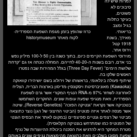
למרות שיש לה
חלל ומדעי כדור הארץ
סיבוכים לא
פשוטים,
עתידנות
בעיקר כתלות
בגיל ומצב
סקירות ספרים
כרוז שהופץ בזמן מגפת השפעת הספרדית-
בריאותי.
לקוח מאתר historymuseum
מאידך, בשנת
טעימות מדע
1918 קטל
וירוס אחר,
מוירוסי השפעת הקיימים כיום, בתוך כשנה בין 50 ל-100 מיליון נפש
בני אדם, רובם בשנות ה-40-20 לחייהם. המחלה כונתה אז גם “קדחת
שלושת הימים” (Three Day Fever) בגלל המהירות שבה נפטרו
האנשים שלקו בה.
שיתוף פעולה בינלאומי, בראשותו של וירולוג בשם יושיהירו קוואוקה
(Kawaoka) מאוניברסיטת ויסקונסין-מדיסון בארצות הברית, הצליח
לאחרונה לשחזר 97% מ-RNA הנגיף המקורי אשר גרם לשפעת
הספרדית, וזאת מנגיפי שפעת עופות שונים. החוקרים השתמשו
בטכניקה אשר נקראת “גנטיקה הפוכה” (Reverse Genetics), שיטה
אשר מנסה לאתר איזה פנוטיפ (הביטוי החיצוני של הגן) נוצר כתוצאה
מביטוי של רצפים גנטיים ספיצפיים (במקום לאתר את הבסיס הגנטי
של הפנוטיפ כמו שמתרחש בגנטיקה הקלאסית).
מטרת המחקר היא להדגיש את הסכנה ביכולת ההיווצרות של נגיף
שפעת מסוכן בשלבים וזאת כתוצאה מהימצאות נגיפים שונים באותם