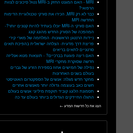
MRI - האם המגנט החזק ב-MRI נטול סיכונים לצוות
הרפואי?
כבר לא רק MRI, הכירו את סורקי טכנולוגיית הדימות
החדשה MPI
האם סורקי ה-MRI יוכלו בעתיד להיות קטנים יותר?-
המהפכה של הסורק החדש מהונג קונג
ניידות הרנטגן הראשונות- המלחמה של מארי קירי
פריצת דרך מדעית- הצלחה ישראלית בהפיכת תאים
סרטניים לתאים בריאים
האם ריצה פוגעת בברכיים? - תוצאות מטא-אנליזה
חדשה שסוקרת מחקרי MRI
נפילה של חמישים אחוז בספירת הזרע של גברים
בעולם בשנים האחרונות
מחקר חדש מגלה: אנשים על הספקטרום האוטיסטי
חשים כאב בעוצמה גדולה יותר מאנשים אחרים
תסמונת הלונג קוביד תוקפת מיליוני אנשים בעולם
התגלו החיידקים הגדולים ביותר בעולם עד כה
הצג את כל חדשות המדע ←