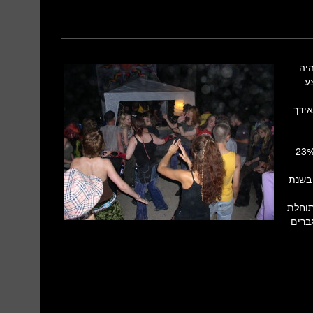
יה
ע
יליון נפש, מאידך
ל האוכלוסייה יהיו יהודים, בעוד האוכלוסייה הערבית תהייה 23%
ור הפריון של נשים בישראל, שכיום הוא עומד על 2.94, ירד ל-2.75 בשנת
-79.7 שנים עד ל-84.8 ואילו תוחלת
ה אצל גברים