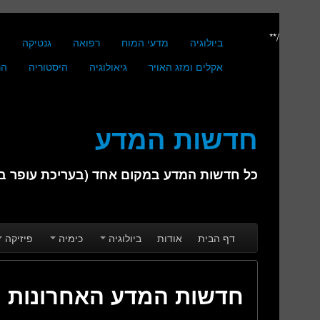
/**
ביולוגיה
מדעי המוח
רפואה
גנטיקה
מ
אקלים ומזג האויר
גיאולוגיה
היסטוריה
הנ
חדשות המדע
כל חדשות המדע במקום אחד (בעריכת עופר בן 
Skip to secondary content
Skip to primary content
Main menu
דף הבית
אודות
ביולוגיה
כימיה
פיזיקה
חדשות המדע האחרונות