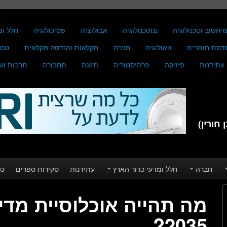
יחשוב וטכנולוגיה
ננוטכנולוגיה
אבולוציה
פסיכולוגיה
חלל ומ
דסת חומרים
זואולוגיה
חברה
חקלאות והנדסה חקלאית
טכנ
עתידנות
פיזיקה
פרהיסטוריה
תזונה
תחבורה
תרבות וש
חורין)
חברה
חלל ומדעי כדור הארץ
עתידנות
סקירות ספרים
טע
מה תהייה אוכלוסיית מד
2035?