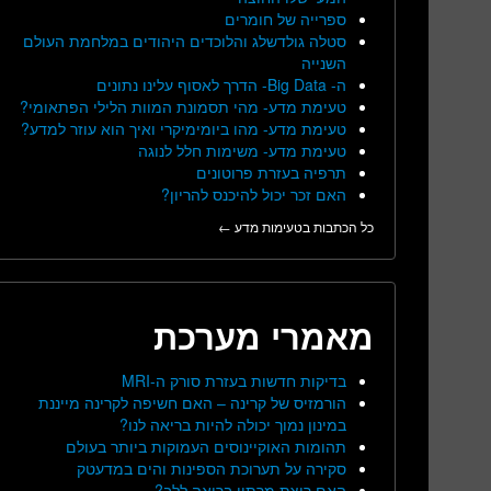
ספרייה של חומרים
סטלה גולדשלג והלוכדים היהודים במלחמת העולם
השנייה
ה- Big Data- הדרך לאסוף עלינו נתונים
טעימת מדע- מהי תסמונת המוות הלילי הפתאומי?
טעימת מדע- מהו ביומימיקרי ואיך הוא עוזר למדע?
טעימת מדע- משימות חלל לנוגה
תרפיה בעזרת פרוטונים
האם זכר יכול להיכנס להריון?
כל הכתבות בטעימות מדע ←
מאמרי מערכת
בדיקות חדשות בעזרת סורק ה-MRI
הורמזיס של קרינה – האם חשיפה לקרינה מייננת
במינון נמוך יכולה להיות בריאה לנו?
תהומות האוקיינוסים העמוקות ביותר בעולם
סקירה על תערוכת הספינות והים במדעטק
האם ריצת מרתון בריאה ללב?