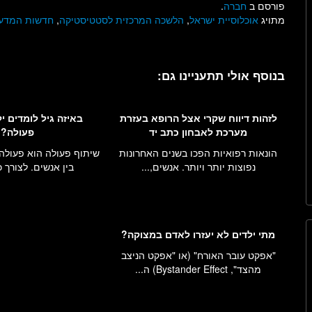
פורסם ב
חברה
.
מתויג
אוכלוסיית ישראל
,
הלשכה המרכזית לסטטיסטיקה
,
חדשות המדע
בנוסף אולי תתעניינו גם:
לזהות דיווח שקרי אצל הרופא בעזרת
באיזה גיל לומדים י
מערכת לאבחון כתב יד
פעולה?
הונאות רפואיות הפכו בשנים האחרונות
שיתוף פעולה הוא פעולה
נפוצות יותר ויותר. אנשים,...
בין אנשים. לצורך כך
מתי ילדים לא יעזרו לאדם במצוקה?
"אפקט עובר האורח" (או "אפקט הניצב
מהצד", Bystander Effect) ה...