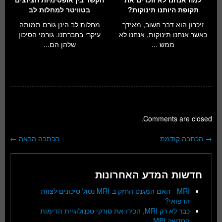
תקופת היותנו תינוקות?
בטוויטר למחלות לב
זיכרון הוא דבר חשוב, מאידך
מחלות לב הינן גורם תמותה
כאשר אנחנו תינוקות, אנחנו לא
עיקרי בחברתנו. גורמי הסיכון
ממש ...
שלהן הם...
Comments are closed.
→
הכתבה קודמת
הכתבה הבאה
←
ניווט בפוסטים
חדשות המדע האחרונות
MRI - האם המגנט החזק ב-MRI נטול סיכונים לצוות
הרפואי?
כבר לא רק MRI, הכירו את סורקי טכנולוגיית הדימות
החדשה MPI