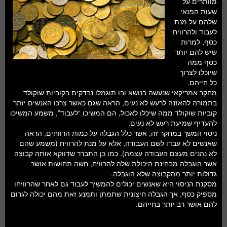
מוותרים על
חלל ומדעי כדור הארץ
שעות הפנאי
שלהם על מנת
עתידנות
לעבוד ולהרוויח
כסף, למרות
סקירות ספרים
שיש להם יותר
כסף ממה
טעימות מדע
שיוכלו לצרוך
כל חייהם.
מחקר אמריקאי שנעשה בנושא ובו תוגמלו נבדקים בקוביות שוקולד
בתמורה להאזנה לרעש לא נעים, הראה שגם כאשר צרכו האנשים יותר
קוביות שוקולד ממה שיכלו לאכול, הם המשיכו “לעבוד”, משמע המשיכו
להעדיף שמיעת רעש לא נעים.
ניסוי המשך במחקר זה, אשר כלל הגבלה על כמות הרווחים, הראה
שאנשים לא עבדו לשם העבודה, אלא על מנת להרוויח (משמע שהם
לא נהנים מעצם העבודה עצמה). כמו כן התברר שדווקא אותה קבוצה
אשר הוגבלה מבחינת היכולת שלה להרוויח, חשה תחושות אושר
גדולות יותר מהקבוצה שלא הוגבלה.
מסקנת הניסוי היא שאנשים יכולים להמשיך לעבוד גם לאחר שהרוויחו
מספיק כסף, אך הגבלה חיצונית שתמתן ותמנע זאת מהם יכולה לגרום
להם אושר רב יותר בחייהם.