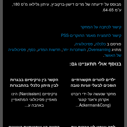
מבוסס על ידיעתה של מרים דישון-ברקוביץ, עיתון גלילאו מ”ס 180,
ע”מ 64-65.
קישור לכתבה על המחקר
קישור לתמצית מאמר החוקרים-PSS
פורסם ב
כלכלה
,
פסיכולוגיה
.
מתויג
Overearning
,
השתכרות יתר
,
חדשות המדע
,
כסף
,
פסיכולוגיה
של האושר
.
בנוסף אולי תתעניינו גם:
ילדים להורים תקשורתיים
הקשר בין נרקיסיזם בבגרות
הופכים לבעלי זוגיות טובה
לבין מיתון כלכלי בהתבגרות
מחקר שנעשה על-ידי רוברט
נרקיסיזם (Narcissism) הינו
אקרמן וראנד קונגר
מאפיין פסיכולוגי המתאפיין
(Ackerman&Cong...
באהבה ע...
למה אנחנו לא זוכרים את
הקשר בין אופטימיות הציוצים