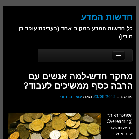
חדשות המדע
כל חדשות המדע במקום אחד (בעריכת עופר בן
חורין)
Skip to secondary content
Skip to primary content
Main menu
דף הבית
מחקר חדש-למה אנשים עם
אודות
הרבה כסף ממשיכים לעבוד?
ביולוגיה
פורסם ב
23/08/2013
מאת
עופר בן חורין
כימיה
השתכרות-יתר
פיזיקה
(Overearning
) היא תופעה
חברה
שבה אנשים