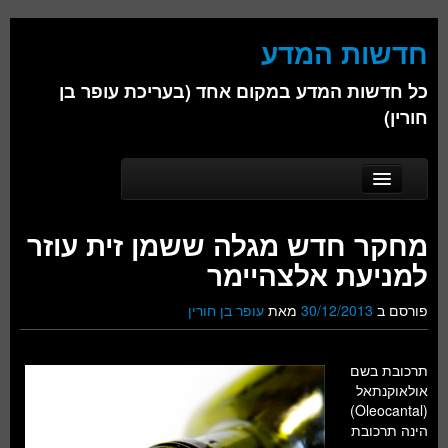
חדשות המדע
כל חדשות המדע במקום אחד (בעריכת עופר בן
חורין)
Skip to secondary content
Skip to primary content
Main menu
דף הבית
מחקר חדש מגלה ששמן זית עוזר
אודות
למניעת אלצהיימר
ביולוגיה
פורסם ב
30/12/2013
מאת
עופר בן חורין
כימיה
תרכובת בשם
פיזיקה
אולאוקנתאל
(Oleocantal)
חברה
הינה תרכובת