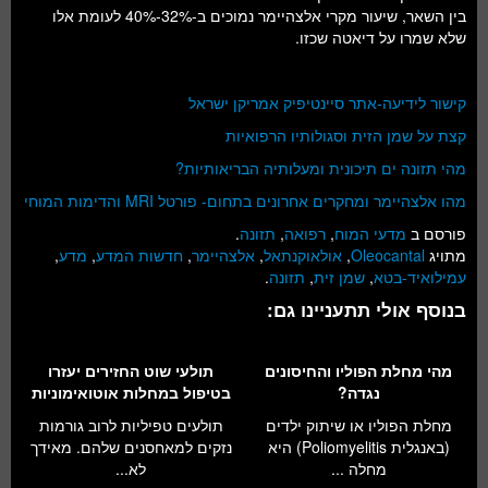
בין השאר, שיעור מקרי אלצהיימר נמוכים ב-32%-40% לעומת אלו
שלא שמרו על דיאטה שכזו.
קישור לידיעה-אתר סיינטיפיק אמריקן ישראל
קצת על שמן הזית וסגולותיו הרפואיות
מהי תזונה ים תיכונית ומעלותיה הבריאותיות?
מהו אלצהיימר ומחקרים אחרונים בתחום- פורטל MRI והדימות המוחי
פורסם ב
מדעי המוח
,
רפואה
,
תזונה
.
מתויג
Oleocantal
,
אולאוקנתאל
,
אלצהיימר
,
חדשות המדע
,
מדע
,
עמילואיד-בטא
,
שמן זית
,
תזונה
.
בנוסף אולי תתעניינו גם:
מהי מחלת הפוליו והחיסונים
תולעי שוט החזירים יעזרו
נגדה?
בטיפול במחלות אוטואימוניות
מחלת הפוליו או שיתוק ילדים
תולעים טפיליות לרוב גורמות
(באנגלית Poliomyelitis) היא
נזקים למאחסנים שלהם. מאידך
מחלה ...
לא...