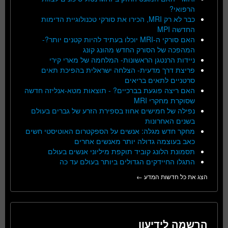
הרפואי?
כבר לא רק MRI, הכירו את סורקי טכנולוגיית הדימות
החדשה MPI
האם סורקי ה-MRI יוכלו בעתיד להיות קטנים יותר?-
המהפכה של הסורק החדש מהונג קונג
ניידות הרנטגן הראשונות- המלחמה של מארי קירי
פריצת דרך מדעית- הצלחה ישראלית בהפיכת תאים
סרטניים לתאים בריאים
האם ריצה פוגעת בברכיים? - תוצאות מטא-אנליזה חדשה
שסוקרת מחקרי MRI
נפילה של חמישים אחוז בספירת הזרע של גברים בעולם
בשנים האחרונות
מחקר חדש מגלה: אנשים על הספקטרום האוטיסטי חשים
כאב בעוצמה גדולה יותר מאנשים אחרים
תסמונת הלונג קוביד תוקפת מיליוני אנשים בעולם
התגלו החיידקים הגדולים ביותר בעולם עד כה
הצג את כל חדשות המדע ←
הרשמה לידיעון