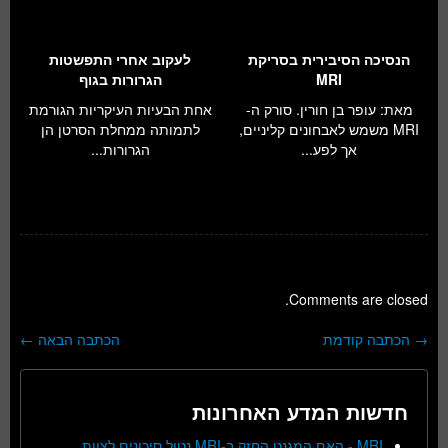
הנסיכה הסיבירית בסריקת
לעקוב אחרי התפשטות
MRI
הגרורות בגוף
מאת: עופר בן חורין. סורק ה-
אחת הבעיות העיקריות הגורמת
MRI משמש לאבחונים קליניים,
לתמותה ממחלת הסרטן הן
אך לפע...
הגרורות...
Comments are closed.
→
הכתבה קודמת
הכתבה הבאה
←
ניווט בפוסטים
חדשות המדע האחרונות
MRI - האם המגנט החזק ב-MRI נטול סיכונים לצוות