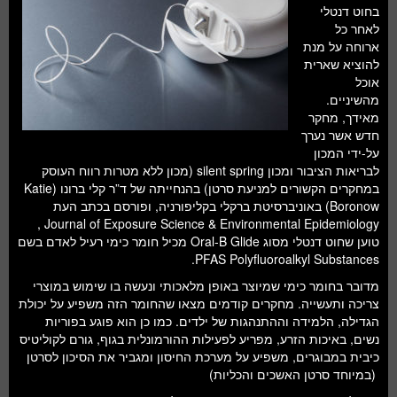
חלל ומדעי כדור הארץ
בחוט דנטלי
לאחר כל
עתידנות
ארוחה על מנת
להוציא שארית
סקירות ספרים
אוכל
מהשיניים.
טעימות מדע
מאידך, מחקר
חדש אשר נערך
על-ידי המכון
לבריאות הציבור ומכון silent spring (מכון ללא מטרות רווח העוסק
במחקרים הקשורים למניעת סרטן) בהנחייתה של ד”ר קלי ברונו (Katie
Boronow) באוניברסיטת ברקלי בקליפורניה, ופורסם בכתב העת
Journal of Exposure Science & Environmental Epidemiology ,
טוען שחוט דנטלי מסוג Oral-B Glide מכיל חומר כימי רעיל לאדם בשם
PFAS Polyfluoroalkyl Substances.
מדובר בחומר כימי שמיוצר באופן מלאכותי ונעשה בו שימוש במוצרי
צריכה ותעשייה. מחקרים קודמים מצאו שהחומר הזה משפיע על יכולת
הגדילה, הלמידה וההתנהגות של ילדים. כמו כן הוא פוגע בפוריות
נשים, באיכות הזרע, מפריע לפעילות ההורמונלית בגוף, גורם לקוליטיס
כיבית במבוגרים, משפיע על מערכת החיסון ומגביר את הסיכון לסרטן
(במיוחד סרטן האשכים והכליות)