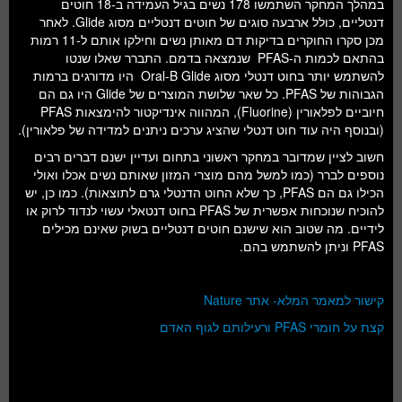
במהלך המחקר השתמשו 178 נשים בגיל העמידה ב-18 חוטים
דנטליים, כולל ארבעה סוגים של חוטים דנטליים מסוג Glide. לאחר
מכן סקרו החוקרים בדיקות דם מאותן נשים וחילקו אותם ל-11 רמות
בהתאם לכמות ה-PFAS שנמצאה בדמם. התברר שאלו שנטו
להשתמש יותר בחוט דנטלי מסוג Oral-B Glide היו מדורגים ברמות
הגבוהות של PFAS. כל שאר שלושת המוצרים של Glide היו גם הם
חיוביים לפלאורין (Fluorine), המהווה אינדיקטור להימצאות PFAS
(ובנוסף היה עוד חוט דנטלי שהציג ערכים ניתנים למדידה של פלאורין).
חשוב לציין שמדובר במחקר ראשוני בתחום ועדיין ישנם דברים רבים
נוספים לברר (כמו למשל מהם מוצרי המזון שאותם נשים אכלו ואולי
הכילו גם הם PFAS, כך שלא החוט הדנטלי גרם לתוצאות). כמו כן, יש
להוכיח שנוכחות אפשרית של PFAS בחוט דנטאלי עשוי לנדוד לרוק או
לידיים. מה שטוב הוא שישנם חוטים דנטליים בשוק שאינם מכילים
PFAS וניתן להשתמש בהם.
קישור למאמר המלא- אתר Nature
קצת על חומרי PFAS ורעילותם לגוף האדם