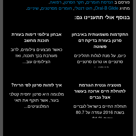
פורסם ב
הנדסת חומרים
,
חקר הסרטן
,
רפואה
.
מתויג
Oral-B Glide
,
חוט דנטלי
,
חומרים מסרטנים
,
שיניים
.
בנוסף אולי תתעניינו גם:
התקדמות משמעותית באיבחון
אבחון צילומי דימות בעזרת
סרטן בעזרת בדיקת דם
תוכנת מחשב
פשוטה
כאשר מבצעים צילומים, לרוב
כיום, על מנת לגלות תהליכים
מעורבת בכך תוכנה, ואז
סרטניים או טרום סרטניים
הצילומים עוב...
בגופנו, י...
מוטציה גנטית הגורמת
איך לזהות סרטן לפי הריח?
לתוחלת חיים ארוכה בעשור
מלנומה היא סרטן יחסית קטלני
אצל גברים
בעור, אשר תוקף את תאי
תוחלת החיים בישראל לגברים
המלנוציטים...
בשנת 2016 עמדה על 80.7
שנים (84.2 ...