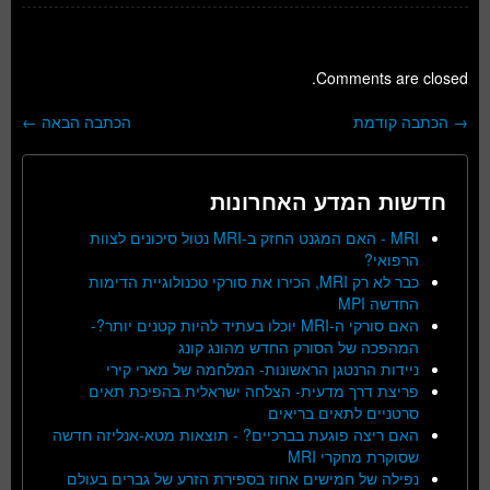
Comments are closed.
→
הכתבה קודמת
הכתבה הבאה
←
ניווט בפוסטים
חדשות המדע האחרונות
MRI - האם המגנט החזק ב-MRI נטול סיכונים לצוות
הרפואי?
כבר לא רק MRI, הכירו את סורקי טכנולוגיית הדימות
החדשה MPI
האם סורקי ה-MRI יוכלו בעתיד להיות קטנים יותר?-
המהפכה של הסורק החדש מהונג קונג
ניידות הרנטגן הראשונות- המלחמה של מארי קירי
פריצת דרך מדעית- הצלחה ישראלית בהפיכת תאים
סרטניים לתאים בריאים
האם ריצה פוגעת בברכיים? - תוצאות מטא-אנליזה חדשה
שסוקרת מחקרי MRI
נפילה של חמישים אחוז בספירת הזרע של גברים בעולם