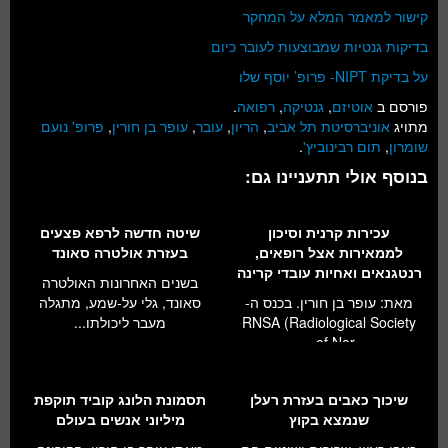
קישור למאמר המלא על המחקר
בדיקות גנטיות שמבוצעות לעובר כיום
על בדיקת NIPT- פרופ’ יוסף שלו
פורסם ב
אוטיזם
,
גנטיקה
,
רפואה
.
מתויג
אוניברסיטת תל אביב
,
הריון
,
עובר
,
עופר בן חורין
,
פרופ' נועם
שומרון
,
תום רבינוביץ'
.
בנוסף אולי תתעניינו גם:
עכירות קרנית וסיכון
שיטה חדשה לרפא פצעים
לממאירות אצל רופאים,
בעזרת אולטרה סאונד
רנטגנאים ואחיות עובדי קרינה
בשנים האחרונות האולטרה
מאת: עופר בן חורין. בכנס ה-
סאונד, גלי על-שמע, מתגלה
RNSA (Radiological Society
מעבר ליכולתו...
of Nor...
שיכוך כאבים בעזרת רעלן
תסמונת הלונג קוביד תוקפת
שנמצא בקוץ
מיליוני אנשים בעולם