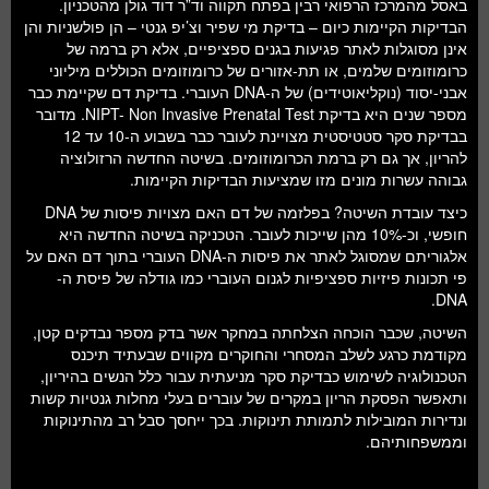
באסל מהמרכז הרפואי רבין בפתח תקווה וד”ר דוד גולן מהטכניון.
הבדיקות הקיימות כיום – בדיקת מי שפיר וצ’יפ גנטי – הן פולשניות והן
אינן מסוגלות לאתר פגיעות בגנים ספציפיים, אלא רק ברמה של
כרומוזומים שלמים, או תת-אזורים של כרומוזומים הכוללים מיליוני
אבני-יסוד (נוקליאוטידים) של ה-DNA העוברי. בדיקת דם שקיימת כבר
מספר שנים היא בדיקת NIPT- Non Invasive Prenatal Test. מדובר
בבדיקת סקר סטטיסטית מצויינת לעובר כבר בשבוע ה-10 עד 12
להריון, אך גם רק ברמת הכרומוזומים. בשיטה החדשה הרזולוציה
גבוהה עשרות מונים מזו שמציעות הבדיקות הקיימות.
כיצד עובדת השיטה? בפלזמה של דם האם מצויות פיסות של DNA
חופשי, וכ-10% מהן שייכות לעובר. הטכניקה בשיטה החדשה היא
אלגוריתם שמסוגל לאתר את פיסות ה-DNA העוברי בתוך דם האם על
פי תכונות פיזיות ספציפיות לגנום העוברי כמו גודלה של פיסת ה-
DNA.
השיטה, שכבר הוכחה הצלחתה במחקר אשר בדק מספר נבדקים קטן,
מקודמת כרגע לשלב המסחרי והחוקרים מקווים שבעתיד תיכנס
הטכנולוגיה לשימוש כבדיקת סקר מניעתית עבור כלל הנשים בהיריון,
ותאפשר הפסקת הריון במקרים של עוברים בעלי מחלות גנטיות קשות
ונדירות המובילות לתמותת תינוקות. בכך ייחסך סבל רב מהתינוקות
וממשפחותיהם.