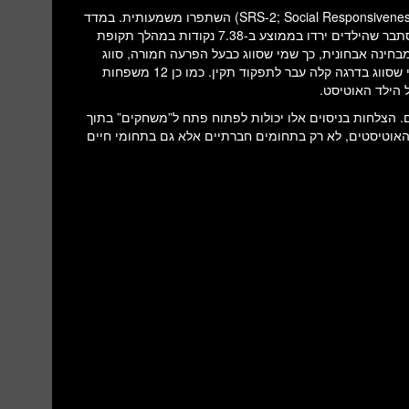
תוצאות המחקר גילו שציוני הילדים במדד תגובתיות חברתית (SRS-2; Social Responsiveness Scale) השתפרו משמעותית. במדד
זה ככל הציון גבוה יותר, כך מדובר בהפרעה חמורה יותר של אוטיזם והסתבר שהילדים ירדו בממוצע ב-7.38 נקודות במהלך תקופת
ממש ירדה מבחינה אבחונית, כך שמי שסווג כבעל הפרעה חמורה, סווג
כרגע כבעל הפרעה בינונית, מי שסווג בדרגה בינונית עבר לדרגה קלה ומי שסווג בדרגה קלה עבר לתפקוד תקין. כמו כן 12 משפחות
ל הילד האוטיסט.
של ניסוי זה כבר הושלם והפעם על אוכלוסייה של 74 ילדים. הצלחות בניסוים אלו יכולות לפתוח פתח ל”משחקים” בתוך
אוטיסטים, לא רק בתחומים חברתיים אלא גם בתחומי חיים