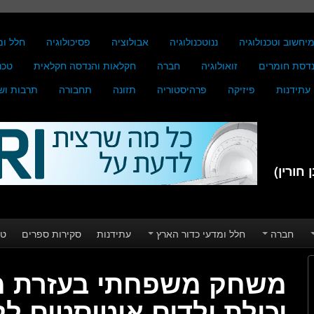
יחשוב וטכנולוגיה
ננוטכנולוגיה
אבולוציה
פסיכולוגיה
חלל ומ
דסת חומרים
זואולוגיה
חברה
חקלאות והנדסה חקלאית
טכנ
עתידנות
פיזיקה
פרהיסטוריה
תזונה
תחבורה
תרבות וש
חורין)
חברה
חלל ומדעי כדור הארץ
עתידנות
סקירות ספרים
טע
משחק משפחתי בעזרת מש
יכולת ילדים אוטיסטים ל