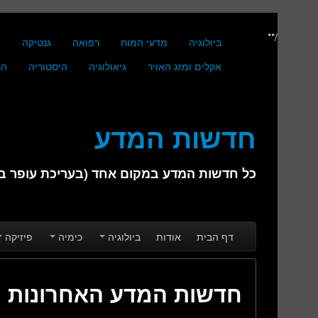
/**
ביולוגיה
מדעי המוח
רפואה
גנטיקה
מ
אקלים ומזג האויר
גיאולוגיה
היסטוריה
הנ
חדשות המדע
כל חדשות המדע במקום אחד (בעריכת עופר בן 
Skip to secondary content
Skip to primary content
Main menu
דף הבית
אודות
ביולוגיה
כימיה
פיזיקה
חדשות המדע האחרונות