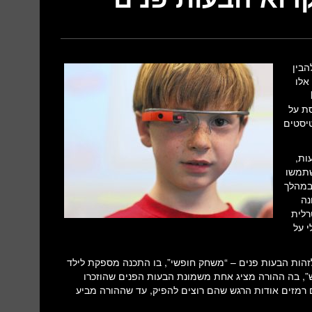
הבין
אלו
 NPJ
ססת על
 אוטיסטים
פיים חכמים למשך כ-10 שבועות,
 המשפחות השתמשו
 דקות כל אחד. במהלך
נה
רלית
י על
הות הבעות פנים – “משחק חופשי”, בו התכנה מספקת לילד
”, בה ההורה מציג אחת משמונת הבעות הפנים שהוזכרו
 רמזים אודות הרגש שהם רוצים להפיק, עד שההורה מביע