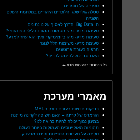
ספרייה של חומרים
סטלה גולדשלג והלוכדים היהודים במלחמת העולם
השנייה
ה- Big Data- הדרך לאסוף עלינו נתונים
טעימת מדע- מהי תסמונת המוות הלילי הפתאומי?
טעימת מדע- מהו ביומימיקרי ואיך הוא עוזר למדע?
טעימת מדע- משימות חלל לנוגה
תרפיה בעזרת פרוטונים
האם זכר יכול להיכנס להריון?
כל הכתבות בטעימות מדע ←
מאמרי מערכת
בדיקות חדשות בעזרת סורק ה-MRI
הורמזיס של קרינה – האם חשיפה לקרינה מייננת
במינון נמוך יכולה להיות בריאה לנו?
תהומות האוקיינוסים העמוקות ביותר בעולם
סקירה על תערוכת הספינות והים במדעטק
האם ריצת מרתון בריאה ללב?