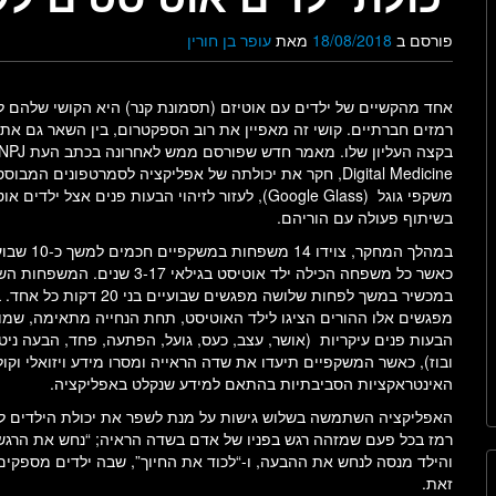
פורסם ב
18/08/2018
מאת
עופר בן חורין
אחד מהקשיים של ילדים עם אוטיזם (תסמונת קנר) היא הקושי שלהם ל
רמזים חברתיים. קושי זה מאפיין את רוב הספקטרום, בין השאר גם את 
בקצה העליון שלו. מאמר חדש שפורסם ממש לאחרונה בכתב העת
Digital Medicine, חקר את יכולתה של אפליקציה לסמרטפונים המבו
משקפי גוגל (Google Glass), לעזור לזיהוי הבעות פנים אצל ילדים
בשיתוף פעולה עם הוריהם.
במהלך המחקר, צוידו 14 משפחות במשק
כאשר כל משפחה הכילה ילד אוטיסט בגילאי 3-17 שנים.
במכשיר במשך לפחות שלושה מפגשים שבועיים בני 20
מפגשים אלו ההורים הציגו לילד האוטיסט, תחת הנחייה מתאימה, שמו
הבעות פנים עיקריות (אושר, עצב, כעס, גועל, הפתעה, פחד, הבעה ניט
ובוז), כאשר המשקפיים תיעדו את שדה הראייה ומסרו מידע ויזואלי וקול
האינטראקציות הסביבתיות בהתאם למידע שנקלט באפליקציה.
האפליקציה השתמשה בשלוש גישות על מנת לשפר את יכולת הילדים לז
רמז בכל פעם שמזהה רגש בפניו של אדם בשדה הראיה; “נחש את הרגש
והילד מנסה לנחש את ההבעה, ו-“לכוד את החיוך”, שבה ילדים מספקים
זאת.