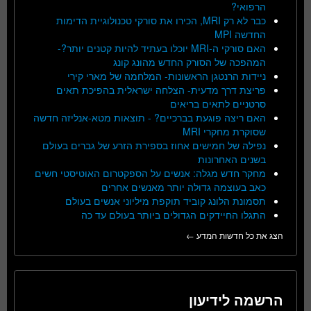
הרפואי?
כבר לא רק MRI, הכירו את סורקי טכנולוגיית הדימות
החדשה MPI
האם סורקי ה-MRI יוכלו בעתיד להיות קטנים יותר?-
המהפכה של הסורק החדש מהונג קונג
ניידות הרנטגן הראשונות- המלחמה של מארי קירי
פריצת דרך מדעית- הצלחה ישראלית בהפיכת תאים
סרטניים לתאים בריאים
האם ריצה פוגעת בברכיים? - תוצאות מטא-אנליזה חדשה
שסוקרת מחקרי MRI
נפילה של חמישים אחוז בספירת הזרע של גברים בעולם
בשנים האחרונות
מחקר חדש מגלה: אנשים על הספקטרום האוטיסטי חשים
כאב בעוצמה גדולה יותר מאנשים אחרים
תסמונת הלונג קוביד תוקפת מיליוני אנשים בעולם
התגלו החיידקים הגדולים ביותר בעולם עד כה
הצג את כל חדשות המדע ←
הרשמה לידיעון