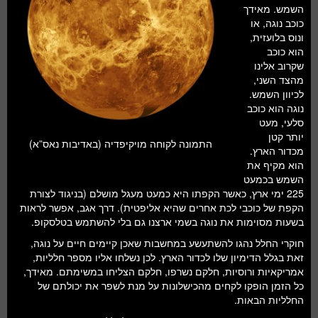
חלל ומדעי כדור הארץ
השמש. מאידך
כוכב נוגה, או
עתידנות
ונוס בלועזית,
הוא כוכב
סקירות ספרים
שקרוב אלינו
מהצד השני,
טעימות מדע
לכיוון השמש.
נוגה הוא כוכב
סלעי, מעט
יותר קטן
התמונה לקוחה מויקיפדיה (באדיבות נאס”א)
מכדור הארץ.
הוא מקיף את
השמש בכמעט
225 ימי ארץ, כאשר הקפתו היא כמעט מעגל מושלם (בניגוד לצורת
הקפת של כוכבי לכת אחרים שהיא אליפטית). דרך אגב, אפשר לראות
בשעות מסוימות את נוגה בשמי ארצנו גם בלי להשתמש בטלסקופ.
חוקרי החלל נהגו להשתעשע במחשבות שאכן קיימים חיים על נוגה,
זאת בגלל הדימיון שלו לכדור הארץ. לכן נשלחו אליו מספר חלליות,
אמריקאיות ורוסיות, חלקם נשרפו, חלקם הצליחו במשימתם. מאידך,
כל הזמן הופקו לקחים מהכישלונות על מנת לשפר את יכולתם של
החלליות הבאות.