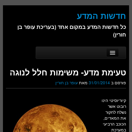
חדשות המדע
כל חדשות המדע במקום אחד (בעריכת עופר בן
חורין)
Skip to secondary content
Skip to primary content
Main menu
דף הבית
טעימת מדע- משימות חלל לנוגה
אודות
פורסם ב
31/01/2014
מאת
עופר בן חורין
ביולוגיה
כימיה
קיוריוסיטי הינו
רובוט אשר
פיזיקה
נשלח לחקור
את המאדים,
חברה
הכוכב הרביעי
במערכת