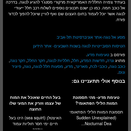
בעתיד צפויה החללית האמריקאית מרקורי מסנג’ר להגיע לנוגה, בדרכה
אל כוכב חמה. כמו כן ישנם תכנונים נוספים לשלוח רכב חלל ייעודי
לנוגה אשר יוכל לעמוד בחום העצום שם ואף לוויין שיוכל להפוך לכדור
פורח.
מסע אל נוגה-אתר אוניברסיטת תל-אביב
הטיסות הסובייטיות לנוגה בשנות השבעים- אתר הידען
פורסם ב
טעימות מדע
.
מתויג
ונרה
,
חדשות המדע
,
חלל
,
חלליות לנוגה
,
חקר החלל
,
חקר נוגה
,
כוכב נוגה
,
כוכבי לכת
,
מארינר
,
מדע
,
מסעות חלל לנוגה
,
נוגה
,
פיוניר
ונוס
.
בנוסף אולי תתעניינו גם:
טעימת מדע- מהי תסמונת
בעל החיים שאוכל את המוח
המוות הלילי הפתאומי?
של עצמו וזורק את המעי שלו
החוצה
תסמונת המוות הלילי הפתאומי
(Sudden Unexplained
האיצטלן (sea squirt) הינו בעל
Nocturnal Dea...
חיים ימי חסר חוליות עמוד
שדרה,...