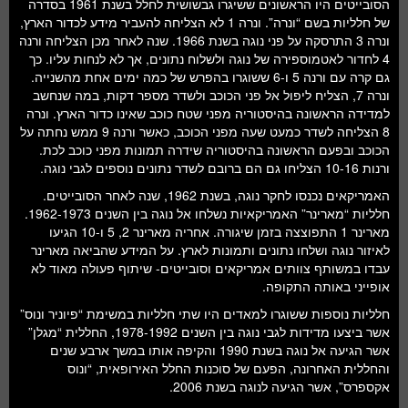
הסובייטים היו הראשונים ששיגרו גבשושית לחלל בשנת 1961 בסדרה
של חלליות בשם “ונרה”. ונרה 1 לא הצליחה להעביר מידע לכדור הארץ,
ונרה 3 התרסקה על פני נוגה בשנת 1966. שנה לאחר מכן הצליחה ורנה
4 לחדור לאטמוספירה של נוגה ולשלוח נתונים, אך לא לנחות עליו. כך
גם קרה עם ורנה 5 ו-6 ששוגרו בהפרש של כמה ימים אחת מהשנייה.
ונרה 7, הצליח ליפול אל פני הכוכב ולשדר מספר דקות, במה שנחשב
למדידה הראשונה בהיסטוריה מפני שטח כוכב שאינו כדור הארץ. ונרה
8 הצליחה לשדר כמעט שעה מפני הכוכב, כאשר ורנה 9 ממש נחתה על
הכוכב ובפעם הראשונה בהיסטוריה שידרה תמונות מפני כוכב לכת.
ורנות 10-16 הצליחו גם הם ברובם לשדר נתונים נוספים לגבי נוגה.
האמריקאים נכנסו לחקר נוגה, בשנת 1962, שנה לאחר הסובייטים.
חלליות “מארינר” האמריקאיות נשלחו אל נוגה בין השנים 1962-1973.
מארינר 1 התפוצצה בזמן שיגורה. אחריה מארינר 2, 5 ו-10 הגיעו
לאיזור נוגה ושלחו נתונים ותמונות לארץ. על המידע שהביאה מארינר
עבדו במשותף צוותים אמריקאים וסובייטים- שיתוף פעולה מאוד לא
אופייני באותה התקופה.
חלליות נוספות ששוגרו למאדים היו שתי חלליות במשימת “פיוניר ונוס”
אשר ביצעו מדידות לגבי נוגה בין השנים 1978-1992, החללית “מגלן”
אשר הגיעה אל נוגה בשנת 1990 והקיפה אותו במשך ארבע שנים
והחללית האחרונה, הפעם של סוכנות החלל האירופאית, “ונוס
אקספרס”, אשר הגיעה לנוגה בשנת 2006.