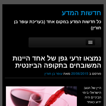
חדשות המדע
כל חדשות המדע במקום אחד (בעריכת עופר בן
חורין)
Skip to secondary content
Skip to primary content
Main menu
דף הבית
נמצאו זרעי גפן של אחד היינות
אודות
המשובחים בתקופה הביזנטית
ביולוגיה
פורסם ב
20/06/2015
מאת
עופר בן חורין
כימיה
היין של הנגב
פיזיקה
הישראלי בימי
הביניים היה
חברה
ידוע כאחד