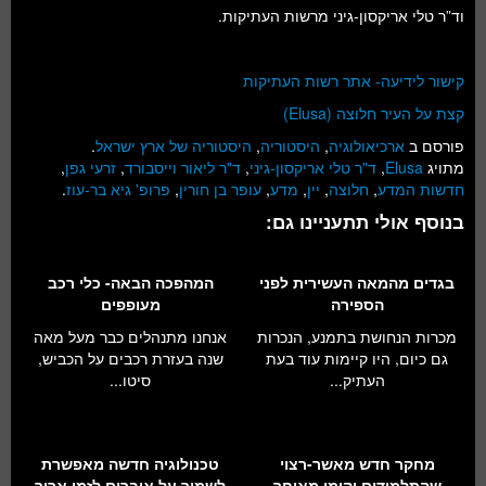
וד”ר טלי אריקסון-גיני מרשות העתיקות.
קישור לידיעה- אתר רשות העתיקות
קצת על העיר חלוצה (Elusa)
פורסם ב
ארכיאולוגיה
,
היסטוריה
,
היסטוריה של ארץ ישראל
.
מתויג
Elusa
,
ד"ר טלי אריקסון-גיני
,
ד"ר ליאור וייסבורד
,
זרעי גפן
,
חדשות המדע
,
חלוצה
,
יין
,
מדע
,
עופר בן חורין
,
פרופ' גיא בר-עוז
.
בנוסף אולי תתעניינו גם:
בגדים מהמאה העשירית לפני
המהפכה הבאה- כלי רכב
הספירה
מעופפים
מכרות הנחושת בתמנע, הנכרות
אנחנו מתנהלים כבר מעל מאה
גם כיום, היו קיימות עוד בעת
שנה בעזרת רכבים על הכביש,
העתיק...
סיטו...
מחקר חדש מאשר-רצוי
טכנולוגיה חדשה מאפשרת
שהתלמידים יקומו מאוחר
לשמור על איברים לזמן ארוך