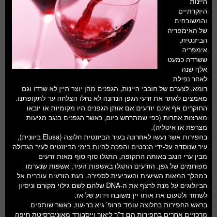
היינות
חלל ומדעי כדור הארץ
היוקרתיים
והמשובחים
עתידנות
של האימפריה
הביזנטית,
סקירות ספרים
אימפריה
ששרדה כמעט
טעימות מדע
אלף שנה
לאחר נפילת
רומא. לצערם של חובבי היינות, הגפנים מהן יוצר היין לא שרדו וגם
מאמצים לאתר את זרעי הגפן הנדונה לא נחלו הצלחה עד לתקופתנו.
החוקרים אף אינם יודעים אם אותן הגפנים היו מקומיות או יובאו
מארצות אחרות (כפי שמתרחש כיום, כאשר הגפנים בנגב מגיעות
מצרפת או איטליה).
בחפירות אשר נעשו לאחרונה בעיר הביזנטית חלוצה (Elusa ביוונית),
עיר שנוסדה על-ידי הנבטים והפכה להיות בימי הביזנטים לעיר הגדולה
מבין ערי הנגב באותה התקופה, התגלו סוף סוף מאות זרעים
מפוחמים של גפן. הזרעים התגלו באשפות העיר, אשפות שנערמו
במהלך המאות השישית והשביעית לספירה. כעת הזרעים עוברים אל
הביולוגים על מנת לרצף את ה-DNA שלהם לשם גילוי מקורם וניסיון
לשחזר ולטעום את אותו יין משובח וידוע של אז.
בראש החפירות בחלוצה עומד פרופ’ גיא בר-עוז, כאשר שותפים
מרכזיים אחרים בחפירות הם ד”ר ליאור וייסבורד מאוניברסיטת חיפה