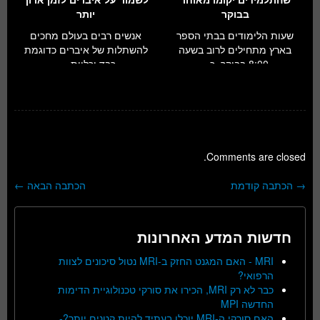
בבוקר
יותר
שעות הלימודים בבתי הספר
אנשים רבים בעולם מחכים
בארץ מתחילים לרוב בשעה
להשתלות של איברים כדוגמת
8:00 בבוקר, כ...
כבד וכליות. ...
Comments are closed.
→
הכתבה קודמת
הכתבה הבאה
←
ניווט בפוסטים
חדשות המדע האחרונות
MRI - האם המגנט החזק ב-MRI נטול סיכונים לצוות
הרפואי?
כבר לא רק MRI, הכירו את סורקי טכנולוגיית הדימות
החדשה MPI
האם סורקי ה-MRI יוכלו בעתיד להיות קטנים יותר?-