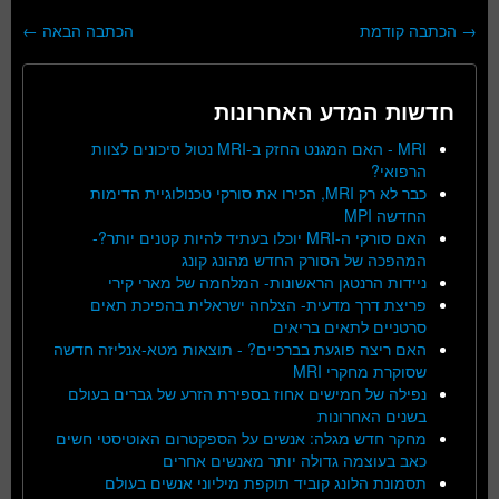
→
הכתבה קודמת
הכתבה הבאה
←
ניווט בפוסטים
חדשות המדע האחרונות
MRI - האם המגנט החזק ב-MRI נטול סיכונים לצוות
הרפואי?
כבר לא רק MRI, הכירו את סורקי טכנולוגיית הדימות
החדשה MPI
האם סורקי ה-MRI יוכלו בעתיד להיות קטנים יותר?-
המהפכה של הסורק החדש מהונג קונג
ניידות הרנטגן הראשונות- המלחמה של מארי קירי
פריצת דרך מדעית- הצלחה ישראלית בהפיכת תאים
סרטניים לתאים בריאים
האם ריצה פוגעת בברכיים? - תוצאות מטא-אנליזה חדשה
שסוקרת מחקרי MRI
נפילה של חמישים אחוז בספירת הזרע של גברים בעולם
בשנים האחרונות
מחקר חדש מגלה: אנשים על הספקטרום האוטיסטי חשים
כאב בעוצמה גדולה יותר מאנשים אחרים
תסמונת הלונג קוביד תוקפת מיליוני אנשים בעולם