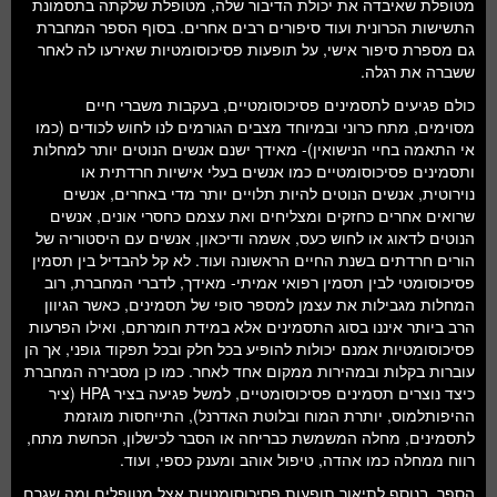
מטופלת שאיבדה את יכולת הדיבור שלה, מטופלת שלקתה בתסמונת
התשישות הכרונית ועוד סיפורים רבים אחרים. בסוף הספר המחברת
גם מספרת סיפור אישי, על תופעות פסיכוסומטיות שאירעו לה לאחר
ששברה את רגלה.
כולם פגיעים לתסמינים פסיכוסומטיים, בעקבות משברי חיים
מסוימים, מתח כרוני ובמיוחד מצבים הגורמים לנו לחוש לכודים (כמו
אי התאמה בחיי הנישואין)- מאידך ישנם אנשים הנוטים יותר למחלות
ותסמינים פסיכוסומטיים כמו אנשים בעלי אישיות חרדתית או
נוירוטית, אנשים הנוטים להיות תלויים יותר מדי באחרים, אנשים
שרואים אחרים כחזקים ומצליחים ואת עצמם כחסרי אונים, אנשים
הנוטים לדאוג או לחוש כעס, אשמה ודיכאון, אנשים עם היסטוריה של
הורים חרדתים בשנת החיים הראשונה ועוד. לא קל להבדיל בין תסמין
פסיכוסומטי לבין תסמין רפואי אמיתי- מאידך, לדברי המחברת, רוב
המחלות מגבילות את עצמן למספר סופי של תסמינים, כאשר הגיוון
הרב ביותר איננו בסוג התסמינים אלא במידת חומרתם, ואילו הפרעות
פסיכוסומטיות אמנם יכולות להופיע בכל חלק ובכל תפקוד גופני, אך הן
עוברות בקלות ובמהירות ממקום אחד לאחר. כמו כן מסבירה המחברת
כיצד נוצרים תסמינים פסיכוסומטיים, למשל פגיעה בציר HPA (ציר
ההיפותלמוס, יותרת המוח ובלוטת האדרנל), התייחסות מוגזמת
לתסמינים, מחלה המשמשת כבריחה או הסבר לכישלון, הכחשת מתח,
רווח ממחלה כמו אהדה, טיפול אוהב ומענק כספי, ועוד.
הספר, בנוסף לתיאור תופעות פסיכוסומטיות אצל מטופלים ומה שגרם