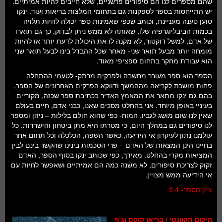
שהם מספרים לנו הם סיפורים פרשניים, שלא חייבים להיות אמיתיים.
יש התייחסות בספר לספקנות גם בתחומי המלצות בריאות ועוד. ינקו
טוען טענה מעניינת, וכותב שכפי שאמינות ספר יכולה להיות תלויה
בכמות הביבליוגרפיה שלו, שאותה לא ממש ניתן לבדוק, כך גם תוארו
של אדם, למשל דוקטור, לא מקנה לו את היכולת לדעת יותר או להיות
מומחה יותר מבעל תואר שני- מאחר שכל ההבדל בינו לבעל תואר שני
הוא עבודת מחקר בתחום ספציפי מאוד.
הספר הוא ספר מעורר מחשבה ולפרקים מרתק- לטעמי ההתחלה
פחות מושכת לקריאה מההמשך ודווקא הפרקים האחרונים של הספר,
בהם גם ינקו מתאר את המאמץ האדיר בכתיבת ספר שכזה, מקוריים
בעיניי באופן מיוחד. אני בהחלט מסכים שאנו, כבני אדם, חיים בעולם
שאין לנו שום מושג לגביו. המוח- כפי שהוא חולם בלילות – ניזון ומספר
לנו סיפורים גם במהלך היום, כי מטרתו היא מתן ביטחון והישרדות. כל
עולמנו נתון לעיקרון אי-הידיעה, כאשר השפה, הכלכלה וכל תחום אחר
בחיינו הינן המצאות של האדם – פרי הסכמות בינינו שהקשר בינם לבין
המציאות מקרי בהחלט. מאידך, כפי שכותב ינקו בסוף הספר, האדם
זקוק לצריכת סיפורים, לא משנה כמה הם אמיתיים ושאפשר לחיות עם
אי הידיעה ממש מצויין.
ציון הספר- 9.4
היקום הקוונטי / בריאן קוקס וג’ף