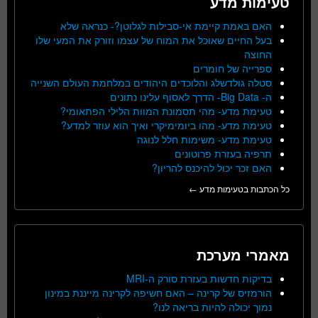
טעימות מדע
האם באמת קיימת אי-סבילות לגלוטן?- כנראה שלא
בעל החיים שאוכל את המוח של עצמו וזורק את המעי שלו
החוצה
ספרייה של חומרים
סטלה גולדשלג והלוכדים היהודים במלחמת העולם השנייה
ה- Big Data- הדרך לאסוף עלינו נתונים
טעימת מדע- מהי תסמונת המוות הלילי הפתאומי?
טעימת מדע- מהו ביומימיקרי ואיך הוא עוזר למדע?
טעימת מדע- משימות חלל לנוגה
תרפיה בעזרת פרוטונים
האם זכר יכול להיכנס להריון?
כל הכתבות בטעימות מדע ←
מאמרי מערכת
בדיקות חדשות בעזרת סורק ה-MRI
הורמזיס של קרינה – האם חשיפה לקרינה מייננת במינון
נמוך יכולה להיות בריאה לנו?