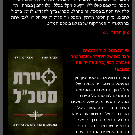
הספר, כך שגם כאלו ללא רקע פיזיקלי בכלל יוכלו להבין בצורה יותר
קלה את הכתוב בספר. זה בהחלט ספר שצריך להקדיש לו זמן בדביל
להבינו. עדיין הספר מרתק ומספק את סקרנותו של הקורא לגבי אחת
מהתיאוריות המרתקות שקמו לנו בעולם המדע.
ציון הספר- 9.3
סיירת מטכ”ל: המבצעים
הגדולים של היחידה / אבנר שור
ואבירם הלוי (בהוצאת ידיעות
ספרים)
ספר זה הוא אמנם ספר עיון, אך
מתעסק בהיסטוריה צבאית של
צה”ל תוך התמקדות במבצעים
המותרים לפרסום של סיירת
מטכ”ל. הספר מציג שלל מבצעים
השזורים בתוך ההיסטוריה של
מדינת ישראל- מחיסול אבו ג’יהאד
ומבצעי הבולמוס, דרך מבצעי
החטיפה של סיירת מטכ”ל כמו
חטיפת הקצינים הסורים בשנת