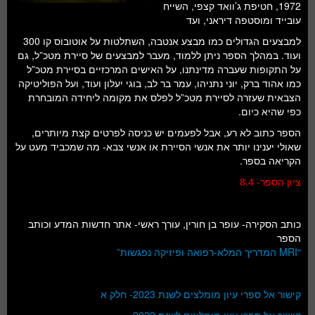
1972, חטיפת ג’וואד קצפי, השייח
עובייד ומוסטפה דיראני, ועד
למבצעים הגדולים כמו מבצע אנטבה, השתלטות על אוטובוס קו 300
ועוד. במהלך הספר ניתן ללמוד, מעבר למבצעים של סיירת מטכ”ל, גם
על התקופות שעברה מדינתנו, על האישים המרכזיים בסיירת מטכ”ל
כמו אהוד ברק, יוני נתניהו, עמר בר לב, בוגי יעלון ועוד, ועל הפוליטיקה
הצבאית שעזרה לסיירת מטכ”ל לפלס את מקומה ליחידה המובחרת
כפי שהיא כיום.
הספר כתוב לא רע, אבל לפעמים יש כניסה לפרטים קצת מיותרים,
שאולי יענינו יותר את אנשי הסיירת או אנשי צבא- מה שמכביד מעט על
הקריאה בספר.
ציון הספר- 8.4
כותב הסקירה- עופר בן חורין, עורך ראשי- אתר חדשות המדע וכותב
הספר
“MRI המדריך המלא-רפואה ופיזיקה נפגשות”
קישור אל ספרי עיון מומלצים לשנת 2023- חלק א