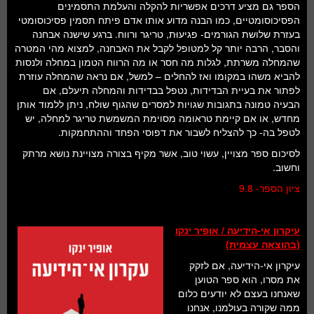
הספר גם מציע דרכים אפשריות להקלה והעלמת התסמינים
הפסיכוסומטיים, כמו הבנה מדוע אותו אדם פיתח תסמין פסיכוסומטי
בעזרת שלושת הגורמים- פגיעוּת, טריגר ורווח. ברגע שישנה אבחנה
והסבר, הרבה יותר קל למטופל לקבל את האבחנה, למצוא מהי המטרה
שהמחלה משרתת, לגלות מה חסר או מה הרווח הטמון במחלה ולנסות
להביא משהו במקומו ואז להחלים – למשל, אם נראה שהמחלה עוזרת
לפתור את בעיית הבדידות, נטפל בבדידות והמחלה תיעלם, אם
הבעיה טמונה בתגובות שגויות למסרים שהגוף שולח, ניתן ללמוד אותן
מחדש, או אם קיימת טראומה מסוימת המשמשת טריגר למחלה, יש
לטפל בה- כך להצליח לשבור את דפוסי הפחד וההתחמקות.
לסיכום ספר מצויין, עשוי טוב, אשר מקיף בצורה מצויינת נושא מרתק
וחשוב.
ציון הספר- 9.8
עיקרון אי-הידיעה / אופיר ינקו
(בהוצאה עצמית)
עיקרון אי-הידיעה, אם לזקק
את מסרו, הוא ספר הטוען
שאנחנו בעצם לא יודעים כלום
ממה שקורה בעולמנו, אנחנו