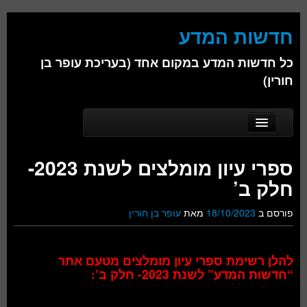
חדשות המדע
כל חדשות המדע במקום אחד (בעריכת עופר בן
חורין)
Skip to secondary content
Skip to primary content
Main menu
דף הבית
ספרי עיון מומלצים לשנת 2023-
אודות
חלק ב’
ביולוגיה
פורסם ב
18/10/2023
מאת
עופר בן חורין
כימיה
פיזיקה
להלן רשימת ספרי עיון מומלצים מטעם אתר
“חדשות המדע” לשנת 2023- חלק ב’:
חברה