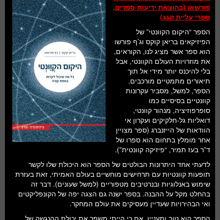
פורשאו (בהוצאת ידיעות ספרים,
ספרי עליית הגג)
הספר “היקום הקוונטי” של
הפיזיקאים בריאן קוקס וג’ף פורשו
הוא ספר אשר מציג לנו, הקוראים,
את מוזרויות העולם הקוונטי, אבל
בלי להיכנס יותר מידי אל תוך
תיאורים מתמטיים מורכבים.
הספר, למשל, מסביר עקרונות
קוונטיים בסיסיים כמו
סופרפוזיציה, מנהור קוונטי,
דואליות גל-חלקיקים ועקרון אי
הוודאות של הייזנברג (ספר מצויין
אחר מומלץ בתחום הוא ספרו של
ד”ר בעז תמיר, “פיזיקה קוונטית”).
לדעתי אחד היתרונות הבולטים של הספר הוא היכולת שלו לקשר
תופעות קוונטיות עם תרחישים מוחשיים בעולם האמיתי, זאת בעזרת
שימוש באנלוגיות ובנרטיבים מטפוריים (למשל שעונים). דבר זה
בהחלט מקל על ההבנה. בספר ישנה גם הצגה יפה של הקונפליקטים
ואי הבהירויות שעדיין מעסיקים את עולם המחקר.
הספר הוא טוב ומעניין, אם כי הייתי משפר את יכולת ההנגשה של