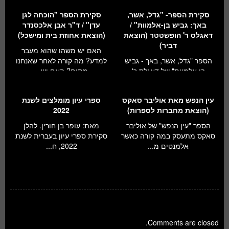
סקירת הספר- "גדל, אשר,
סקירת הספר "הוכחה לגן
באך: גביש בן-אלמוות" /
עדן" / ד"ר אבן אלכסנדר
דאגלס ר' הופשטטר (הוצאת
(הוצאת אחוזת בית ומישכל)
דביר)
האם יש משהו שהוא מעבר
הספר "גדל, אשר, באך - גביש
למדע? מה קורה לאחר שאנחנו
בן אלמוות" של דאגלס ר'
מתים? האם יש...
הופשטטר, פ...
עין הנפש מאת אוליבר סאקס
ספרי עיון מומלצים לשנת
(הוצאת מחברות לספרות)
2022
הספר "עין הנפש" של אוליבר
מאת: עופר בן חורין. להלן
סאקס מתעסק במה קורה כאשר
סקירת ספרי עיון בעברית לשנת
אלמנטים מ...
2022, ח...
Comments are closed.