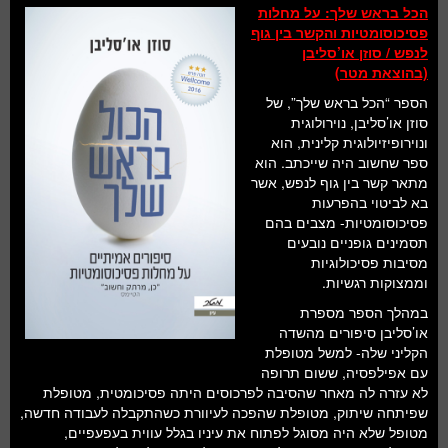
חלל ומדעי כדור הארץ
הכל בראש שלך: על מחלות
פסיכוסומטיות והקשר בין גוף
עתידנות
לנפש / סוזן או’סליבן
(בהוצאת מטר)
סקירות ספרים
הספר “הכל בראש שלך”, של
סוזן או’סליבן, נוירולוגית
טעימות מדע
ונוירופיזיולוגית קלינית, הוא
ספר שחשוב היה שייכתב. הוא
מתאר קשר בין גוף לנפש, אשר
בא לביטוי בהפרעות
פסיכוסומטיות- מצבים בהם
תסמינים גופניים נובעים
מסיבות פסיכולוגיות
וממצוקות רגשיות.
במהלך הספר מספרת
או’סליבן סיפורים מהשדה
הקליני שלה- למשל מטופלת
עם אפילפסיה, ששום תרופה
לא עזרה לה מאחר שהסיבה לפרכוסים היתה פסיכומטית, מטופלת
שפיתחה שיתוק, מטופלת שהפכה לעיוורת כשהתקבלה לעבודה חדשה,
מטופל שלא היה מסוגל לפתוח את עיניו בגלל עווית בעפעפיים,