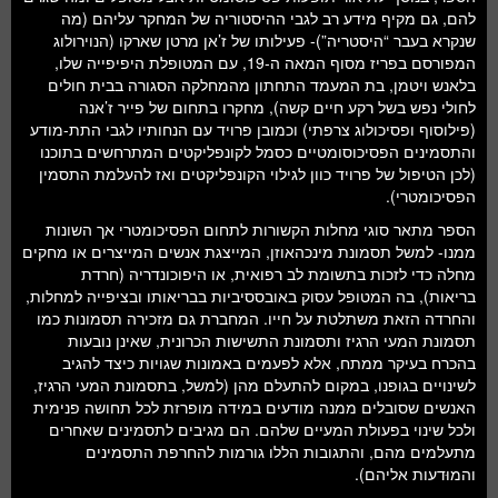
להם, גם מקיף מידע רב לגבי ההיסטוריה של המחקר עליהם (מה
שנקרא בעבר “היסטריה”)- פעילותו של ז’אן מרטן שארקו (הנוירולוג
המפורסם בפריז מסוף המאה ה-19, עם המטופלת היפיפייה שלו,
בלאנש ויטמן, בת המעמד התחתון מהמחלקה הסגורה בבית חולים
לחולי נפש בשל רקע חיים קשה), מחקרו בתחום של פייר ז’אנה
(פילוסוף ופסיכולוג צרפתי) וכמובן פרויד עם הנחותיו לגבי התת-מודע
והתסמינים הפסיכוסומטיים כסמל לקונפליקטים המתרחשים בתוכנו
(לכן הטיפול של פרויד כוון לגילוי הקונפליקטים ואז להעלמת התסמין
הפסיכומטרי).
הספר מתאר סוגי מחלות הקשורות לתחום הפסיכומטרי אך השונות
ממנו- למשל תסמונת מינכהאוזן, המייצגת אנשים המייצרים או מחקים
מחלה כדי לזכות בתשומת לב רפואית, או היפוכונדריה (חרדת
בריאות), בה המטופל עסוק באובססיביות בבריאותו ובציפייה למחלות,
והחרדה הזאת משתלטת על חייו. המחברת גם מזכירה תסמונות כמו
תסמונת המעי הרגיז ותסמונת התשישות הכרונית, שאינן נובעות
בהכרח בעיקר ממתח, אלא לפעמים באמונות שגויות כיצד להגיב
לשינויים בגופנו, במקום להתעלם מהן (למשל, בתסמונת המעי הרגיז,
האנשים שסובלים ממנה מודעים במידה מופרזת לכל תחושה פנימית
ולכל שינוי בפעולת המעיים שלהם. הם מגיבים לתסמינים שאחרים
מתעלמים מהם, והתגובות הללו גורמות להחרפת התסמינים
והמוּדעות אליהם).