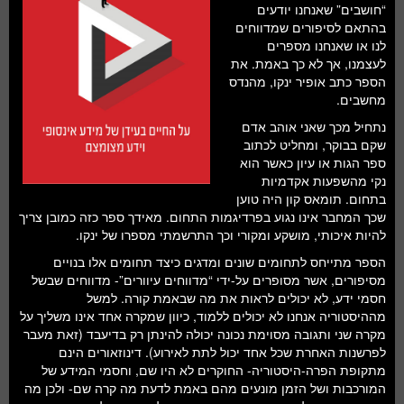
“חושבים” שאנחנו יודעים
בהתאם לסיפורים שמדווחים
לנו או שאנחנו מספרים
לעצמנו, אך לא כך באמת. את
הספר כתב אופיר ינקו, מהנדס
מחשבים.
נתחיל מכך שאני אוהב אדם
שקם בבוקר, ומחליט לכתוב
ספר הגות או עיון כאשר הוא
נקי מהשפעות אקדמיות
בתחום. תומאס קון היה טוען
שכך המחבר אינו נגוע בפרדיגמות התחום. מאידך ספר כזה כמובן צריך
להיות איכותי, מושקע ומקורי וכך התרשמתי מספרו של ינקו.
הספר מתייחס לתחומים שונים ומדגים כיצד תחומים אלו בנויים
מסיפורים, אשר מסופרים על-ידי “מדווחים עיוורים”- מדווחים שבשל
חסמי ידע, לא יכולים לראות את מה שבאמת קורה. למשל
מההיסטוריה אנחנו לא יכולים ללמוד, כיוון שמקרה אחד אינו משליך על
מקרה שני ותגובה מסוימת נכונה יכולה להינתן רק בדיעבד (זאת מעבר
לפרשנות האחרת שכל אחד יכול לתת לאירוע). דינוזאורים הינם
מתקופת הפרה-היסטוריה- החוקרים לא היו שם, וחסמי המידע של
המורכבות ושל הזמן מונעים מהם באמת לדעת מה קרה שם- ולכן מה