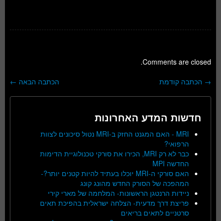
Comments are closed.
→
הכתבה קודמת
הכתבה הבאה
←
ניווט בפוסטים
חדשות המדע האחרונות
MRI - האם המגנט החזק ב-MRI נטול סיכונים לצוות
הרפואי?
כבר לא רק MRI, הכירו את סורקי טכנולוגיית הדימות
החדשה MPI
האם סורקי ה-MRI יוכלו בעתיד להיות קטנים יותר?-
המהפכה של הסורק החדש מהונג קונג
ניידות הרנטגן הראשונות- המלחמה של מארי קירי
פריצת דרך מדעית- הצלחה ישראלית בהפיכת תאים
סרטניים לתאים בריאים