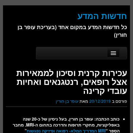
חדשות המדע
כל חדשות המדע במקום אחד (בעריכת עופר בן
חורין)
Skip to secondary content
Skip to primary content
Main menu
דף הבית
עכירות קרנית וסיכון לממאירות
אודות
אצל רופאים, רנטגנאים ואחיות
ביולוגיה
עובדי קרינה
כימיה
פורסם ב
20/12/2019
מאת
עופר בן חורין
פיזיקה
כותב הכתבה: עופר בן חורין, בעל ניסיון של כ-20 שנה
חברה
באפליקציות, מחקרי תרופות והדרכה בתחום ה-MRI. מחבר
הספר
“
MRI המדריך המלא- רפואה ופיזיקה נפגשות
”