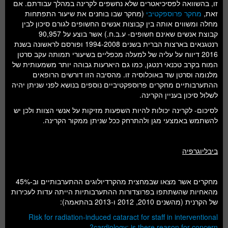
זו, בהשוואה לפסיכיאטרים שלא נחשפים לקרינה במהלך עבודתם. אם
זאת,
מחקר פרוספקטיבי
(מחקר שבו בוחנים את שיעור התפתחות
מחלה ומשווים אותה בין קבוצות אנשים החשופים לגורם סיכון לבין
קבוצת אנשים שאינם חשופים- ע.ב.ח.) אשר בוצע על 90,957
רנטגנאים בארצות הברית בשנים 1994-2008 ופורסם לראשונה בשנת
2016 דיווח על עליה של למעלה מכפליים בשיעורי תמותה עקב סרטן
המוח בקרב טכנאי רנטגן, כמו גם היארעות גבוהה יותר משמעותית של
מלנומה וסרטן שד באוכלוסיה זו. מהסיבה הזו דורשים הרופאים
ההתערבותיים מחקרים פרוספקטיביים נוספים בנושא לפני שניתן יהיה
לשלול סיכון בעניין הקרינה.
לסיכום- לקרינה יכולות להיות השפעות מזיקות על אנשי הצוות ולכן יש
להשתמש באמצעי מגן ולהתרחק ככל שניתן ממקור הקרינה.
ביבליוגרפיה
מחקרים אשר מצאו שבמחצית מהקרדיולוגים ההתערבותיים וב-45%
מהאחיות שהשתתפו בפרוצדורות ההתערבותיות הייתה עדות לעכירות
של הקרנית (מהשנים 2010, 2012 ו-2013 בהתאמה):
Risk for radiation-induced cataract for staff in interventional
cardiology: is there reason for concern?