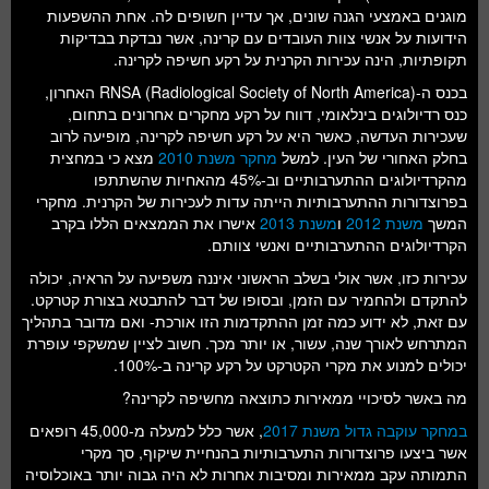
מוגנים באמצעי הגנה שונים, אך עדיין חשופים לה. אחת ההשפעות
הידועות על אנשי צוות העובדים עם קרינה, אשר נבדקת בבדיקות
תקופתיות, הינה עכירות הקרנית על רקע חשיפה לקרינה.
בכנס ה-RNSA (Radiological Society of North America) האחרון,
כנס רדיולוגים בינלאומי, דווח על רקע מחקרים אחרונים בתחום,
שעכירות העדשה, כאשר היא על רקע חשיפה לקרינה, מופיעה לרוב
בחלק האחורי של העין. למשל
מחקר משנת 2010
מצא כי במחצית
מהקרדיולוגים ההתערבותיים וב-45% מהאחיות שהשתתפו
בפרוצדורות ההתערבותיות הייתה עדות לעכירות של הקרנית. מחקרי
המשך
משנת 2012
ו
משנת 2013
אישרו את הממצאים הללו בקרב
הקרדיולוגים ההתערבותיים ואנשי צוותם.
עכירות כזו, אשר אולי בשלב הראשוני איננה משפיעה על הראיה, יכולה
להתקדם ולהחמיר עם הזמן, ובסופו של דבר להתבטא בצורת קטרקט.
עם זאת, לא ידוע כמה זמן ההתקדמות הזו אורכת- ואם מדובר בתהליך
המתרחש לאורך שנה, עשור, או יותר מכך. חשוב לציין שמשקפי עופרת
יכולים למנוע את מקרי הקטרקט על רקע קרינה ב-100%.
מה באשר לסיכויי ממאירות כתוצאה מחשיפה לקרינה?
במחקר עוקבה גדול משנת 2017
, אשר כלל למעלה מ-45,000 רופאים
אשר ביצעו פרוצדורות התערבותיות בהנחיית שיקוף, סך מקרי
התמותה עקב ממאירות ומסיבות אחרות לא היה גבוה יותר באוכלוסיה