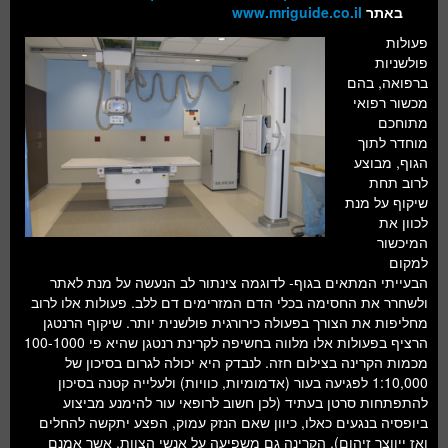
חלל ומדעי כדור הארץ
באתר
www.mriguide.co.il
פעולות
עתידנות
פולשניות
ברפואה, בהם
סקירות ספרים
מכשור רפואי
מתוחכם
טעימות מדע
מוחדר לתוך
הגוף, מבוצע
לרוב תחת
שיקוף על מנת
לכוון את
המיכשור
למקום
הבעייתי המתאים בגוף- לדוגמה צינתור לב הנעשה על מנת לאתר
ולשחרר את החסימה בכלי הדם המזרימים דם ללב. פעולות אלו לרוב
מחליפות את הצורך בפעולה כירורגית פולשנית יותר. שיקוף הרנטגן
הרציף בפעולות אלו מלווה בחשיפה לקרינת רנטגן שהיא פי 100-1000
מכמות הקרינה בצילום חזה. לנבדק היא יכולה לגרום בסיכון של
1:10,000 לפגיעה בעור (אדמומיות, כוויות) ולעלייה קטנה בסיכון
להתפתחות סרטן בעתיד (לכן חשוב לרופאי עור להימנע מביצוע
ביופסיה בנגעים כאלו, כיוון שאם הנזק עמוק, הפצע יתקשה להחלים
ואז ייווצר זיהום). הקרינה גם משפיעה על אנשי הצוות, אשר אמנם