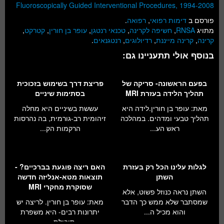
Fluoroscopically Guided Interventional Procedures, 1994-2008
פורסם ב
דימות רפואי
,
רפואה
.
מתויג
RNSA
,
חשיפה לקרינה
,
טכנאי רנטגן
,
עופר בן חורין
,
קטרקט
,
קרינה
,
קרינה מייננת
,
רדיולוגים
,
רנטגנאים
.
בנוסף אולי תתעניינו גם:
בפעם הראשונה- סריקה של
פריצת דרך בשימוש בזכוכית
תהליך הלידה בעזרת MRI
בסתימות שיניים
מאת: עופר בן חורין.לידה היא
עששת בשיניים היא מחלה
תהליך טבעי ומדהים. במהלכה
זיהומית רב-גורמית, בה נהרסות
ראש הע...
הרקמות הק...
לגלות עלינו הכל רק בעזרת
האם ריצה פוגעת בברכיים? -
השתן
תוצאות מטא-אנליזה חדשה
שסוקרת מחקרי MRI
השתן נראה כנוזל פשוט, אלא
שמסתבר שלא ממש כך הדבר
מאת: עופר בן חורין. לריצה יש
והוא מכיל ה...
יתרונות רבים- היא משפרת
סיבולת ...