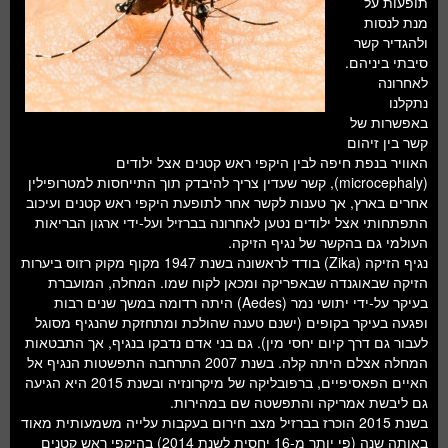
תופעות על
חלל ומדעי כדור הארץ
מנת לנסות
ולהגדיר קשר
עתידנות
סיבתי ביניהם.
לאחרונה
סקירות ספרים
נתקלנו
באפשרות של
טעימות מדע
קשר בין זיהום
האוויר בנפת חיפה לבין היקפי ראש קטנים אצל ילודים
(microcephaly), קשר שעדין צריך להיבדק תוך התייחסות למטרופילין
אחרים בארץ, אך טענות לקשר אחר לתופעת היקפי ראש קטנים ועיכוב
התפתחותי אצל ילודים נטען לאחרונה בברזיל ועל-ידי ארגון הבריאות
העולמי גם בהקשר של נגיף הזיקה.
נגיף הזיקה (Zika) בודד לראשונה בשנת 1947 מקוף מקוק רזוס ביערות
הזיקה שבאוגנדה שבאפריקה ומכאן לקוח שמו. המחלה, המועברת
בעיקר על-ידי יתושי נמר (Aedes) היתה רדומה במשך שנים רבות
ופגעה בעיקר בקופים (ישנם טענה שהולכת ומתחזקת שהנגיף מסוגל
לעבור גם דרך קיום יחסי מין). גם בני אדם נדבקו בנגיף, אך התבטאות
המחלה אצלם היתה קלה. בשנת 2007 התרחבה התפשטות הנגיף אל
האיים הפאסיפיים, ברפובליקה של מיקרונזיה ובשנת 2015 היא הגיעה
גם ליבשת אמריקה והתפשטה שם במהירות.
בשנת 2015 הוכרז בברזיל מצב חירום בעקבות עלייה משמעותית מאוד
באותה שנה (פי יותר מ-16 יחסית לשנת 2014) בהיקפי ראש קטנים