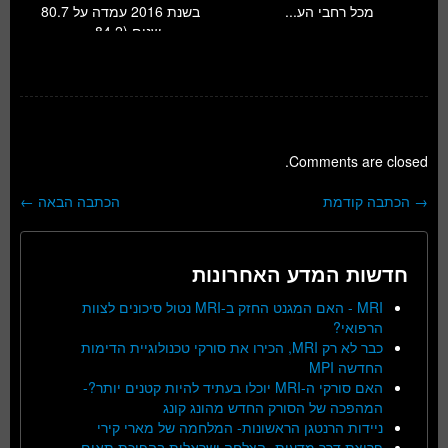
מכל רחבי הע...
בשנת 2016 עמדה על 80.7
שנים (84.2 ...
Comments are closed.
→
הכתבה קודמת
הכתבה הבאה
←
ניווט בפוסטים
חדשות המדע האחרונות
MRI - האם המגנט החזק ב-MRI נטול סיכונים לצוות
הרפואי?
כבר לא רק MRI, הכירו את סורקי טכנולוגיית הדימות
החדשה MPI
האם סורקי ה-MRI יוכלו בעתיד להיות קטנים יותר?-
המהפכה של הסורק החדש מהונג קונג
ניידות הרנטגן הראשונות- המלחמה של מארי קירי
פריצת דרך מדעית- הצלחה ישראלית בהפיכת תאים