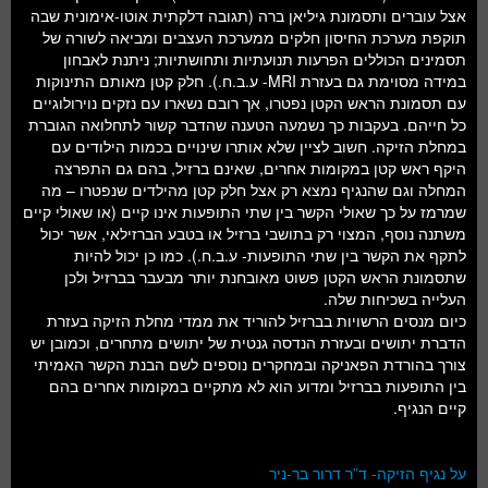
אצל עוברים ותסמונת גיליאן ברה (תגובה דלקתית אוטו-אימונית שבה
תוקפת מערכת החיסון חלקים ממערכת העצבים ומביאה לשורה של
תסמינים הכוללים הפרעות תנועתיות ותחושתיות; ניתנת לאבחון
במידה מסוימת גם בעזרת MRI- ע.ב.ח.). חלק קטן מאותם התינוקות
עם תסמונת הראש הקטן נפטרו, אך רובם נשארו עם נזקים נוירולוגיים
כל חייהם. בעקבות כך נשמעה הטענה שהדבר קשור לתחלואה הגוברת
במחלת הזיקה. חשוב לציין שלא אותרו שינויים בכמות הילודים עם
היקף ראש קטן במקומות אחרים, שאינם ברזיל, בהם גם התפרצה
המחלה וגם שהנגיף נמצא רק אצל חלק קטן מהילדים שנפטרו – מה
שמרמז על כך שאולי הקשר בין שתי התופעות אינו קיים (או שאולי קיים
משתנה נוסף, המצוי רק בתושבי ברזיל או בטבע הברזילאי, אשר יכול
לתקף את הקשר בין שתי התופעות- ע.ב.ח.). כמו כן יכול להיות
שתסמונת הראש הקטן פשוט מאובחנת יותר מבעבר בברזיל ולכן
העלייה בשכיחות שלה.
כיום מנסים הרשויות בברזיל להוריד את ממדי מחלת הזיקה בעזרת
הדברת יתושים ובעזרת הנדסה גנטית של יתושים מתחרים, וכמובן יש
צורך בהורדת הפאניקה ובמחקרים נוספים לשם הבנת הקשר האמיתי
בין התופעות בברזיל ומדוע הוא לא מתקיים במקומות אחרים בהם
קיים הנגיף.
על נגיף הזיקה- ד”ר דרור בר-ניר