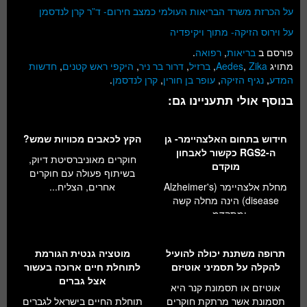
על הכרזת משרד הבריאות העולמי כמצב חירום- ד”ר קרן לנדסמן
על וירוס הזיקה- מתוך ויקיפדיה
פורסם ב
בריאות
,
רפואה
.
מתויג
Zika
,
Aedes
,
ברזיל
,
דרור בר ניר
,
היקפי ראש קטנים
,
חדשות
המדע
,
נגיף הזיקה
,
עופר בן חורין
,
קרן לנדסמן
.
בנוסף אולי תתעניינו גם:
חידוש בתחום האלצהיימר- גן
הקץ לכאבים מכוויות שמש?
ה-RGS2 כקשור לאבחון
חוקרים מאוניברסיטת דיוק,
מוקדם
בשיתוף פעולה עם חוקרים
מחלת אלצהיימר (Alzheimer's
אחרים, הצליח...
disease) הינה מחלה קשה
ומתקדמ...
תרופה משתנת יכולה להועיל
מוטציה גנטית הגורמת
להקלה על תסמיני אוטיזם
לתוחלת חיים ארוכה בעשור
אצל גברים
אוטיזם או תסמונת קנר היא
תסמונת אשר מרתקת חוקרים
תוחלת החיים בישראל לגברים