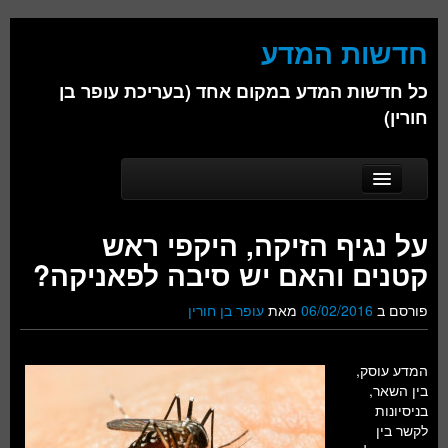
חדשות המדע
כל חדשות המדע במקום אחד (בעריכת עופר בן
חורין)
Skip to secondary content
Skip to primary content
Main menu
דף הבית
על נגיף הזיקה, היקפי ראש
אודות
קטנים והאם יש סיבה לפאניקה?
ביולוגיה
פורסם ב
06/02/2016
מאת
עופר בן חורין
כימיה
המדע עוסק,
פיזיקה
בין השאר,
בניסיונות
חברה
לקשר בין