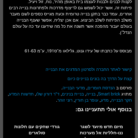
לקנות לבנים ולבנות לעצמו בית באופן מהיר, נוח, זול ויעיל.
פיתוח זה, אשר יכול לשמש גם לריצוף מדרכות ולפתרונות בנייה רבים
אחרים, עמד כבר בתקן בנייה טרומית וכעת מגייס כספים לשם מעבר
משלב הפיתוח לשלב הביצוע. אם אכן יצליח, אפשר שענף הבנייה
בעולם יעבור מהפכה אשר תשנה את כל מה שידענו עד כה על עולם
הנדל”ן.
מבוסס על כתבתו של עידו גנוט, גלילאו מ”ס191, ע”מ 61-63
קישור לאתר החברה ולסרטון המדגים את הבנייה
קצת על הדרך בה בונים בניינים כיום
פורסם ב
הנדסת חומרים
,
מדעי הבנייה
.
מתויג
Smart brick
,
בנייה
,
בניית בנינים
,
ד"ר דורון שלו
,
חדשות המדע
,
חקר הבנייה
,
מדע
,
עופר בן חורין
,
רוני זוהר
.
בנוסף אולי תתעניינו גם:
מיזם חדש מיועד לשגר
גורדי שחקים עם חלונות
ננו-חלליות אל מערכות
סולארים