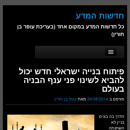
חדשות המדע
כל חדשות המדע במקום אחד (בעריכת עופר בן
חורין)
Skip to secondary content
Skip to primary content
Main menu
דף הבית
פיתוח בנייה ישראלי חדש יכול
אודות
להביא לשינוי פני ענף הבניה
ביולוגיה
בעולם
כימיה
פורסם ב
26/08/2014
מאת
עופר בן חורין
פיזיקה
הדרך בה בונים
חברה
בניין לא
השתנתה