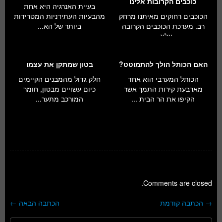
כוכבים הקרובות אלינו
בעיית האנרגיה היא אחת
הכוכבים רחוקים מאיתנו מרחק
מהבעיות העתידניות המטרידות
רב. מערכת הכוכבים הקרובה
ביותר של הא...
אלינ...
האם הכותל הולך להתמוטט?
בטון שמתקן את עצמו
הכותל המערבי הוא אחד
חלק גדול מהמבנים הקיימים
מארבעת קירות התמך אשר
כיום עשויים מבטון, חומר
הקיפו את הר הבית ...
המורכב מתער...
Comments are closed.
→
הכתבה קודמת
הכתבה הבאה
←
ניווט בפוסטים