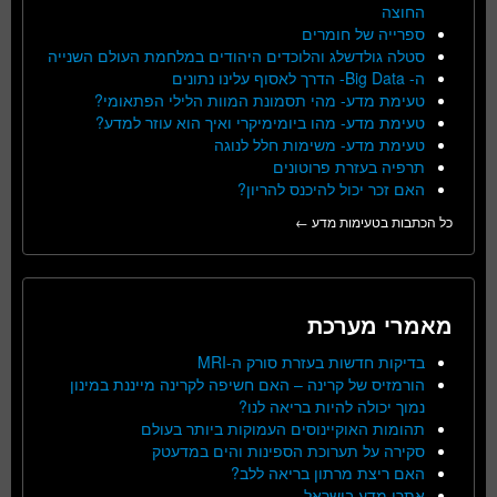
החוצה
ספרייה של חומרים
סטלה גולדשלג והלוכדים היהודים במלחמת העולם השנייה
ה- Big Data- הדרך לאסוף עלינו נתונים
טעימת מדע- מהי תסמונת המוות הלילי הפתאומי?
טעימת מדע- מהו ביומימיקרי ואיך הוא עוזר למדע?
טעימת מדע- משימות חלל לנוגה
תרפיה בעזרת פרוטונים
האם זכר יכול להיכנס להריון?
כל הכתבות בטעימות מדע ←
מאמרי מערכת
בדיקות חדשות בעזרת סורק ה-MRI
הורמזיס של קרינה – האם חשיפה לקרינה מייננת במינון
נמוך יכולה להיות בריאה לנו?
תהומות האוקיינוסים העמוקות ביותר בעולם
סקירה על תערוכת הספינות והים במדעטק
האם ריצת מרתון בריאה ללב?
אתרי מדע בישראל