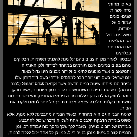
חלל ומדעי כדור הארץ
באופן מהותי
מזה עשרות
עתידנות
שנים- בונים
עמודים על
סקירות ספרים
יסודות,
משלבים ברזל
טעימות מדע
ואז ממלאים
את המרווחים
בבלוקים
ובבטון. לאחר מכן חוצבים בהם על מנת להכניס תשתיות. הבלוקים
מהם בונים בניינים אינם תורמים במיוחד לבידוד ולכן האנרגיה
והמשאבים אשר מופנים לחימום וקירור מבנים הינו גדול מאוד.
יזם ישראלי בשם רוני זוהר חבר למהנדס אזרחי בשם ד”ר דורון שלו
וביחד הם פיתחו שיטת בנייה חדשה אשר נקראת Smart brick (לבנה
חכמה). בשיטת בנייה זו משתמשים בלבני בטון מיוחדות, אשר חוזקן
דומה לחוזק הפלדה והן בעלות מבנה פנימי המתפרק ומאפשר הכנסת
תשתיות בקלות. הלבנה עצמה מבודדת וכך קל יותר לחמם ולקרר את
הבית.
שיטת הבנייה גם היא מיוחדת, כאשר הבנייה מתבצעת ללא מנוף, אלא
פשוט בעזרת הדבקת הלבנים אחת לשנייה (דבר שיכול להתבצע
בעזרתו של רובוט בנייה). מעבר לכך שכך נחסך כוח עבודה רב, זמן
הבנייה קצר ב-80% מזמן בנייה רגיל. כמו כן כל אחד יכול ללכת לחנות,