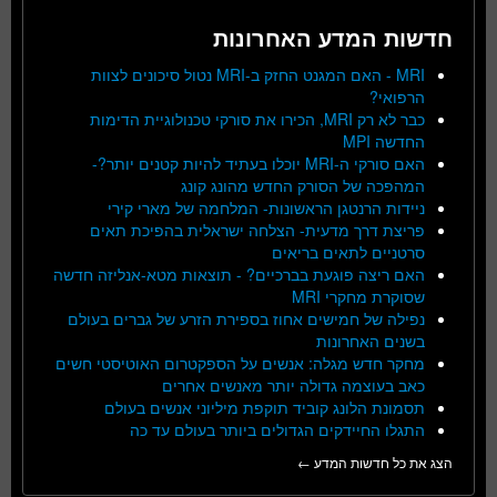
חדשות המדע האחרונות
MRI - האם המגנט החזק ב-MRI נטול סיכונים לצוות
הרפואי?
כבר לא רק MRI, הכירו את סורקי טכנולוגיית הדימות
החדשה MPI
האם סורקי ה-MRI יוכלו בעתיד להיות קטנים יותר?-
המהפכה של הסורק החדש מהונג קונג
ניידות הרנטגן הראשונות- המלחמה של מארי קירי
פריצת דרך מדעית- הצלחה ישראלית בהפיכת תאים
סרטניים לתאים בריאים
האם ריצה פוגעת בברכיים? - תוצאות מטא-אנליזה חדשה
שסוקרת מחקרי MRI
נפילה של חמישים אחוז בספירת הזרע של גברים בעולם
בשנים האחרונות
מחקר חדש מגלה: אנשים על הספקטרום האוטיסטי חשים
כאב בעוצמה גדולה יותר מאנשים אחרים
תסמונת הלונג קוביד תוקפת מיליוני אנשים בעולם
התגלו החיידקים הגדולים ביותר בעולם עד כה
הצג את כל חדשות המדע ←