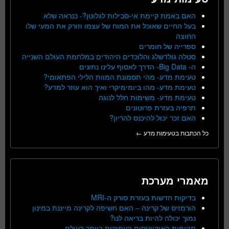
האם באמת קיימת אי-סבילות לגלוטן?- כנראה שלא
בעל החיים שאוכל את המוח של עצמו וזורק את המעי שלו
החוצה
ספרייה של חומרים
סטלה גולדשלג והלוכדים היהודים במלחמת העולם השנייה
ה- Big Data- הדרך לאסוף עלינו נתונים
טעימת מדע- מהי תסמונת המוות הלילי הפתאומי?
טעימת מדע- מהו ביומימיקרי ואיך הוא עוזר למדע?
טעימת מדע- משימות חלל לנוגה
תרפיה בעזרת פרוטונים
האם זכר יכול להיכנס להריון?
כל הכתבות בטעימות מדע ←
מאמרי מערכת
בדיקות חדשות בעזרת סורק ה-MRI
הורמזיס של קרינה – האם חשיפה לקרינה מייננת במינון
נמוך יכולה להיות בריאה לנו?
תהומות האוקיינוסים העמוקות ביותר בעולם