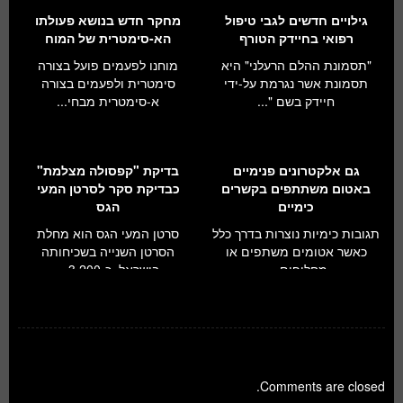
גילויים חדשים לגבי טיפול
מחקר חדש בנושא פעולתו
רפואי בחיידק הטורף
הא-סימטרית של המוח
"תסמונת ההלם הרעלני" היא
מוחנו לפעמים פועל בצורה
תסמונת אשר נגרמת על-ידי
סימטרית ולפעמים בצורה
חיידק בשם "...
א-סימטרית מבחי...
גם אלקטרונים פנימיים
בדיקת "קפסולה מצלמת"
באטום משתתפים בקשרים
כבדיקת סקר לסרטן המעי
כימיים
הגס
תגובות כימיות נוצרות בדרך כלל
סרטן המעי הגס הוא מחלת
כאשר אטומים משתפים או
הסרטן השנייה בשכיחותה
מחליפים ...
בישראל. כ-3,200...
Comments are closed.