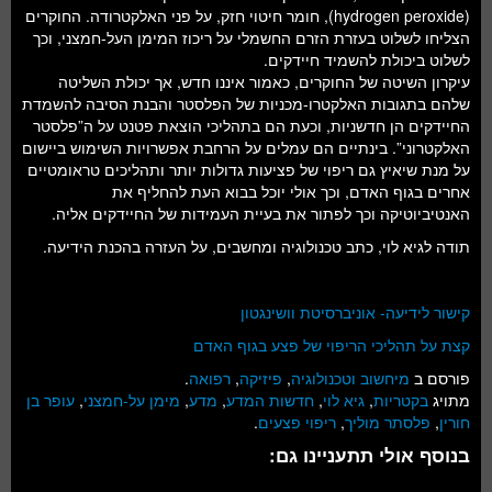
(hydrogen peroxide), חומר חיטוי חזק, על פני האלקטרודה. החוקרים
הצליחו לשלוט בעזרת הזרם החשמלי על ריכוז המימן העל-חמצני, וכך
לשלוט ביכולת להשמיד חיידקים.
עיקרון השיטה של החוקרים, כאמור איננו חדש, אך יכולת השליטה
שלהם בתגובות האלקטרו-מכניות של הפלסטר והבנת הסיבה להשמדת
החיידקים הן חדשניות, וכעת הם בתהליכי הוצאת פטנט על ה”פלסטר
האלקטרוני”. בינתיים הם עמלים על הרחבת אפשרויות השימוש ביישום
על מנת שיאיץ גם ריפוי של פציעות גדולות יותר ותהליכים טראומטיים
אחרים בגוף האדם, וכך אולי יוכל בבוא העת להחליף את
האנטיביוטיקה וכך לפתור את בעיית העמידות של החיידקים אליה.
תודה לגיא לוי, כתב טכנולוגיה ומחשבים, על העזרה בהכנת הידיעה.
קישור לידיעה- אוניברסיטת וושינגטון
קצת על תהליכי הריפוי של פצע בגוף האדם
פורסם ב
מיחשוב וטכנולוגיה
,
פיזיקה
,
רפואה
.
מתויג
בקטריות
,
גיא לוי
,
חדשות המדע
,
מדע
,
מימן על-חמצני
,
עופר בן
חורין
,
פלסתר מוליך
,
ריפוי פצעים
.
בנוסף אולי תתעניינו גם: