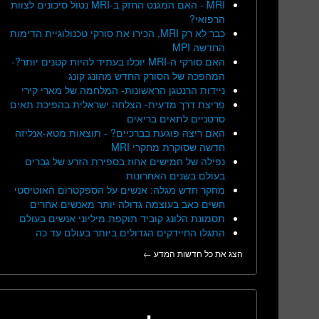
MRI - האם המגנט החזק ב-MRI נטול סיכונים לצוות
הרפואי?
כבר לא רק MRI, הכירו את סורקי טכנולוגיית הדימות
החדשה MPI
האם סורקי ה-MRI יוכלו בעתיד להיות קטנים יותר?-
המהפכה של הסורק החדש מהונג קונג
ניידות הרנטגן הראשונות- המלחמה של מארי קירי
פריצת דרך מדעית- הצלחה ישראלית בהפיכת תאים
סרטניים לתאים בריאים
האם ריצה פוגעת בברכיים? - תוצאות מטא-אנליזה
חדשה שסוקרת מחקרי MRI
נפילה של חמישים אחוז בספירת הזרע של גברים
בעולם בשנים האחרונות
מחקר חדש מגלה: אנשים על הספקטרום האוטיסטי
חשים כאב בעוצמה גדולה יותר מאנשים אחרים
תסמונת הלונג קוביד תוקפת מיליוני אנשים בעולם
התגלו החיידקים הגדולים ביותר בעולם עד כה
הצג את כל חדשות המדע ←