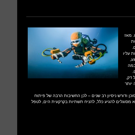
של כ-20 קילומטרים. מאז
ת
.
נות עליו
ע,
במה
.
 דק,
יותר
כן ודורש ניסיון רב שנים – לכן החשיבות הרבה של פיתוח
א מסוגלים להגיע כלל, להניח תשתיות בקרקעית הים, לטפל