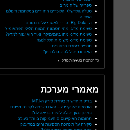
ספרייה של חומרים
סטלה גולדשלג והלוכדים היהודים במלחמת העולם
השנייה
ה- Big Data- הדרך לאסוף עלינו נתונים
טעימת מדע- מהי תסמונת המוות הלילי הפתאומי?
טעימת מדע- מהו ביומימיקרי ואיך הוא עוזר למדע?
טעימת מדע- משימות חלל לנוגה
תרפיה בעזרת פרוטונים
האם זכר יכול להיכנס להריון?
כל הכתבות בטעימות מדע ←
מאמרי מערכת
בדיקות חדשות בעזרת סורק ה-MRI
הורמזיס של קרינה – האם חשיפה לקרינה מייננת
במינון נמוך יכולה להיות בריאה לנו?
תהומות האוקיינוסים העמוקות ביותר בעולם
סקירה על תערוכת הספינות והים במדעטק
האם ריצת מרתון בריאה ללב?