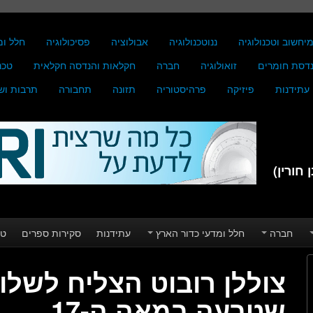
יחשוב וטכנולוגיה
ננוטכנולוגיה
אבולוציה
פסיכולוגיה
חלל ומ
דסת חומרים
זואולוגיה
חברה
חקלאות והנדסה חקלאית
טכנ
עתידנות
פיזיקה
פרהיסטוריה
תזונה
תחבורה
תרבות וש
חורין)
חברה
חלל ומדעי כדור הארץ
עתידנות
סקירות ספרים
טע
צוללן רובוט הצליח לשלו
שטבעה במאה ה-17