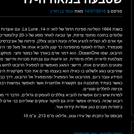
פורסם ב
14/07/2016
מאת
עופר בן חורין
בשנת 1664 הפליגה ספינת הדגל של לואי ה-14, La Lune, עם אוצרות
עלומים בתוכה מחופי צרפת, אך טבעה לאחר מסע 
אף אדם לא הצליח להגיע אליה וכעת רובוט צוללן, פיתוח של אוניברסיט
סטנפורד, הצליח לאסוף מהספינה כד קטן ולהביא אותו אל מעל פני הים
הרובוט, שמו OceanOne, הוא דמוי אדם באורך של כמטר וחצי. מותק
מצלמות לראייה תלת-מימדית, זוג זרועות עם צבתות מכניות וחיישני מג
ומנועים המניעים אותו. חיישני המגע מאפשרים למפעיל הרובוט לחוש 
שהרובוט נוגע ולשלוט בו כאילו הוא בעצמו מרים את הכד מקרקעית הים
המידע עובר כיום, מהרובוט אל המפעיל ומהמפעיל אל הרובוט, דרך כבל
כאשר בעתיד מתוכננת גם תקשורת אלחוטית אשר תאפשר גמישות רבה 
וכניסה לחללים סגורים.
למרות שיש כיום אפשרות להביא צוללנים לעומקים גדולים, הדבר די מסו
רובוט שכזה. בעזרתו אפשר יהיה גם לחקור עומקים שאליהם בני אדם ל
ביסודות מבנים כגון אסדות קידוח ועוד.
מבוסס על כתבתו של עידו גנוט, גלילאו מ”ס 213, ע”מ 10
קישור לידיעה- אונ’ סטנפורד