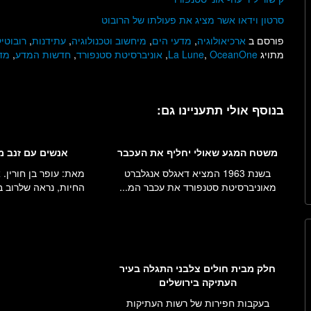
סרטון וידאו אשר מציג את פעולתו של הרובוט
פורסם ב
ארכיאולוגיה
,
מדעי הים
,
מיחשוב וטכנולוגיה
,
עתידנות
,
רובוטי
מתויג
OceanOne
,
La Lune
,
אוניברסיטת סטנפורד
,
חדשות המדע
,
מד
בנוסף אולי תתעניינו גם:
משטח המגע שאולי יחליף את העכבר
אנשים עם זנב מ
בשנת 1963 המציא דאגלס אנגלברט
מאת: עופר בן חורין. 
מאוניברסיטת סטנפורד את עכבר המ...
החיות, נראה שלרוב בע
חלק מבית חולים צלבני התגלה בעיר
העתיקה בירושלים
בעקבות חפירות של רשות העתיקות