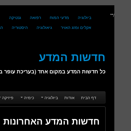
/**
ביולוגיה
מדעי המוח
רפואה
גנטיקה
מ
אקלים ומזג האויר
גיאולוגיה
היסטוריה
הנ
חדשות המדע
כל חדשות המדע במקום אחד (בעריכת עופר בן 
Skip to secondary content
Skip to primary content
Main menu
דף הבית
אודות
ביולוגיה
כימיה
פיזיקה
חדשות המדע האחרונות