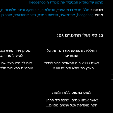
סרטון של נאס”א המסביר את פעולת ה-Hedgehog
פורסם ב
חלל ומדעי כדור הארץ
,
טכנולוגיה
,
רובוטיקה ובינה מלאכותית
,
מתויג
Hedgehog
,
אסטרואיד
,
חדשות המדע
,
חקר אסטרואיד
,
עופר בן ח
בנוסף אולי תתעניינו גם:
החללית שמצאה את הנחתת על
מסוק זעיר נושא מכ
המאדים
לטיפול מהיר ב
בשנת 2003 היה המאדים קרוב לכדור
דום לב הינו מצב שבו
הארץ כפי שלא היה זה 60 א...
מוחלטת בפעילות הלב. 
לטוס במטוס ללא חלונות
כאשר אנחנו טסים, ישיבה ליד החלון
הינה מועדפת אצל אנשים מסוימ...