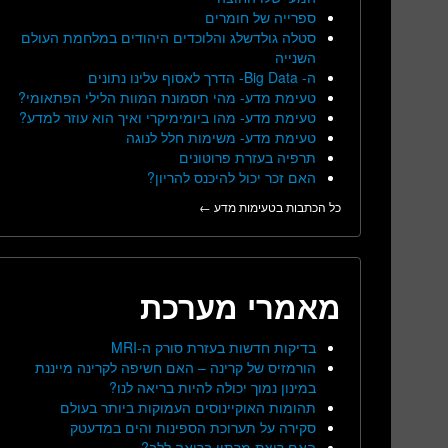
ספרייה של חומרים
סטלה גולדשלג והלוכדים היהודים במלחמת העולם
השנייה
ה- Big Data- הדרך לאסוף עלינו נתונים
טעימת מדע- מהי תסמונת המוות הלילי הפתאומי?
טעימת מדע- מהו ביומימיקרי ואיך הוא עוזר למדע?
טעימת מדע- משימות חלל לנוגה
תרפיה בעזרת פרוטונים
האם זכר יכול להיכנס להריון?
כל הכתבות בטעימות מדע ←
מאמרי מערכת
בדיקות חדשות בעזרת סורק ה-MRI
הורמזיס של קרינה – האם חשיפה לקרינה מייננת
במינון נמוך יכולה להיות בריאה לנו?
תהומות האוקיינוסים העמוקות ביותר בעולם
סקירה על תערוכת הספינות והים במדעטק
האם ריצת מרתון בריאה ללב?