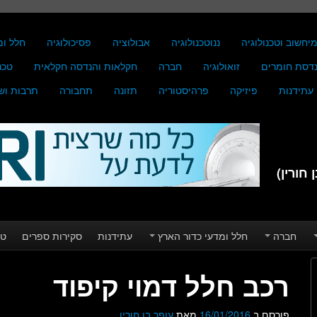
יחשוב וטכנולוגיה
ננוטכנולוגיה
אבולוציה
פסיכולוגיה
חלל ומ
דסת חומרים
זואולוגיה
חברה
חקלאות והנדסה חקלאית
טכנ
עתידנות
פיזיקה
פרהיסטוריה
תזונה
תחבורה
תרבות וש
חורין)
חברה
חלל ומדעי כדור הארץ
עתידנות
סקירות ספרים
טע
רכב חלל דמוי קיפוד
פורסם ב
16/01/2016
מאת
עופר בן חורין