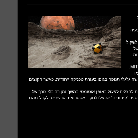
עיה
לשקול
 כדור הארץ). בשל סיבה זו חלליות כגון Stardust של
 דגימות
סוכנות החלל האמריקאית, בשיתוף חוקרים מאוניברסיטת סטנפורד ומ-MIT,
ו
ת שלושה גלגלי תנופה בגופו בעזרת טכניקה ייחודית, כאשר הקוצים
 להצליח לפעול באופן אוטומטי במשך זמן רב בלי צורך של
 מספר “קיפודים” שכאלו לחקור אסטרואיד או שביט ולקבל מהם