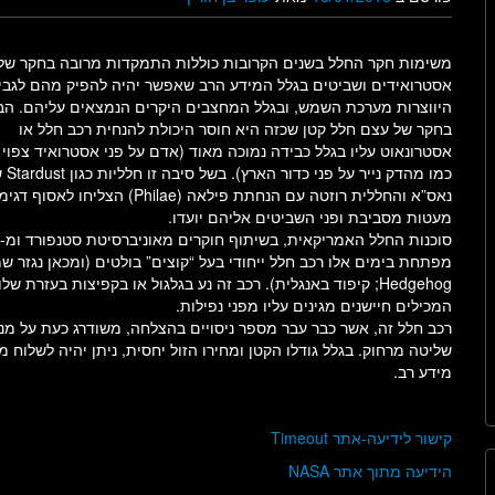
משימות חקר החלל בשנים הקרובות כוללות התמקדות מרובה בחקר של
אסטרואידים ושביטים בגלל המידע הרב שאפשר יהיה להפיק מהם לגבי
היווצרות מערכת השמש, ובגלל המחצבים היקרים הנמצאים עליהם. הב
בחקר של עצם חלל קטן שכזה היא חוסר היכולת להנחית רכב חלל או
אסטרונאוט עליו בגלל כבידה נמוכה מאוד (אדם על פני אסטרואיד צפוי 
כמו מהדק נייר על פני
נאס”א והחללית רוזטה עם הנחתת פילאה (Philae) הצליחו לאסוף
מעטות מסביבת ופני השביטים אליהם יועדו.
מפתחת בימים אלו רכב חלל ייחודי בעל “קוצים” בולטים (ומכאן נגזר שמ
Hedgehog; קיפוד באנגלית). רכב זה נע בגלגול או בקפיצות בעזר
המכילים חיישנים מגינים עליו מפני נפילות.
רכב חלל זה, אשר כבר עבר מספר ניסויים בהצלחה, משודרג כעת על מנת
שליטה מרחוק. בגלל גודלו הקטן ומחירו הזול יחסית, ניתן יהיה לשלוח
מידע רב.
קישור לידיעה-אתר Timeout
הידיעה מתוך אתר NASA