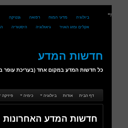
/**
ביולוגיה
מדעי המוח
רפואה
גנטיקה
מ
אקלים ומזג האויר
גיאולוגיה
היסטוריה
הנ
חדשות המדע
כל חדשות המדע במקום אחד (בעריכת עופר בן 
Skip to secondary content
Skip to primary content
Main menu
דף הבית
אודות
ביולוגיה
כימיה
פיזיקה
חדשות המדע האחרונות