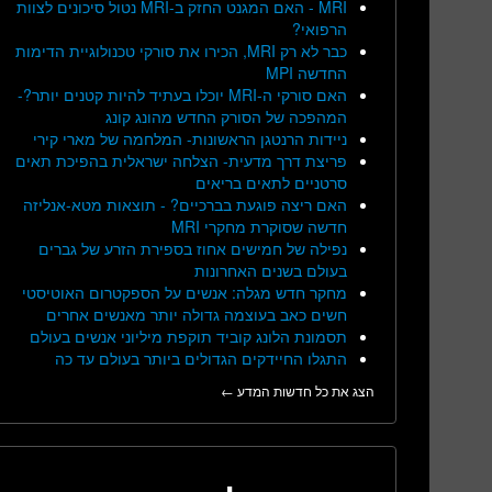
MRI - האם המגנט החזק ב-MRI נטול סיכונים לצוות
הרפואי?
כבר לא רק MRI, הכירו את סורקי טכנולוגיית הדימות
החדשה MPI
האם סורקי ה-MRI יוכלו בעתיד להיות קטנים יותר?-
המהפכה של הסורק החדש מהונג קונג
ניידות הרנטגן הראשונות- המלחמה של מארי קירי
פריצת דרך מדעית- הצלחה ישראלית בהפיכת תאים
סרטניים לתאים בריאים
האם ריצה פוגעת בברכיים? - תוצאות מטא-אנליזה
חדשה שסוקרת מחקרי MRI
נפילה של חמישים אחוז בספירת הזרע של גברים
בעולם בשנים האחרונות
מחקר חדש מגלה: אנשים על הספקטרום האוטיסטי
חשים כאב בעוצמה גדולה יותר מאנשים אחרים
תסמונת הלונג קוביד תוקפת מיליוני אנשים בעולם
התגלו החיידקים הגדולים ביותר בעולם עד כה
הצג את כל חדשות המדע ←