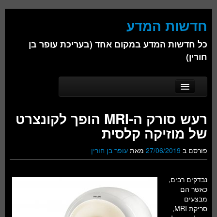
חדשות המדע
כל חדשות המדע במקום אחד (בעריכת עופר בן
חורין)
Skip to secondary content
Skip to primary content
Main menu
דף הבית
רעש סורק ה-MRI הופך לקונצרט
אודות
של מוזיקה קלסית
ביולוגיה
פורסם ב
27/06/2019
מאת
עופר בן חורין
כימיה
נבדקים רבים,
פיזיקה
כאשר הם
מבצעים
חברה
סריקת MRI,