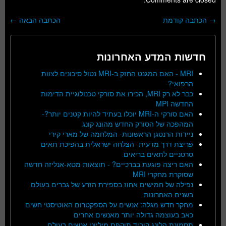
→
הכתבה קודמת
הכתבה הבאה
←
ניווט בפוסטים
חדשות המדע האחרונות
MRI - האם המגנט החזק ב-MRI נטול סיכונים לצוות
הרפואי?
כבר לא רק MRI, הכירו את סורקי טכנולוגיית הדימות
החדשה MPI
האם סורקי ה-MRI יוכלו בעתיד להיות קטנים יותר?-
המהפכה של הסורק החדש מהונג קונג
ניידות הרנטגן הראשונות- המלחמה של מארי קירי
פריצת דרך מדעית- הצלחה ישראלית בהפיכת תאים
סרטניים לתאים בריאים
האם ריצה פוגעת בברכיים? - תוצאות מטא-אנליזה חדשה
שסוקרת מחקרי MRI
נפילה של חמישים אחוז בספירת הזרע של גברים בעולם
בשנים האחרונות
מחקר חדש מגלה: אנשים על הספקטרום האוטיסטי חשים
כאב בעוצמה גדולה יותר מאנשים אחרים
תסמונת הלונג קוביד תוקפת מיליוני אנשים בעולם