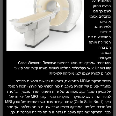
מתלוננים על
חלל ומדעי כדור הארץ
הרעש החזק.
לשם כך הם
עתידנות
מקבלים אטמי
אוזניים
סקירות ספרים
ולעיתים גם
אוזניות
טעימות מדע
המשמיעות את
המוזיקה אותה
הם בחרו.
מסתבר
שקבוצת
מהנדסים אמריקאיים מאוניברסיטת Case Western Reserve
University אשר בקליבלנד החליטו לעשות משהו קצת יותר קיצוני
ולגרום לסורק עצמו לנגן מוסיקה קלאסית!
כאשר סריקת ה-MRI מתבצעת, נשמעות נקישות ורעשים מכניים
מהגרדיאנטים של הסורק בעקבות כוח הנקרא כוח לורנץ (הכוח הפועל
על מטען חשמלי עקב נוכחותם של שדה חשמלי ושדה מגנטי). על מנת
להפוך את הרעש למוזיקה, החוקרים המירו קובץ MP3 של יצירתו של
באך (Cello Suite No. 1) לנתוני קידוד עבור הגרדיאנטים של סורק MRI
של חברת פיליפס. המוזיקה שיצרו הגרדיאנטים היתה נפלאה, אך יותר
מכך, הסריקה שהופקה בעקבות נגינה זו היתה סריקה אבחנתית. כך,