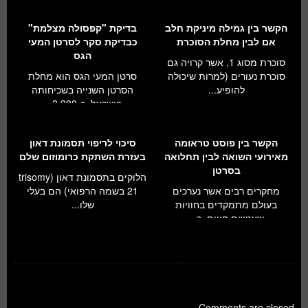
הקשר בין גמילה מיניקת חלב
בדיקת "קפסולה מצלמת"
אם לבין מחלת הסוכרת
כבדיקת סקר לסרטן המעי
הגס
סוכרת מסוג 1, אשר קרויה גם
סוכרת נעורים (למרות שיכולה
סרטן המעי הגס הוא מחלת
להופיע...
הסרטן השנייה בשכיחותה
בישראל. כ-3,200...
הקשר בין פוסט טראומה
סיכוי לריפוי תסמונת דאון
מאירועי השואה לבין תחלואה
בעזרת השתקת כרומוזום שלם
בסרטן
הלוקים בתסמונת דאון (trisomy
מחקרים רבים אשר נערכים
21 בשמה הרפואי) הם בעלי
בעולם מתמקדים בחוויות
שלו...
שאנשים חווים, כ...
Comments are closed.