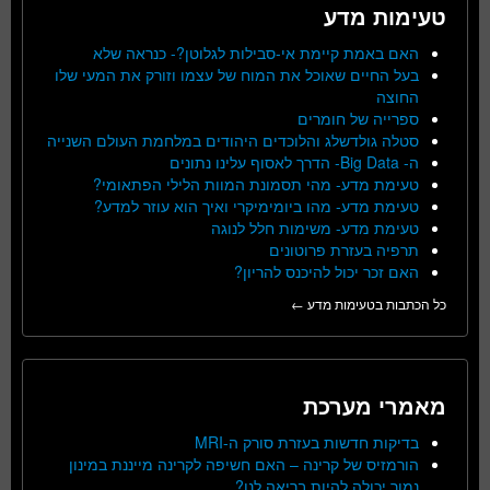
טעימות מדע
האם באמת קיימת אי-סבילות לגלוטן?- כנראה שלא
בעל החיים שאוכל את המוח של עצמו וזורק את המעי שלו
החוצה
ספרייה של חומרים
סטלה גולדשלג והלוכדים היהודים במלחמת העולם השנייה
ה- Big Data- הדרך לאסוף עלינו נתונים
טעימת מדע- מהי תסמונת המוות הלילי הפתאומי?
טעימת מדע- מהו ביומימיקרי ואיך הוא עוזר למדע?
טעימת מדע- משימות חלל לנוגה
תרפיה בעזרת פרוטונים
האם זכר יכול להיכנס להריון?
כל הכתבות בטעימות מדע ←
מאמרי מערכת
בדיקות חדשות בעזרת סורק ה-MRI
הורמזיס של קרינה – האם חשיפה לקרינה מייננת במינון
נמוך יכולה להיות בריאה לנו?