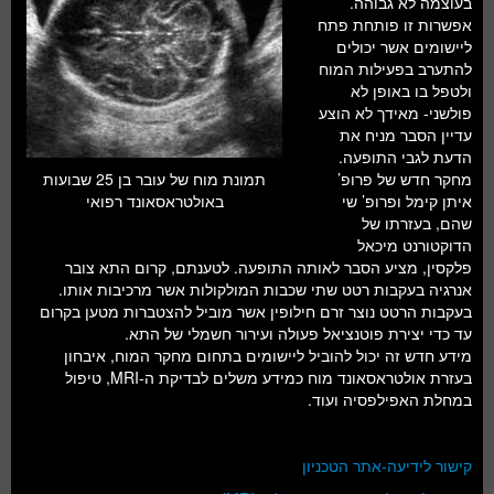
בעוצמה לא גבוהה.
חלל ומדעי כדור הארץ
אפשרות זו פותחת פתח
ליישומים אשר יכולים
עתידנות
להתערב בפעילות המוח
ולטפל בו באופן לא
סקירות ספרים
פולשני- מאידך לא הוצע
עדיין הסבר מניח את
טעימות מדע
הדעת לגבי התופעה.
מחקר חדש של פרופ’
תמונת מוח של עובר בן 25 שבועות
איתן קימל ופרופ’ שי
באולטראסאונד רפואי
שהם, בעזרתו של
הדוקטורנט מיכאל
פלקסין, מציע הסבר לאותה התופעה. לטענתם, קרום התא צובר
אנרגיה בעקבות רטט שתי שכבות המולקולות אשר מרכיבות אותו.
בעקבות הרטט נוצר זרם חילופין אשר מוביל להצטברות מטען בקרום
עד כדי יצירת פוטנציאל פעולה ועירור חשמלי של התא.
מידע חדש זה יכול להוביל ליישומים בתחום מחקר המוח, איבחון
בעזרת אולטראסאונד מוח כמידע משלים לבדיקת ה-MRI, טיפול
במחלת האפילפסיה ועוד.
קישור לידיעה-אתר הטכניון