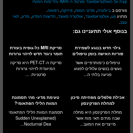
קצת על האולטראסאונד-פורטל ה-fMRI והדימות המוחי
פורסם ב
ביולוגיה
,
מדעי המוח
,
פיזיקה
,
רפואה
.
מתויג
us
,
אולטראסאונד
,
אולטרה סאונד
,
חדשות המדע
,
מדע
,
תאי
עצב
.
בנוסף אולי תתעניינו גם:
גילוי חדש בנוגע לשמירת
סריקת MRI כל-גופית בעזרת
פוריות האישה בזמן טיפולים
חומר ניגוד חדש לזיהוי גרורות
טיפולים כימותרפיים אשר
סריקת ה-PET-CT היא סריקה
נעשים בנשים עלולים לפגוע
המיועדת לזיהוי גרורות
פגיעה בלתי ה...
סרטניות. ...
אכילת פלפלים מפחיתה סיכון
טעימת מדע- מהי תסמונת
למחלת הפרקינסון
המוות הלילי הפתאומי?
מחלת הפרקינסון היא מחלה
תסמונת המוות הלילי הפתאומי
שבה מתים תאי מוח אשר
(Sudden Unexplained
מייצרים את המעב...
Nocturnal Dea...