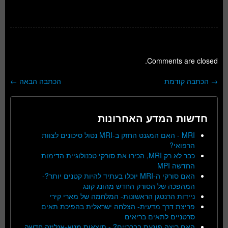
Comments are closed.
→
הכתבה קודמת
הכתבה הבאה
←
ניווט בפוסטים
חדשות המדע האחרונות
MRI - האם המגנט החזק ב-MRI נטול סיכונים לצוות
הרפואי?
כבר לא רק MRI, הכירו את סורקי טכנולוגיית הדימות
החדשה MPI
האם סורקי ה-MRI יוכלו בעתיד להיות קטנים יותר?-
המהפכה של הסורק החדש מהונג קונג
ניידות הרנטגן הראשונות- המלחמה של מארי קירי
פריצת דרך מדעית- הצלחה ישראלית בהפיכת תאים
סרטניים לתאים בריאים
האם ריצה פוגעת בברכיים? - תוצאות מטא-אנליזה חדשה