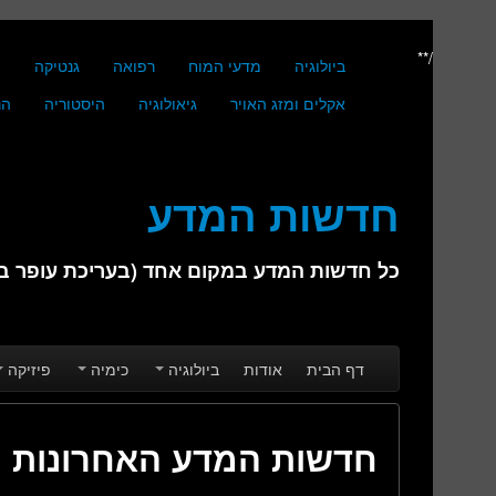
/**
ביולוגיה
מדעי המוח
רפואה
גנטיקה
מ
אקלים ומזג האויר
גיאולוגיה
היסטוריה
הנ
חדשות המדע
כל חדשות המדע במקום אחד (בעריכת עופר בן 
Skip to secondary content
Skip to primary content
Main menu
דף הבית
אודות
ביולוגיה
כימיה
פיזיקה
חדשות המדע האחרונות