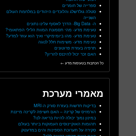
ספרייה של חומרים
סטלה גולדשלג והלוכדים היהודים במלחמת העולם
השנייה
ה- Big Data- הדרך לאסוף עלינו נתונים
טעימת מדע- מהי תסמונת המוות הלילי הפתאומי?
טעימת מדע- מהו ביומימיקרי ואיך הוא עוזר למדע?
טעימת מדע- משימות חלל לנוגה
תרפיה בעזרת פרוטונים
האם זכר יכול להיכנס להריון?
כל הכתבות בטעימות מדע ←
מאמרי מערכת
בדיקות חדשות בעזרת סורק ה-MRI
הורמזיס של קרינה – האם חשיפה לקרינה מייננת
במינון נמוך יכולה להיות בריאה לנו?
תהומות האוקיינוסים העמוקות ביותר בעולם
סקירה על תערוכת הספינות והים במדעטק
האם ריצת מרתון בריאה ללב?