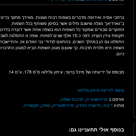
ברחבי אסיה ואירופה מדברים בשפות רבות ושונות. מאידך מחקר בריט
ב”גארדיאן” מגלה שישנם מילים אשר בסיסן משותף בכל השפות.
החוקרים סבורים שמקור כל השפות הוא בשפה אחת אשר דוברה בדרום
תקופת עידן הקרח, לפני כ-15 אלף שנים לפחות. שפה זו התפל
התפלגו גם הן במהלך השנים, בהתאם לנדודי בני האדם אז, והתיישבות
השפה היא תלוית תרבות, כך שעצם מגוון השפות הביא למגוון התרבויות
כיום.
מבוסס על ידיעתה של מיכל ברונר, עיתון גלילאו מ”ס 178, ע”מ 14.
קישור לידיעה-עיתון גלילאו
פורסם ב
פרהיסטוריה
,
תרבות ושפה
.
מתויג
דיבור
,
חדשות המדע
,
פרהיסטוריה
,
שפה
,
תקשורת
.
בנוסף אולי תתעניינו גם: