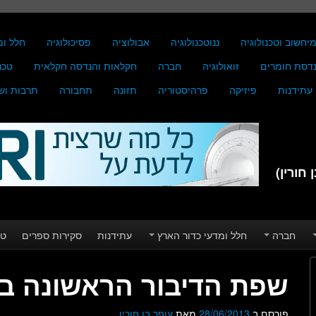
יחשוב וטכנולוגיה
ננוטכנולוגיה
אבולוציה
פסיכולוגיה
חלל ומ
דסת חומרים
זואולוגיה
חברה
חקלאות והנדסה חקלאית
טכנ
עתידנות
פיזיקה
פרהיסטוריה
תזונה
תחבורה
תרבות וש
חורין)
חברה
חלל ומדעי כדור הארץ
עתידנות
סקירות ספרים
טע
שפת הדיבור הראשונה ב
פורסם ב
28/06/2013
מאת
עופר בן חורין