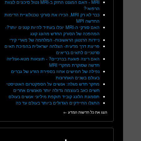
MRI - האם המגנט החזק ב-MRI נטול סיכונים לצוות
הרפואי?
כבר לא רק MRI, הכירו את סורקי טכנולוגיית הדימות
החדשה MPI
האם סורקי ה-MRI יוכלו בעתיד להיות קטנים יותר?-
המהפכה של הסורק החדש מהונג קונג
ניידות הרנטגן הראשונות- המלחמה של מארי קירי
פריצת דרך מדעית- הצלחה ישראלית בהפיכת תאים
סרטניים לתאים בריאים
האם ריצה פוגעת בברכיים? - תוצאות מטא-אנליזה
חדשה שסוקרת מחקרי MRI
נפילה של חמישים אחוז בספירת הזרע של גברים
בעולם בשנים האחרונות
מחקר חדש מגלה: אנשים על הספקטרום האוטיסטי
חשים כאב בעוצמה גדולה יותר מאנשים אחרים
תסמונת הלונג קוביד תוקפת מיליוני אנשים בעולם
התגלו החיידקים הגדולים ביותר בעולם עד כה
הצג את כל חדשות המדע ←