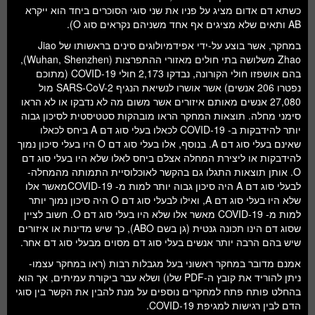
כשתא דם אדום מציג על פניו את שני סוגי הסוכרים ביחד הוא ייקרא
AB ותאים שלא מציגים אף אחד משניהם נקראים סוג O).
במחקר, אשר בוצע על-ידי אפידמיולוגים סינים בראשותו של Jiao
Zhao משלושה בתי חולים מאזורי ההתפרצות (Wuhan, Shenzhen),
בהם אושפזו חולי הקורונה, נבדקו 2,173 חולי COVID-19 (מתוכם
נפטרו 206 אנשים) אשר אושרו לנשיאת הנגיף SARS-CoV-2 מול
27,080 אנשים מאותם איזורים אשר משום מה לא נדבקו או לא הראו
סימני מחלה. תוצאות המחקר הראו מובהקות סטטיסטית לסיכון גבוה
יותר להידבקות ב- COVID-19 לכאלו בעלי סוג דם A ביחס לכאלו
שאינם בעלי סוג דם A. בנוסף, אלו בעלי סוג דם O היו בעלי סיכון נמוך
להידבקות או ליצירת המחלה אצלם ביחס לאלו שלא היו בעלי סוג דם
O. אותן תוצאות התגלו גם בהקשר לאוכלוסיית התמותה מהמחלה-
לבעלי סוג דם A היה סיכון גבוה יותר למות מ- COVID-19מאשר אלו
שלא היו בעלי סוג דם A, ואילו לבעלי סוג דם O היה סיכון נמוך יותר
למות מ- COVID-19 מאשר אלו שלא היו בעלי סוג דם O. חשוב לציין
שסוג דם הינו תכונה גנטית (גן בשם ABO), כך שיש מדינות או איזורים
שיש בהם הרבה יותר אנשים בעלי סוג דם מסוים מבעלי סוג דם אחר.
אמנם מדובר במחקר ראשוני בעל מגבלות רבות (ראו במחקר עצמו-
ניתן להוריד את קובץ ה-PDF שלו) ושלא עבר ביקורת עמיתים, אך הוא
בהחלט פותח פתח למחקרים נוספים על מנת להבין את הקשר בין סוגי
הדם לבין רגישות למגיפת COVID-19.