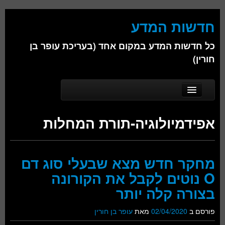
חדשות המדע
כל חדשות המדע במקום אחד (בעריכת עופר בן
חורין)
Skip to secondary content
Skip to primary content
Main menu
דף הבית
אפידמיולוגיה-תורת המחלות
אודות
ביולוגיה
מחקר חדש מצא שבעלי סוג דם
כימיה
O נוטים לקבל את הקורונה
פיזיקה
בצורה קלה יותר
חברה
פורסם ב
02/04/2020
מאת
עופר בן חורין