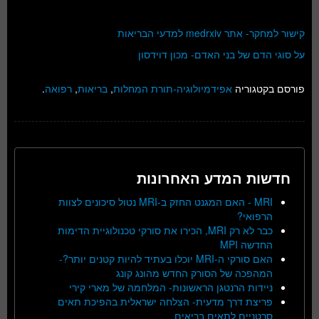
קישור למחקר- אתר medrxiv למדעי הבריאות
על סוגי הדם של בני האדם- מכון דוידסון
פורסם בקטגוריה
אפידמיולוגיה-תורת המחלות
,
בריאות
,
רפואה
.
חדשות המדע האחרונות
MRI - האם המגנט החזק ב-MRI נטול סיכונים לצוות
הרפואי?
כבר לא רק MRI, הכירו את סורקי טכנולוגיית הדימות
החדשה MPI
האם סורקי ה-MRI יוכלו בעתיד להיות קטנים יותר?-
המהפכה של הסורק החדש מהונג קונג
ניידות הרנטגן הראשונות- המלחמה של מארי קירי
פריצת דרך מדעית- הצלחה ישראלית בהפיכת תאים
סרטניים לתאים בריאים