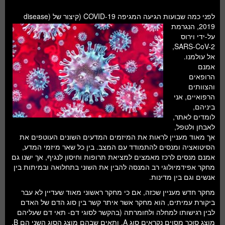
חלל ומדעי כדור הארץ
לפני כמה שבועות הגיעה המגיפה COVID-19 (קיצור של
(disease
עתידנות
2019, הנגרמת
על-ידי וירוס
סקירות ספרים
SARS-CoV-2,
אל עולמנו.
טעימות מדע
אמנם
הרופאים
והצוותים
הרפואיים, אני
ביניהם,
לומדים לאתר,
לאבחן ולטפל,
אך מאוד מעניין לראות את המיזמים המדעים השונים העוטפים את
הסיטואציה ומנסים להתמודד עם המצב. בין כל שאר מיזמי המדע,
אמנם מנסים לרכז מאמצים למציאת תרופות וחיסון לנגיף, אך ישנו גם
מחקר אפידמיולוגי רב המנסה להבין את השוני בתחלואה ובמיתות בין
אנשים וגם בין מדינות.
מחקר חדש מעניין שכזה, אם כי מחקר ראשוני מאוד שעדיין לא עבר
ביקורת עמיתים, הוא מחקר אשר איתר קשר בין סוג הדם של האדם
לבין רגישותו למחלה ולחומרתה (בהקשר לסוגי דם- תאי דם שעליהם
מוצג סוכר מסוים נקראים סוג A, ותאים שבהם מוצג הסוג השני הם B.