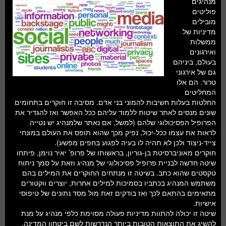
מנהיגים
חלל ומדעי כדור הארץ
פוליטים
מובילים
עתידנות
מדיניות של
ממשלות
סקירות ספרים
ואירגונים
בעולם, ביניהם
טעימות מדע
גם של אירגוני
טרור. הם אלו
המחליטים
החלטות בעלות חשיבות להמוני בני אדם. מסיבה זו חוקרים בתחומים
שונים מנסים לאתר שיטות ללמוד עליהם ככל האפשר ואז להגדיר את
הפרופיל הפסיכולוגי שלהם (למשל, אם נאתר שלמנהיג יש נטייה
לראות את עצמו ככל-יכול, נפיק מכך שהוא תופס את העולם במונחי
צייד-ניצוד ולכן לא תהיה לו בעיה לפגוע בחפים מפשע).
חוקרים מאוניברסיטת בן-גוריון, בראשותו של פרופ’ יאיר נוימן, פיתחו
שיטה חדשה לבניית פרופיל פסיכולוגי של מנהיג וזאת על סמך ניתוח
טקסטים שהוא כתב. בשיטה זו מנתחים החוקרים את המילים בהם
משתמש המנהיג בכתביו בסמיכות למילים אחרות, יוצרים ווקטורים
מתאימים בהתאם לכך ואז בודקים זאת מול מסד נתונים של טיפוסי
אישיות.
שיטה זו יכולה להתוות מדיניות פעולה מסוימת כלפי מנהיג על מנת
להשיג את התוצאות הטובות ביותר הנדרשות לשם ביטחון המדינה.