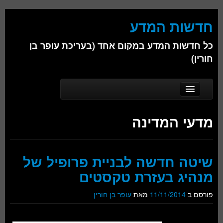
חדשות המדע
כל חדשות המדע במקום אחד (בעריכת עופר בן
חורין)
Skip to secondary content
Skip to primary content
Main menu
דף הבית
מדעי המדינה
אודות
ביולוגיה
שיטה חדשה לבניית פרופיל של
כימיה
מנהיג בעזרת טקסטים
פיזיקה
פורסם ב
11/11/2014
מאת
עופר בן חורין
חברה