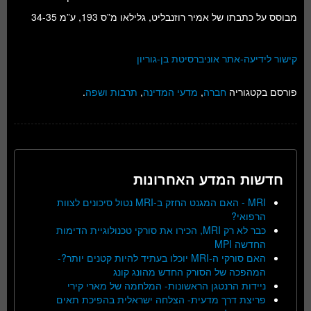
מבוסס על כתבתו של אמיר רוזנבליט, גלילאו מ”ס 193, ע”מ 34-35
קישור לידיעה-אתר אוניברסיטת בן-גוריון
פורסם בקטגוריה
חברה
,
מדעי המדינה
,
תרבות ושפה
.
חדשות המדע האחרונות
MRI - האם המגנט החזק ב-MRI נטול סיכונים לצוות
הרפואי?
כבר לא רק MRI, הכירו את סורקי טכנולוגיית הדימות
החדשה MPI
האם סורקי ה-MRI יוכלו בעתיד להיות קטנים יותר?-
המהפכה של הסורק החדש מהונג קונג
ניידות הרנטגן הראשונות- המלחמה של מארי קירי
פריצת דרך מדעית- הצלחה ישראלית בהפיכת תאים