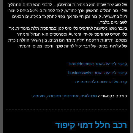
של סוג יצור שכזה הוא במהירות ובחיסכון – לדברי המפתחים התהליך
של ייצור המל”ט הראשון ארך כחודש, קצר לפחות ב-50% ביחס לייצור
רגיל בתעשייה. קיצור זמן הייצור אף צפוי להתקצר במל”טים הבאים
לשבועיים בלבד.
בעבר נעשו ניסיונות להדפיס כלי טיס קטן במדפסת תלת מימדית, אך
כלי הטייס שהודפס על-ידי Aurora וסטרטסיס הוא הגדול והמהיר
מכולם. יתרונות הדפסת תלת מימד הם רבים, בין השאר הוזלה ניכרת
של עלויות ובסופו של דבר יכול להיות שכך יודפסו מטוסי העתיד.
קישור לידיעה-אתר israeldefense
קישור לידיעה- אתר businesswire
קצת על הדפסה תלת-מימדית
פורסם בקטגוריה
טכנולוגיה
,
עתידנות
,
תחבורה
,
תעופה
.
רכב חלל דמוי קיפוד