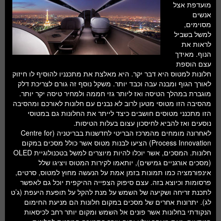
מועדפת אצל
אנשים
מסוימים,
למשל בשביל
לראות את
הנוף. מאידך
עצם הוספת
חלונות למטוס היא דבר יקר. היא מאלצת את מתכנניו להוסיף לו חיזוק
לאורך הגוף ומבנה עבה וכבד יותר. משקל נוסף זה גורם לצריכת דלק
מוגברת במהלך הטיסה ואז ליותר גזי חממה ולמחיר טיסה יקר יותר.
מהסיבה הזו מטוסי מטען לרוב לא נבנים עם חלונות לאורכם ומהסיבה
הזו מתכנני מטוסים חושבים כיצד לייתר את החלונות גם במטוסי
נוסעים ואז להביא לחיסכון עצום בעלות הטיסות.
לאחרונה מומחים מהמרכז הבריטי לחדשנות בבריטניה (Centre for
Process Innovation) הציעו לבנות מטוס אשר כולל מסכים במקום
חלונות. המסכים, אשר יוכלו להיות מיוצרים למשל בטכנולוגיית OLED
(מסכים אורגניים גמישים), יותאמו לקירות המטוס ויציגו שלל
אינפורמציה כמו תמונות בזמן אמת על הנעשה מחוץ למטוס, סרטים,
פרסומות וכיוצא בזה. עצם סיפוק הצפייה ההיקפית יוכל גם לאפשר
לתכנת זריחה ושקיעה של השמש על מנת להקל על תופעת היעפת (ג’ט
לג). יתרונות אחרים של מסכים במקום חלונות הם מניעת החימום
הנקודתי בחלונות אשר פונים אל השמש ומקום יותר רחב לכיסאות