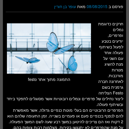
פורסם ב
08/08/2015
מאת
עופר בן חורין
חרקים כדוגמת
נמלים
ופרפרים,
יודעים בטבע
לפעול בשיתוף
פעולה אחד
עם השני על
מנת להשיג
מטרות
מורכבות.
התמונה מתוך אתר festo
לאחרונה חברה
גרמנית בשם
Festo הצליחה
ליצור נחילים של פרפרים ונמלים רובוטיות אשר מסוגלים לתפקד ביחד
ובשיתוף פעולה.
הפרפרים הרובוטיים הם בעלי מוטת כנפיים גדולה, אשר מאפשרת
להם לנפנף בכנפיים פעם או פעמיים בשנייה. זמן התעופה שלהם הוא
2 דקות ואז הם צריכים להיטען במשך רבע שעה לשם המשך הפעולה.
על מנת שהפרפרים לא יתנגשו בקירות, מצלמות רבות צופות בהם,