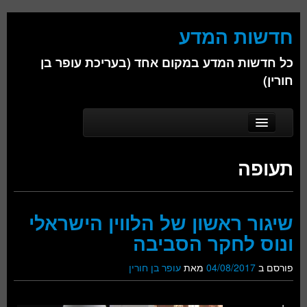
חדשות המדע
כל חדשות המדע במקום אחד (בעריכת עופר בן
חורין)
Skip to secondary content
Skip to primary content
Main menu
דף הבית
תעופה
אודות
ביולוגיה
שיגור ראשון של הלווין הישראלי
כימיה
ונוס לחקר הסביבה
פיזיקה
פורסם ב
04/08/2017
מאת
עופר בן חורין
חברה