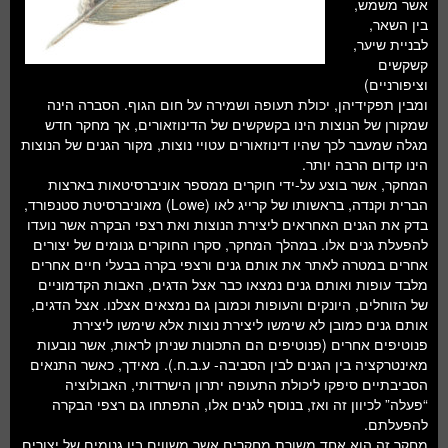
אשר משמש,
בין השאר,
לבניית שיער,
קשקשים
וציפורניים)
ומבין תפקידיהן, יכולת תעופה ושמירה על חום הגוף. הסברה הינה
שמקורן של הנוצות הינו בקשקשים של הדינוזאורים, אך מחקר חדש
מגלה שמעבר לכך שהיו דינוזאורים עטויי נוצות, מקור הגנים של הנוצות
הינו קדום הרבה יותר.
המחקר, אשר בוצע על-ידי חוקרים ממספר אוניברסיטאות בארצות
הברית וקנדה, בראשותו של קרייג לאו (Lowe) מאוניברסיטת סטנפורד,
בדק את הגנים האחראים ליצירת הנוצות ואת רצפי הבקרה אשר נועדו
להפעלת גנים אלו. במהלך המחקר, סקרו החוקרים גנומים של יצורים
אחרים במטרה לאתר את אותם גנים ורצפי בקרה בבעלי חיים אחרים
מלבד עופות ואותם גנים נמצאו כבר אצל הדגים, האבות הקדמוניים
של הזוחלים, היונקים והעופות וכמובן גם נמצאים אצלנו. אצל הדגים,
אותם גנים כמובן לא שימשו ליצירת נוצות אלא שימשו ליצירת
פנוטיפים אחרים (פנוטיפים הם התכונות שניתן לראות, אשר נובעות
מאינטרקציה בין הגנים לבין הסביבה- ע.ב.ח.). מאידך, כאשר התנאים
הסביבתיים סיפקו ליכולת התעופה יתרון הישרדותי, האבולוציה
“פעלה” לכיוון זה ואז, בנוסף לגנים אלו, התפתחו גם רצפי הבקרה
להפעלתם.
מחקר זה הוא אחד משורת מחקרים אשר משווים בין גנומים של יצורים