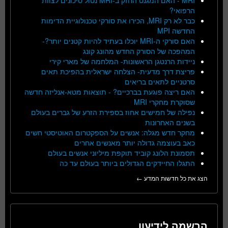
MRI - האם המגנט החזק ב-MRI נטול סיכונים לצוות
הרפואי?
כבר לא רק MRI, הכירו את סורקי טכנולוגיית הדימות
החדשה MPI
האם סורקי ה-MRI יוכלו בעתיד להיות קטנים יותר?-
המהפכה של הסורק החדש מהונג קונג
ניידות הרנטגן הראשונות- המלחמה של מארי קירי
פריצת דרך מדעית- הצלחה ישראלית בהפיכת תאים
סרטניים לתאים בריאים
האם ריצה פוגעת בברכיים? - תוצאות מטא-אנליזה חדשה
שסוקרת מחקרי MRI
נפילה של חמישים אחוז בספירת הזרע של גברים בעולם
בשנים האחרונות
מחקר חדש מגלה: אנשים על הספקטרום האוטיסטי חשים
כאב בעוצמה גדולה יותר מאנשים אחרים
תסמונת הלונג קוביד תוקפת מיליוני אנשים בעולם
התגלו החיידקים הגדולים ביותר בעולם עד כה
הצג את כל חדשות המדע ←
הרשמה לידיעון