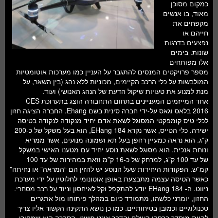
כמקום מסוכן
מאוד, בו אנשים
מקפחים את
חייהם או
נפצעים בדרגות
שונות. בימים
אלו מפותחים
מספר פרויקטים המנסים להתגבר על העניין כמו מערכות אוטומטיות
המולבשות על כלי הרכב הקיימים, מכוניות ללא נהג (בין השאר, על
מנת למנוע את טעויות שיקול הדעת של הנהג האנושי) ועוד.
אחד המייזמים המעניינים בתחום התחבורה הוצג בתערוכת CES
2016 בלאס וגאס על-ידי חברה סינית בשם Ehang. החברה הציגה חזון
לכלי טיס קומפקטי המסוגל לשאת אדם יחיד מנקודה לנקודה בטיסה
ישירה. כלי הטייס, אשר נקרא EHang 184, הוא בעל משקל של כ-200
ק”ג. הוא נראה כמעיין רחפן בעל תא ושמונה מנועים, אשר ממריא
ונוחת אנכית. הוא מסוגל לשאת נוסע יחיד עם מטענו האישי במשקל
של עד 100 ק”ג, למרחק של כ-16 ק”מ וזאת במהירות של עד 100
קמ”ש. הפקודות היחידות שעל הנוסע יש להזין הם “המראה” או נחיתה”
כאשר הטיסה עצמה מתבצעת באופן אוטונומי לחלוטין על ידי מערכת
ניווט. ה- EHang 184 יודע להתקפל וקל לאיחסון וניוד על רכב מסחרי.
החזון, יומרני כלשהו, מתמודד כיום במהלך פיתוחו מול אתגרים
טכנולוגיים וכמובן בטיחותיים. כמו כן נושא התקינה הקשור אליו צריך
להיות מוסדר ברחבי העולם והדבר איננו פשוט. הסברה היא שמחירו