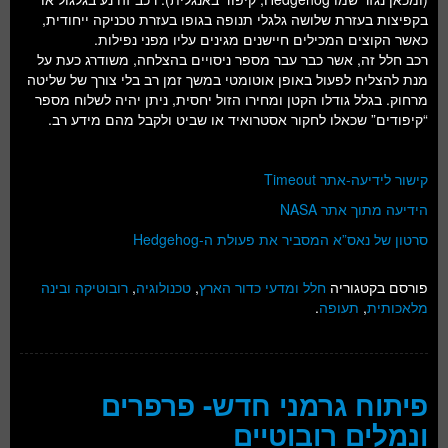
בקפיצות בעזרת שלושה גלגלי תנופה בגופו בעזרת טכניקה ייחודית,
כאשר הקוצים המכילים חיישנים מגינים עליו מפני נפילות.
רכב חלל זה, אשר כבר עבר מספר ניסויים בהצלחה, משודרג כעת על
מנת להצליח לפעול באופן אוטומטי במשך זמן רב בלי צורך של שליטה
מרחוק. בגלל גודלו הקטן ומחירו הזול יחסית, ניתן יהיה לשלוח מספר
“קיפודים” שכאלו לחקור אסטרואיד או שביט ולקבל מהם מידע רב.
קישור לידיעה-אתר Timeout
הידיעה מתוך אתר NASA
סרטון של נאס”א המסביר את פעולת ה-Hedgehog
פורסם בקטגוריה
חלל ומדעי כדור הארץ
,
טכנולוגיה
,
רובוטיקה ובינה
מלאכותית
,
תעופה
.
פיתוח גרמני חדש- פרפרים
ונמלים רובוטיים