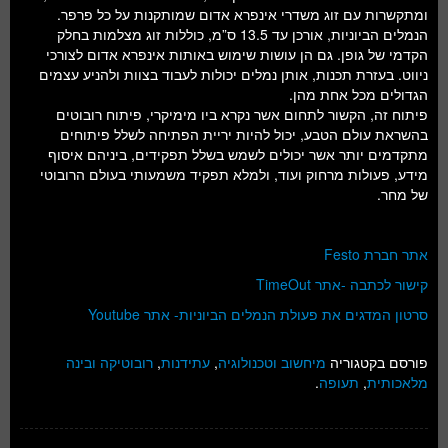
ומתקשרות עם זוג משדרי אינפרא אדום שמותקנות על כל פרפר.
הנמלים הביוניות, אורכן עד 13.5 ס”מ, כוללות זוג מצלמות בחלק
הקדמי של גופן. גם הן עושות שימוש באותות אינפרא אדום לצורכי
ניווט. בעזרת תכנות, אותן נמלים יכולות לעבוד בצוות ולהניע עצמים
הגדולים מכל אחת מהן.
פיתוח זה, הקשור לתחום אשר נקרא ביו מימיקרי, פיתוח רובוטים
בהשראת עולם הטבע, יכול להיות יריית הפתיחה לשלל פיתוחים
מתקדמים יותר אשר יכולים לשמש בשלל תפקידים, ביניהם איסוף
מידע, פעולות מרחוק ועוד, ולמלא תפקיד משמעותי בעולם הרובוטי
של מחר.
אתר חברת Festo
קישור לכתבה -אתר TimeOut
סרטון המדגים את פעולת הנמלים הביוניות- אתר Youtube
פורסם בקטגוריה
מיחשוב וטכנולוגיה
,
עתידנות
,
רובוטיקה ובינה
מלאכותית
,
תעופה
.