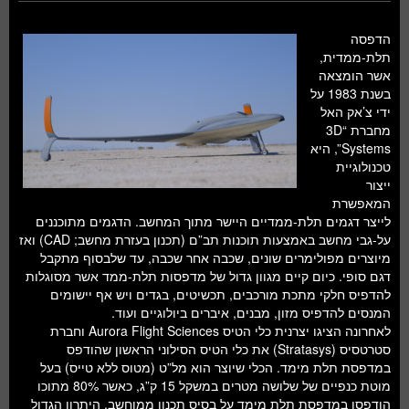
הדפסה
תלת-ממדית,
אשר הומצאה
בשנת 1983 על
ידי צ’אק האל
מחברת “3D
Systems”, היא
טכנולוגיית
ייצור
המאפשרת
לייצר דגמים תלת-ממדיים היישר מתוך המחשב. הדגמים מתוכננים
על-גבי מחשב באמצעות תוכנות תב”ם (תכנון בעזרת מחשב; CAD) ואז
מיוצרים מפולימרים שונים, שכבה אחר שכבה, עד שלבסוף מתקבל
דגם סופי. כיום קיים מגוון גדול של מדפסות תלת-ממד אשר מסוגלות
להדפיס חלקי מתכת מורכבים, תכשיטים, בגדים ויש אף יישומים
המנסים להדפיס מזון, מבנים, איברים ביולוגיים ועוד.
לאחרונה הציגו יצרנית כלי הטיס Aurora Flight Sciences וחברת
סטרטסיס (Stratasys) את כלי הטיס הסילוני הראשון שהודפס
במדפסת תלת מימד. הכלי שיוצר הוא מל”ט (מטוס ללא טייס) בעל
מוטת כנפיים של שלושה מטרים במשקל 15 ק”ג, כאשר 80% מתוכו
הודפסו במדפסת תלת מימד על בסיס תכנון ממוחשב. היתרון הגדול