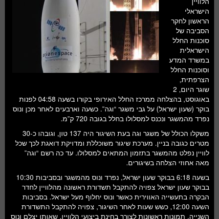
הלוויין
חלל ומדעי כדור הארץ
הישראלי
הראשון לחקר
עתידנות
הסביבה של
סוכנות החלל
סקירות ספרים
הישראלית
במשרד המדע
טעימות מדע
וסוכנות החלל
הצרפתית,
שוגר היום, 2
באוגוסט, בהצלחה ממרכז החלל האירופי בקורו בשעה 04:58 לפנות
בוקר (שעון ישראל) על גבי משגר “וגה”. כשעה וארבעים לאחר מכן ונוס
נפרד מהמשגר ונכנס למסלולו בחלל בגובה 720 ק”מ.
משקלו הכולל של משגר וגה בעת השיגור היה 137 טון, וגובהו כ-30
מטרים כגובה בניין. מערכת שיגור משוכללת ומדויקת דואגת לכך שכל
לוויין נפלט מהמשגר בתזמון המתאים למסלולו. עד כה רשם “וגה”
מאה אחוזי הצלחה בשיגורים.
בשעה 6:18 בבוקר שעון ישראל, נפרד ונוס מהמשגר ובסביבות 10:30
בבוקר שעון ישראל צפויה להתקבל תשדורת ראשונה מהלוויין לחדר
הבקרה בתעשייה האווירית כאשר ונוס יחלוף מעל ישראל. בסביבות
השעה 12:00, כשש שעות לאחר השיגור, צפויה להתקבל התשדורת
השנייה. תמונות ראשונות לצורך בחינת ביצועי הלוויין, שאותן יצלם ונוס