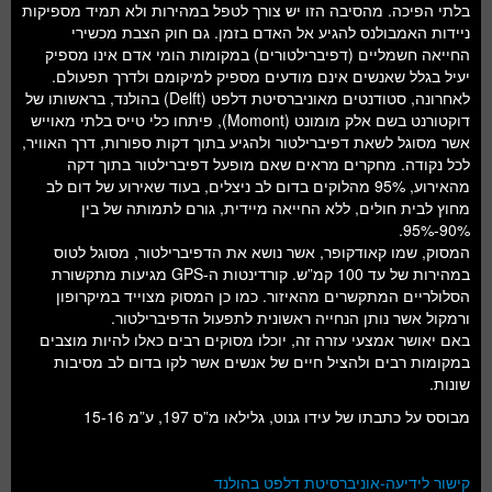
בלתי הפיכה. מהסיבה הזו יש צורך לטפל במהירות ולא תמיד מספיקות
ניידות האמבולנס להגיע אל האדם בזמן. גם חוק הצבת מכשירי
החייאה חשמליים (דפיברילטורים) במקומות הומי אדם אינו מספיק
יעיל בגלל שאנשים אינם מודעים מספיק למיקומם ולדרך תפעולם.
לאחרונה, סטודנטים מאוניברסיטת דלפט (Delft) בהולנד, בראשותו של
דוקטורנט בשם אלק מומונט (Momont), פיתחו כלי טייס בלתי מאוייש
אשר מסוגל לשאת דפיברילטור ולהגיע בתוך דקות ספורות, דרך האוויר,
לכל נקודה. מחקרים מראים שאם מופעל דפיברילטור בתוך דקה
מהאירוע, 95% מהלוקים בדום לב ניצלים, בעוד שאירוע של דום לב
מחוץ לבית חולים, ללא החייאה מיידית, גורם לתמותה של בין
90%-95%.
המסוק, שמו קאודקופר, אשר נושא את הדפיברילטור, מסוגל לטוס
במהירות של עד 100 קמ”ש. קורדינטות ה-GPS מגיעות מתקשורת
הסלולריים המתקשרים מהאיזור. כמו כן המסוק מצוייד במיקרופון
ורמקול אשר נותן הנחייה ראשונית לתפעול הדפיברילטור.
באם יאושר אמצעי עזרה זה, יוכלו מסוקים רבים כאלו להיות מוצבים
במקומות רבים ולהציל חיים של אנשים אשר לקו בדום לב מסיבות
שונות.
מבוסס על כתבתו של עידו גנוט, גלילאו מ”ס 197, ע”מ 15-16
קישור לידיעה-אוניברסיטת דלפט בהולנד