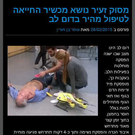
מסוק זעיר נושא מכשיר החייאה
לטיפול מהיר בדום לב
פורסם ב
28/02/2015
מאת
עופר בן חורין
דום לב הינו
מצב שבו ישנה
הפסקה
מוחלטת
בפעילות הלב.
בעקבות כך,
מופסקת מיד
זרימת הדם
בגוף ואז תאי
הגוף מתחילים
למות בגלל
חוסר בחמצן.
בתוך זמן קצר
מאוד מתרחש
איבוד הכרה והפסקת נשימה ותוך כ-4 דקות תתרחש פגיעה מוחית