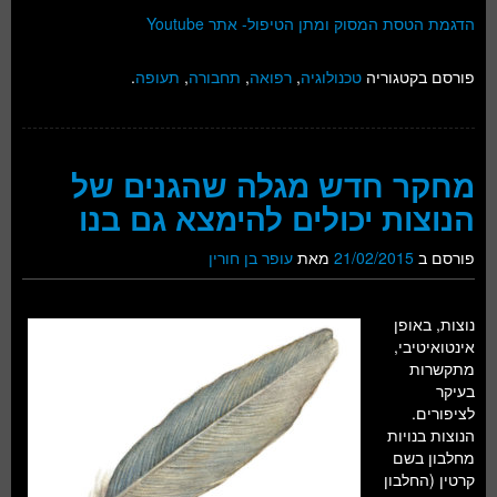
הדגמת הטסת המסוק ומתן הטיפול- אתר Youtube
פורסם בקטגוריה
טכנולוגיה
,
רפואה
,
תחבורה
,
תעופה
.
מחקר חדש מגלה שהגנים של
הנוצות יכולים להימצא גם בנו
פורסם ב
21/02/2015
מאת
עופר בן חורין
נוצות, באופן
אינטואיטיבי,
מתקשרות
בעיקר
לציפורים.
הנוצות בנויות
מחלבון בשם
קרטין (החלבון