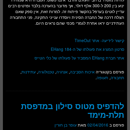
ינוע בין 200 ל-300 אלף דולר, אך מדובר בהערכה בלבד ופרטים רבים
עדיין לוטים בערפל בהקשר פיתוח זה. למרות זאת, אין ספק שאם
תצלח דרכה של החברה הסינית ויוסדרו ענייני התקינה, פני התחבורה
העתידניים יראו אחרת לגמרי מכפי שהם נראים היום.
קישור לידיעה- אתר TimeOut
סרטון המציג את פעולתו של ה-EHang 184
אתר חברת EHang המסביר על פעולתו של כלי הטייס
פורסם בקטגוריה
איכות הסביבה
,
אנרגיה
,
טכנולוגיה
,
עתידנות
,
תחבורה
,
תעופה
.
להדפיס מטוס סילון במדפסת
תלת-מימד
פורסם ב
02/04/2016
מאת
עופר בן חורין