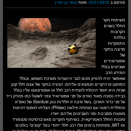
פורסם ב
16/01/2016
מאת
עופר בן חורין
משימות חקר
החלל בשנים
הקרובות
כוללות
התמקדות
מרובה בחקר
של
אסטרואידים
ושביטים בגלל
המידע הרב
שאפשר יהיה להפיק מהם לגבי היווצרות מערכת השמש, ובגלל
המחצבים היקרים הנמצאים עליהם. הבעיה בחקר של עצם חלל קטן
שכזה היא חוסר היכולת להנחית רכב חלל או אסטרונאוט עליו בגלל
כבידה נמוכה מאוד (אדם על פני אסטרואיד צפוי לשקול כמו מהדק נייר
על פני כדור הארץ). בשל סיבה זו חלליות כגון Stardust של נאס”א
והחללית רוזטה עם הנחתת פילאה (Philae) הצליחו לאסוף דגימות
מעטות מסביבת ופני השביטים אליהם יועדו.
סוכנות החלל האמריקאית, בשיתוף חוקרים מאוניברסיטת סטנפורד
ומ-MIT, מפתחת בימים אלו רכב חלל ייחודי בעל “קוצים” בולטים
(ומכאן נגזר שמו Hedgehog; קיפוד באנגלית). רכב זה נע בגלגול או