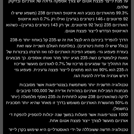
על מנת לייצר פצצת אטום יש צורך אספקה גדולה של אורניום ובזיקוק
חלל ומדעי כדור הארץ
שלהם.
99.3% מהאורניום בטבע הוא איזוטופ האורניום 238 (משמע שיש לו
עתידנות
92 פרוטונים ו-146 ניטרונים בגרעין) ואילו רק 0.7% הוא איזוטופ
האורניום 235 (בעל 92 פרוטונים, אך רק 143 ניטרונים בגרעין)– כשהוא
סקירות ספרים
האיזוטופ הנדרש לייצור פצצת אטום.
טעימות מדע
הדרך להפריד ביניהם היא לנצל את זה ש-235 קל באחוז יותר מ-238
(בגלל שיש לו פחות ניטרונים). במלחמת העולם השנייה עשו זאת
בעזרת פעפוע גזי- משמע הפיכת האורניום לגז ואז הרצתו בצינורות של
מאות קילומטרים כשה-235 מגיע יותר מהר ואותו אוספים. כך מבצעים
את התהליך עד שמגיעים מריכוז של 0.7% לאורניום מועשר שריכוז
ה-235 הוא 90% ואז הוא מתאים לייצור פצצה גרעינית. פעפוע גזי
דורש אנרגיה אדירה להנעת הגז.
טכנולוגיה חדשנית יותר משתמשת בצנטריפוגות אשר מסובבות
מבחנות המכילות אורניום במהירות אדירה של 100,000 סיבובים
לדקה כשהאורניום 238 שוקע לתחתית וה-235 נאסף מלמעלה (יותר
מ-50% מהעשרת האורניום משומש בדרך זו מאחר שהיא יותר חסכונית
בחשמל).
1000 צנטריפוגות אשר פועלות במשך שנה יכולות להספיק להפקת די
אורניום מועשר לצורך ייצור פצצת אטום אחת.
טכנולוגיה חדשה ששוכללה על-ידי האוסטרליים היא שימוש בקרן לייזר