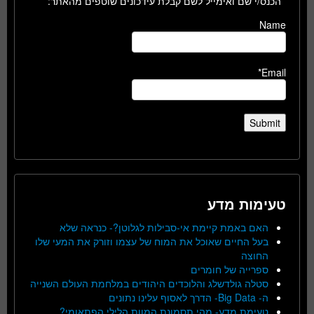
הכנס/י שם ואימייל לשם קבלת עידכונים שוטפים מהאתר:
Name
Email*
טעימות מדע
האם באמת קיימת אי-סבילות לגלוטן?- כנראה שלא
בעל החיים שאוכל את המוח של עצמו וזורק את המעי שלו
החוצה
ספרייה של חומרים
סטלה גולדשלג והלוכדים היהודים במלחמת העולם השנייה
ה- Big Data- הדרך לאסוף עלינו נתונים
טעימת מדע- מהי תסמונת המוות הלילי הפתאומי?