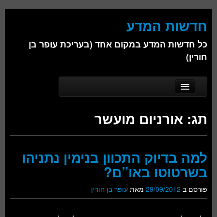
חדשות המדע
כל חדשות המדע במקום אחד (בעריכת עופר בן
חורין)
Skip to secondary content
Skip to primary content
Main menu
דף הבית
תג:
אורניום מועשר
אודות
ביולוגיה
למה בדיוק התכוון בנימין נתניהו
כימיה
בשרטוטו באו”ם?
פיזיקה
פורסם ב
29/09/2012
מאת
עופר בן חורין
חברה