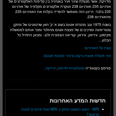
מדויקת, אשר מנצלת שינוי זעיר באנרגיה בין קליפות האלקטרונים של
אורניום 235 ואורניום 238 ועוקרת אלקטרונים מקלפיה של אורניום
235 בלבד. היינון הזה מאפשר להפריד בקלות את האורניום 235
מהאורניום 238.
בשנת 1975 גנב מהנדס אטום בשם א’ ק’ חאן שרטוטים של מתקן
צנטריפוגה ומרכיבים של פצצת אטום מהולנד ומכר אותם לממשלת
פקיסטן, עיראק, איראן, קוריאה הצפונית ולוב- ומכאן התחיל כל
הבלגן…
קצת על האורניום
איך פועלת פצצת ביקוע גרעיני (פצצת אטום)
פורסם בקטגוריה
טכנולוגיות לחימה
,
פיזיקה
.
חדשות המדע האחרונות
MRI - האם המגנט החזק ב-MRI נטול סיכונים לצוות
הרפואי?